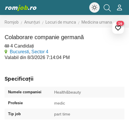
rom
job
.ro
Romjob
Anunțuri
Locuri de munca
Medicina umana
16
Colaborare companie germană
4 Candidați
Bucuresti
,
Sector 4
Valabil din 8/3/2026 7:14:04 PM
Specificații
Numele companiei
Health&beauty
Profesie
medic
Tip job
part time