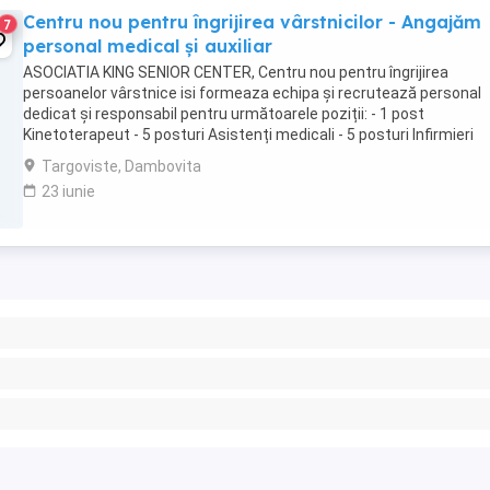
Centru nou pentru îngrijirea vârstnicilor - Angajăm
7
personal medical și auxiliar
ASOCIATIA KING SENIOR CENTER, Centru nou pentru îngrijirea
persoanelor vârstnice isi formeaza echipa și recrutează personal
dedicat și responsabil pentru următoarele poziții: - 1 post
Kinetoterapeut - 5 posturi Asistenți medicali - 5 posturi Infirmieri
Cerințe generale: - Seriozitate și responsabilitate - ...
Targoviste, Dambovita
23 iunie