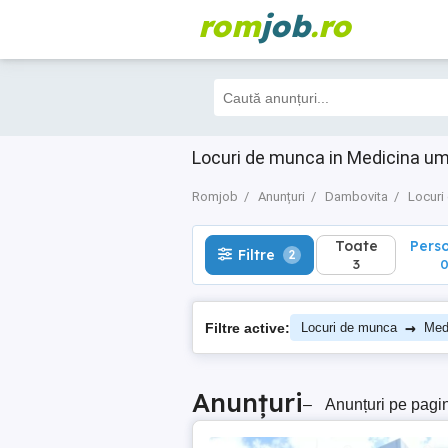
rom
job
.ro
Toate
Perso
Filtre
2
3
0
Locuri de munca in Medicina u
Romjob
Anunțuri
Dambovita
Locuri
Toate
Pers
Filtre
2
3
→
Filtre active:
Locuri de munca
Med
Anunțuri
–
Anunțuri pe pagi