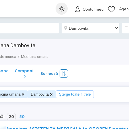
ane
Companii
Sortează
Agenț
Contul meu
3
mana Dambovita
 de munca
Medicina umana
oane
Companii
Sortează
0
3
icina umana
Dambovita
Șterge toate filtrele
nă:
20
50