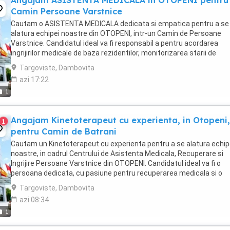
Angajam ASISTENTA MEDICALA in OTOPENI pentru
Camin Persoane Varstnice
Cautam o ASISTENTA MEDICALA dedicata si empatica pentru a se
alatura echipei noastre din OTOPENI, intr-un Camin de Persoane
Varstnice. Candidatul ideal va fi responsabil a pentru acordarea
ingrijirilor medicale de baza rezidentilor, monitorizarea starii de
sanatate, administrarea medicamentelor conform ...
Targoviste, Dambovita
azi 17:22
1
Angajam Kinetoterapeut cu experienta, in Otopeni,
1
pentru Camin de Batrani
Cautam un Kinetoterapeut cu experienta pentru a se alatura echip
noastre, in cadrul Centrului de Asistenta Medicala, Recuperare si
Ingrijire Persoane Varstnice din OTOPENI. Candidatul ideal va fi o
persoana dedicata, cu pasiune pentru recuperarea medicala si o
capacitate dovedita de a lucra eficient ...
Targoviste, Dambovita
azi 08:34
1