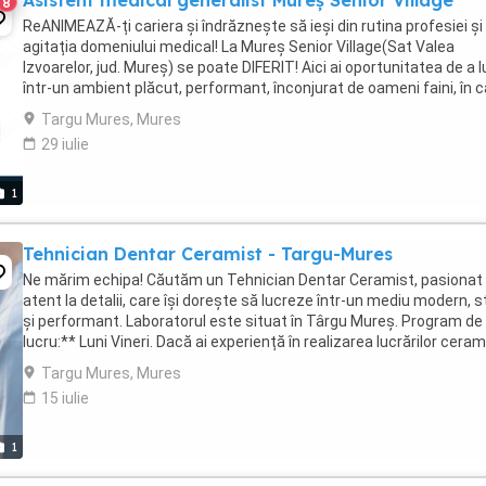
Asistent medical generalist Mureș Senior Village
8
ReANIMEAZĂ-ți cariera și îndrăznește să ieși din rutina profesiei și
agitația domeniului medical! La Mureș Senior Village(Sat Valea
Izvoarelor, jud. Mureș) se poate DIFERIT! Aici ai oportunitatea de a 
într-un ambient plăcut, performant, înconjurat de oameni faini, în 
grija și respectul ...
Targu Mures, Mures
29 iulie
1
Tehnician Dentar Ceramist - Targu-Mures
Ne mărim echipa! Căutăm un Tehnician Dentar Ceramist, pasionat 
atent la detalii, care își dorește să lucreze într-un mediu modern, s
și performant. Laboratorul este situat în Târgu Mureș. Program de
lucru:** Luni Vineri. Dacă ai experiență în realizarea lucrărilor cera
și îți dorești ...
Targu Mures, Mures
15 iulie
1