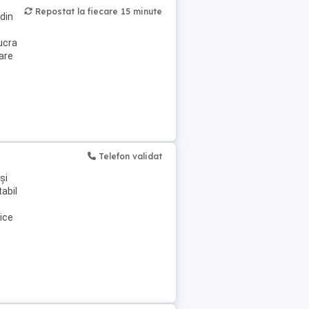
Repostat la fiecare 15 minute
 din
lucra
care
Telefon validat
și
tabil
mice