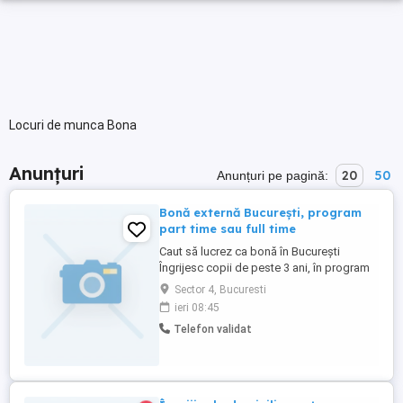
Locuri de munca Bona
Anunțuri
20
50
Anunțuri pe pagină:
Bonă externă București, program
part time sau full time
Caut să lucrez ca bonă în București
Îngrijesc copii de peste 3 ani, în program
extern. Sunt responsabilă, implicată și
Sector 4, Bucuresti
disponibilă pe termen lung, inclusiv în
ieri 08:45
vacanțe. Ofer ajutor la teme, plimbări și
Telefon validat
activități zilnice. Îmi doresc o colaborare
bazată pe încredere. Aștept mesaj pt
detalii!