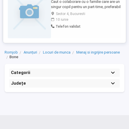
Caut o colaborare cu o familie care are un
singur copil pentru un part-time, preferabil
in a 2-a parte a zilei. Am experienta,
Sector 4, Bucuresti
referinte, educatie, rabdare, pricepere,
10 iunie
onoare, putere de a creste si ingriji un
Telefon validat
copil. Fara tv, tablete si alta tehnologie,
pot sa-i fac un program, pot sa-l insotesc
la activitati, ...
Romjob
Anunțuri
Locuri de munca
Menaj si ingrijire persoane
Bone
Categorii
Județe