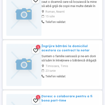
caut o doamnă care să locuiască la mine
să aibă grijă de copii mai multe detalii în
privat
Roman, Neamt
15 iulie
Telefon validat
Îngrijire bătrâni la domiciliul
1
acestora cu contract la notar
Suntem o familie serioasă și ne-am dorii
să luăm în întreținere o bătrânică drăguță
sau un bătrânel drăguț de care să avem
Timisoara, Timis
grijă în schimbul locuinței Cu contract la
23 iunie
notar cu clauze și tot legal! Oferim
Telefon validat
seriozitate și așteptăm același lucru
Căutăm doar în județul Timiș
Doresc o colaborare pentru a fi
1
bona part-time