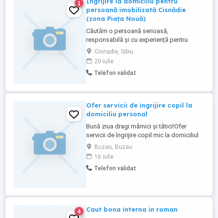
Îngrijire la domiciliu pentru
1
persoană imobilizată Cisnădie
(zona Piața Nouă)
Căutăm o persoană serioasă,
responsabilă și cu experiență pentru
îngrijirea la domiciliu a unei persoane
Cisnadie, Sibiu
bolnave care nu se poate deplasa.
20 iulie
Programul este la cerere, în funcție de
Telefon validat
necesități: 1 2 vizite pe zi sau ocazional, la
cerere. Ne dorim o persoană empatică,
răbdătoare și de încredere, care să ...
Ofer servicii de ingrijire copil la
domiciliu personal
Bună ziua dragi mămici și tătici!Ofer
servicii de îngrijire copil mic la domiciliul
meu,la curte,din Buzău.Sunt o persoană
Buzau, Buzau
responsabilă,calmă ,curată,responsabilă
16 iulie
cu experiență(fostă bonă,am nepoți)Ofer
Telefon validat
mediu sigur,curat,igienizat,adaptat pt
siguranța copilului,activități potrivite
vârstei,respectarea ...
Caut bona interna in roman
4