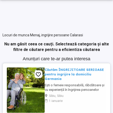
Locuri de munca Menaj, ingrijire persoane Calarasi
Nu am găsit ceea ce cauți.
Selectează categoria și alte
filtre de căutare pentru a eficientiza căutarea
Anunțuri care te-ar putea interesa
Căutăm ÎNGRIJITOARE SERIOASE
pentru ingrijire la domiciliu
Germania
Ești o femeie responsabilă, răbdătoare și
cu experiență în îngrijirea persoanelor
vârstnice? Avem oportunități excelente de
Sibiu, Sibiu
lucru în Germania (îngrijire la domiciliu)!
1 ianuarie
Prin firma noastră ai oportunități excelente
de lucru în sistemul de îngrijire la domiciliu
. Ce oferim: Salariu net atractiv: 1.600 ...