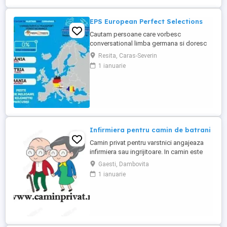
EPS European Perfect Selections
Cautam persoane care vorbesc
conversational limba germana si doresc
sa lucreze in Austria si Germania. NU SE
Resita, Caras-Severin
PERCEPE COMISION Salariul este atractiv!
1 ianuarie
Va rugam sa ne contactati pentru detalii.
Infirmiera pentru camin de batrani
Camin privat pentru varstnici angajeaza
infirmiera sau ingrijitoare. In camin este
personal medical 24 7. Asiguram mesele.
Gaesti, Dambovita
Mai multe detalii, la telefon.
1 ianuarie