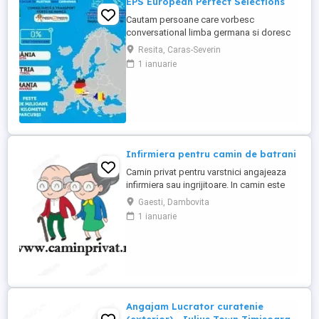
EPS European Perfect Selections
Cautam persoane care vorbesc
conversational limba germana si doresc
sa lucreze in Austria si Germania. NU SE
Resita, Caras-Severin
PERCEPE COMISION Salariul este atractiv!
1 ianuarie
Va rugam sa ne contactati pentru detalii.
Infirmiera pentru camin de batrani
Camin privat pentru varstnici angajeaza
infirmiera sau ingrijitoare. In camin este
personal medical 24 7. Asiguram mesele.
Gaesti, Dambovita
Mai multe detalii, la telefon.
1 ianuarie
Angajam Lucrator curatenie