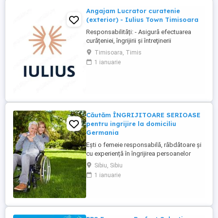
Angajam Lucrator curatenie
(exterior) - Iulius Town Timisoara
Responsabilități: - Asigură efectuarea
curățeniei, îngrijirii şi întreţinerii
amplasamentului exterior al Mall-ului; -
Timisoara, Timis
Colectează cartoanele din locaţie şi le
1 ianuarie
trimite spre punctul de colectare; - Pe timp
de iarnă procedează la îndepărtarea
zăpezii din parcare (cu soluţii şi utilaje
specifice); - ...
Căutăm ÎNGRIJITOARE SERIOASE
pentru ingrijire la domiciliu
Germania
Ești o femeie responsabilă, răbdătoare și
cu experiență în îngrijirea persoanelor
vârstnice? Avem oportunități excelente de
Sibiu, Sibiu
lucru în Germania (îngrijire la domiciliu)!
1 ianuarie
Prin firma noastră ai oportunități excelente
de lucru în sistemul de îngrijire la domiciliu
. Ce oferim: Salariu net atractiv: 1.600 ...