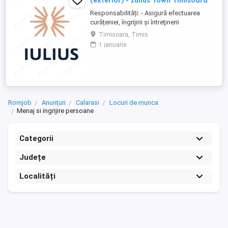
(exterior) - Iulius Town Timisoara
Responsabilități: - Asigură efectuarea
curățeniei, îngrijirii şi întreţinerii
amplasamentului exterior al Mall-ului; -
Timisoara, Timis
Colectează cartoanele din locaţie şi le
1 ianuarie
trimite spre punctul de colectare; - Pe timp
de iarnă procedează la îndepărtarea
zăpezii din parcare (cu soluţii şi utilaje
specifice); - ...
Romjob
Anunțuri
Calarasi
Locuri de munca
Menaj si ingrijire persoane
Categorii
Județe
Localități