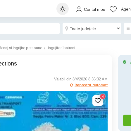
Agenț
Contul meu
enaj si ingrijire persoane
Ingrijitori batrani
T
ections
Valabil din 8/4/2026 8:36:32 AM
Repostat automat
4