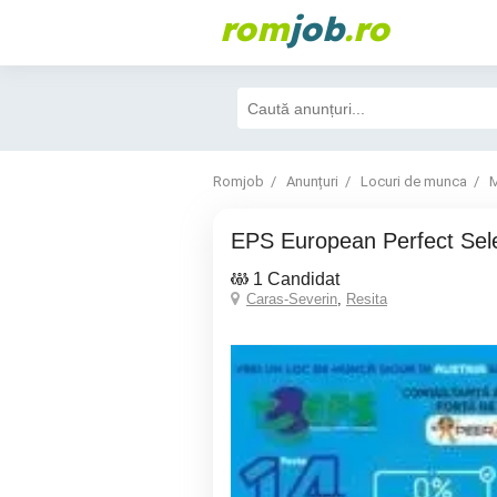
rom
job
.ro
Romjob
Anunțuri
Locuri de munca
M
EPS European Perfect Sel
1 Candidat
Caras-Severin
,
Resita