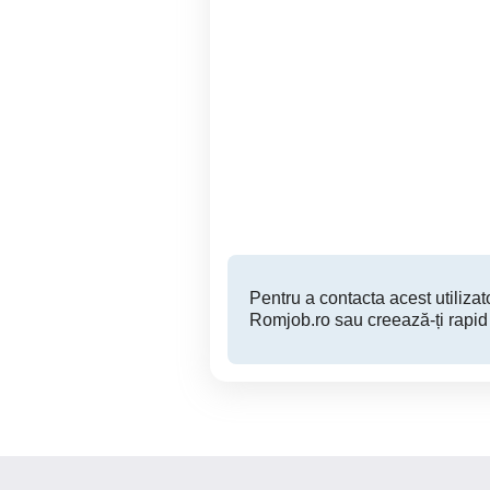
Ingrijire batrani la
Ingrijitor batrani - serios,
domiciliu
exp
Resita
Pentru a contacta acest utilizato
Romjob.ro sau creează-ți rapid