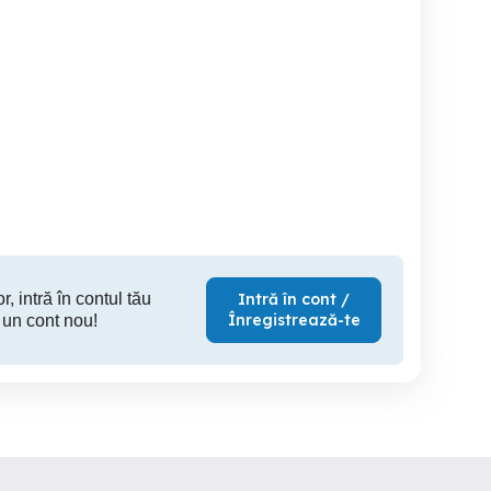
Menaj batrani
Bătrâni îngrijire Reșița
erienta, disponibil non-
contra
stop (29ani)
Resita
Resita
r, intră în contul tău
Intră în cont /
Înregistrează-te
 un cont nou!