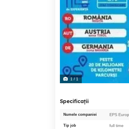
1
/ 1
Specificații
Numele companiei
EPS Europ
Tip job
full time