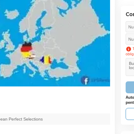
Con
T
oblig
Auto
pent
ean Perfect Selections