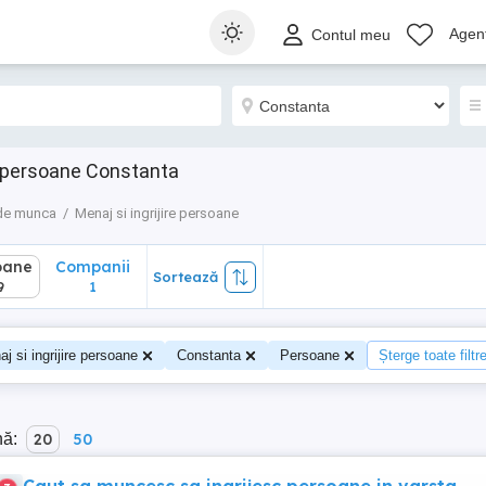
ane
Companii
Sortează
Agenț
Contul meu
1
e persoane Constanta
 de munca
Menaj si ingrijire persoane
oane
Companii
Sortează
9
1
j si ingrijire persoane
Constanta
Persoane
Șterge toate filtr
nă:
20
50