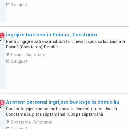
3 august
ingrijire batrana in Poiana, Constanta
1
Pentru îngrijire bătrână imobilizată, cineva dispus să locuiască la
Poiană (Constanța). Detalii la .
Poiana, Constanta
2 august
Asistent personal îngrijesc bunicuțe la domiciliu
5
Caut sa îngrijesc persoane bolnave la domiciliu intern doar în
Constanța cu plata săptămânal 1000 pe săptămână
Constanta, Constanta
1 august