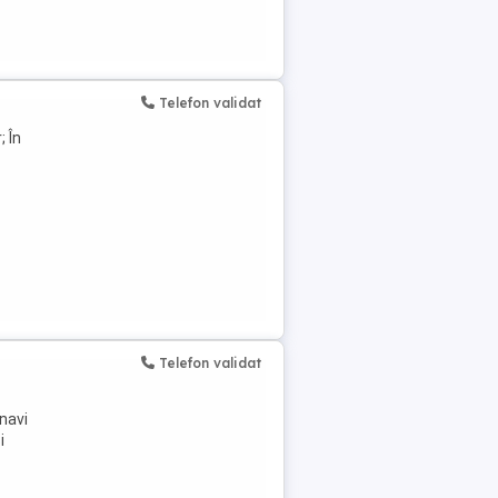
Telefon validat
; În
Telefon validat
lnavi
i