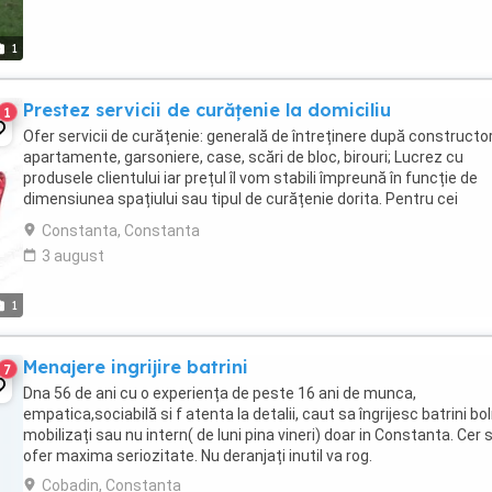
1
Prestez servicii de curățenie la domiciliu
1
Ofer servicii de curățenie: generală de întreținere după constructor
apartamente, garsoniere, case, scări de bloc, birouri; Lucrez cu
produsele clientului iar prețul îl vom stabili împreună în funcție de
dimensiunea spațiului sau tipul de curățenie dorita. Pentru cei
interesați vă rog să apelați ...
Constanta, Constanta
3 august
1
Menajere ingrijire batrini
7
Dna 56 de ani cu o experiența de peste 16 ani de munca,
empatica,sociabilă si f atenta la detalii, caut sa îngrijesc batrini bo
mobilizați sau nu intern( de luni pina vineri) doar in Constanta. Cer s
ofer maxima seriozitate. Nu deranjați inutil va rog.
Cobadin, Constanta