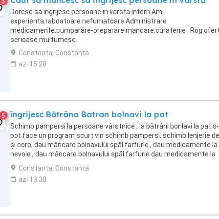
Caut sa muncesc sa ingrijesc persoane in varsta
3
Doresc sa ingrijesc persoane in varsta intern.Am
experienta.rabdatoare nefumatoare.Administrare
medicamente.cumparare-preparare mancare.curatenie . Rog ofer
serioase multumesc.
Constanta, Constanta
azi 15:28
îngrijesc Bătrâna Batran bolnavi la pat
5
Schimb pampersi la persoane vârstnice , la bătrâni bonlavi la pat s
pot face un program scurt vin schimb pampersi, schimb lenjerie de
și corp, dau mâncare bolnavului spăl farfurie , dau medicamente la
nevoie , dau mâncare bolnavului spăl farfurie dau medicamente la
nevoie și plec ...
Constanta, Constanta
azi 13:30