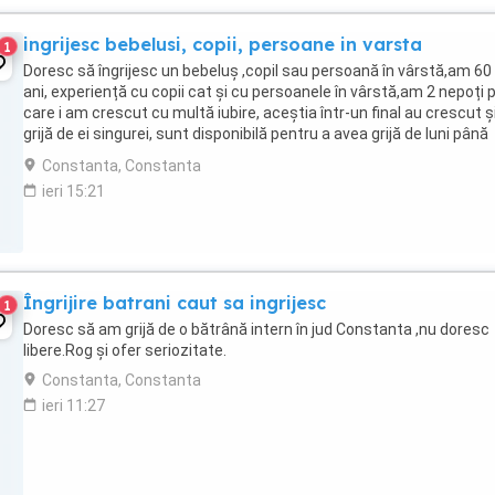
ingrijesc bebelusi, copii, persoane in varsta
1
Doresc să îngrijesc un bebeluș ,copil sau persoană în vârstă,am 60
ani, experiență cu copii cat și cu persoanele în vârstă,am 2 nepoți 
care i am crescut cu multă iubire, aceștia într-un final au crescut ș
grijă de ei singurei, sunt disponibilă pentru a avea grijă de luni până
vineri ,pentru ...
Constanta, Constanta
ieri 15:21
Îngrijire batrani caut sa ingrijesc
1
Doresc să am grijă de o bătrână intern în jud Constanta ,nu doresc
libere.Rog și ofer seriozitate.
Constanta, Constanta
ieri 11:27