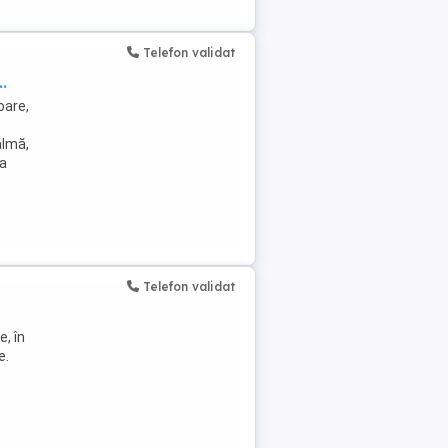
Telefon validat
.
oare,
almă,
ea
Telefon validat
, în
e.