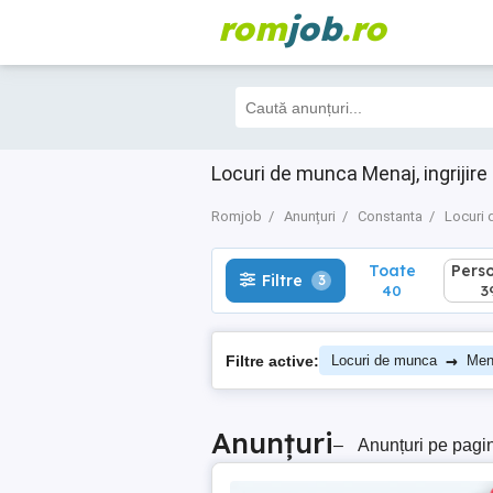
rom
job
.ro
Toate
Perso
Filtre
3
40
39
Locuri de munca Menaj, ingrijir
Romjob
Anunțuri
Constanta
Locuri
Toate
Pers
Filtre
3
40
3
→
Filtre active:
Locuri de munca
Mena
Anunțuri
–
Anunțuri pe pagi