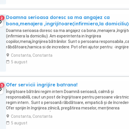
Doamna serioasa doresc sa ma angajez ca
2
bona,menajera ,ingrijitoare(infirmiera,la domiciliu).
Doamna serioasa doresc sa ma angajez ca bona ,menajera ,îngrijit
(infirmiera la domiciliu). Am experintenta in îngrijirea
copiilor,menaj,îngrijirea bătrânilor. Sunt o persoana responsabila ,c
răbdătoare,harnica si de incredere. Pot oferi ajutor pentru: -ingrijir
copiilor -menaj(curatenie,spălat ...
Constanta, Constanta
5 august
Ofer servicii ingrijire batrana!
3
Îngrijitoare bătrâni regim intern Doamnă serioasă, calmă și
responsabilă, caut un post de îngrijitoare pentru persoane vârstnice
regim intern.. Sunt o persoană răbdătoare, empatică și de încreder
Ofer sprijin în îngrijirea zilnică, pregătirea meselor, menținerea
curățeniei și companie. Îmi doresc ...
Constanta, Constanta
5 august