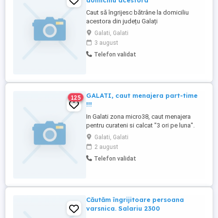
domiciliu acestora
Caut să îngrijesc bătrâne la domiciliu
acestora din județu Galați
Galati, Galati
3 august
Telefon validat
GALATI, caut menajera part-time
125
!!!
In Galati zona micro38, caut menajera
pentru curateni si calcat "3 ori pe luna".
Apartament 2 camere, bucatarie separata
Galati, Galati
!! Calcat pentru o persoana !!!
2 august
Telefon validat
Căutăm îngrijitoare persoana
varsnica. Salariu 2300