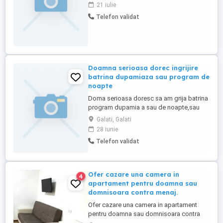
dorim o colaborare stabilă, pe termen
21 iulie
lung, de aceea oferim și cerem seriozitate.
Telefon validat
Detalii la telefon .
Doamna serioasa dorec ingrijire
batrina dupamiaza sau program de
noapte
Doma serioasa doresc sa am grija batrina
program dupamia a sau de noapte,sau
ajutor in bucatarie restaurante acelasi
Galati, Galati
program
28 iunie
Telefon validat
Ofer cazare una camera in
4
apartament pentru doamna sau
domnisoara contra menaj.
Ofer cazare una camera in apartament
pentru doamna sau domnisoara contra
menaj. Detalii la telefon.