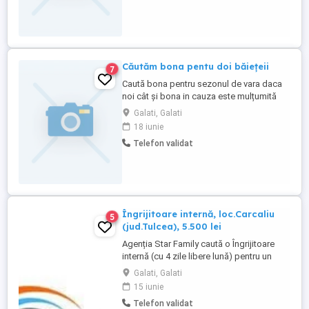
Căutăm bona pentu doi băiețeii
7
Caută bona pentru sezonul de vara daca
noi cât și bona in cauza este mulțumită
vom continua colaborarea pe teu mai
Galati, Galati
multe detalii la Nr de telefon menționez că
18 iunie
, daca nu răspund la telefon puteți lăsa un
Telefon validat
mesaj pe wap mulțumesc frumos
Îngrijitoare internă, loc.Carcaliu
5
(jud.Tulcea), 5.500 lei
Agenția Star Family caută o Îngrijitoare
internă (cu 4 zile libere lună) pentru un
domn greu deplasabil (și cu pampers),
Galati, Galati
care necesită ajutor, ce locuiește în
15 iunie
loc.Carcaliu (jud. Tulcea). Domnul
Telefon validat
locuiește împreună cu soția dumnealui (e