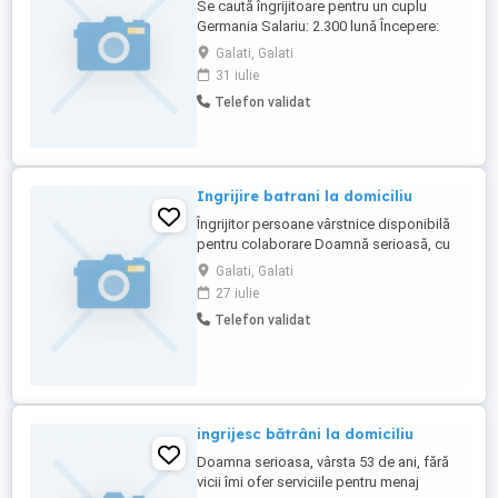
Se caută îngrijitoare pentru un cuplu
Germania Salariu: 2.300 lună Începere:
imediată Cerințe: Limba germană minim
Galati, Galati
B1 Responsabilități: Activități
31 iulie
gospodărești (gătit, curățenie,
Telefon validat
cumpărături, spălat și călcat rufe) Însoțire
ocazională la consultații medicale Caz
ușor: Nu sunt necesare ...
Ingrijire batrani la domiciliu
Îngrijitor persoane vârstnice disponibilă
pentru colaborare Doamnă serioasă, cu
experiență în îngrijirea persoanelor
Galati, Galati
vârstnice, ofer servicii de îngrijire pentru
27 iulie
bătrâni (femei sau bărbați), inclusiv pentru
Telefon validat
persoane imobilizate la pat. Program
disponibil: 2 ore dimineața 2 ore seara (Nu
ofer îngrijire ...
ingrijesc bătrâni la domiciliu
Doamna serioasa, vârsta 53 de ani, fără
vicii îmi ofer serviciile pentru menaj