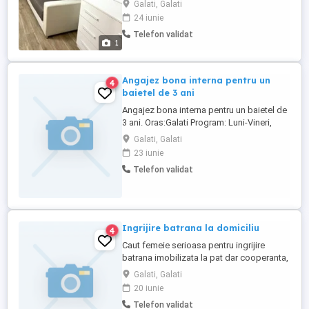
Galati, Galati
24 iunie
Telefon validat
1
Angajez bona interna pentru un
4
baietel de 3 ani
Angajez bona interna pentru un baietel de
3 ani. Oras:Galati Program: Luni-Vineri,
eventual si in weekenduri.
Galati, Galati
23 iunie
Telefon validat
Ingrijire batrana la domiciliu
4
Caut femeie serioasa pentru ingrijire
batrana imobilizata la pat dar cooperanta,
in limita abilitatilor. Program de lucru: 48
Galati, Galati
de ore cu 48.
20 iunie
Telefon validat