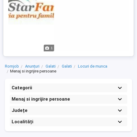
autonomă, fără nevoie de îngrijire). -
Cerințe: experiență pe post, ...
1
Romjob
Anunțuri
Galati
Galati
Locuri de munca
Menaj si ingrijire persoane
Categorii
Menaj si ingrijire persoane
Județe
Localități