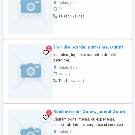
bătrâni.
Galati, Galati
26 iulie
Telefon validat
Îngrijire bătrâni part-time, Galati
2
Infirmiera, ingrijesc batrani la domiciliu,
part-time.
Galati, Galati
23 iulie
Telefon validat
Bonă internă- Galați, județul Galați
2
Căutăm bonă internă, cu experiență,
calmă, răbdatoare, empatică și energică
pentru îngrijirea unui copil de 3a8l. Ne
Galati, Galati