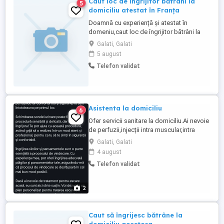
Caut loc de îngrijitor bătrâni la
5
domiciliu atestat în Franța
Doamnă cu experiență și atestat în
domeniu,caut loc de îngrijitor bătrâni la
domiciliu,sau Intr o instituție specializată
Galati, Galati
în domeniu respectiv,în Franța. Persoanele
5 august
interesate mă pot contacta zilnic intre
Telefon validat
orele 10 și 20 la telefon ! Rog maximă
seriozitate!!
Asistenta la domiciliu
6
Ofer servicii sanitare la domiciliu.Ai nevoie
de perfuzii,injecții intra muscular,intra
venos,subcutanat,îngrijire plăgi,schimbare
Galati, Galati
sonda vezicala,,va stau la dispoziție.
4 august
Telefon validat
2
Caut să îngrijesc bătrâne la