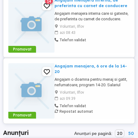
Angajam menajera interna, de
14
preferinta cu carnet de conducere
Angajam menajera interna care si gateste,
de preferinta cu carnet de conducere.
Voluntari, Ilfov
azi 08:43
Telefon validat
Promovat
Angajam menajera, 6 ore de la 14-
20
Angajam o doamna pentru menaj si gatit,
nefumatoare, program 14-20. Salariul
5000 de RON. Permisul auto este de dorit
Voluntari, Ilfov
azi 09:39
Telefon validat
Repostat automat
Promovat
Anunțuri
20
50
Anunțuri pe pagină: