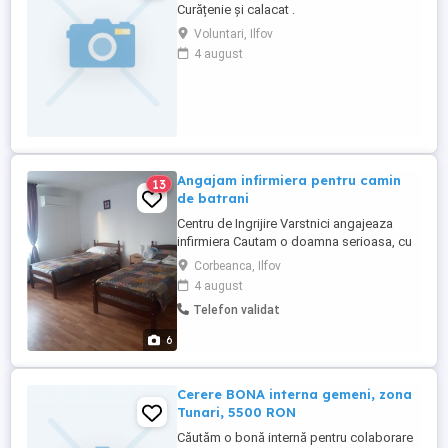
Curățenie și calacat .
Voluntari, Ilfov
4 august
Angajam infirmiera pentru camin
13
de batrani
Centru de Ingrijire Varstnici angajeaza
infirmiera Cautam o doamna serioasa, cu
experienta, harnica si fara probleme cu
Corbeanca, Ilfov
bancile pentru a se alatura echipei
4 august
noastre. Se incheie contract de munca din
Telefon validat
prima zi, mediu de lucru foarte placut.
Program 1 saptamana lucrata urmata de 1
6
saptamana libera sau alte ...
Cerere BONA interna gemeni, zona
Tunari, 5500 RON
Căutăm o bonă internă pentru colaborare