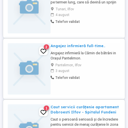
pe termen lung, care să devină un sprijin
real pentru familia noastră și să ofere
Tunari, Ilfov
copiilor un mediu stabil, cald și echilibrat.
4 august
Criterii esențiale: 1. Experiență dovedită ca
Telefon validat
bonă internă (live-in)* acesta este cel mai
important criteriu pentru noi. Ne dorim ...
Angajez infirmieră full-time..
2
Angajez infirmieră la Cămin de bătrâni in
Orașul Pantelimon.
Pantelimon, Ilfov
3 august
Telefon validat
Caut servicii curățenie apartament
1
Dobroesti Ilfov - Spitalul Fundeni
Caut o persoană serioasă și de încredere
pentru servicii de menaj curățenie în zona