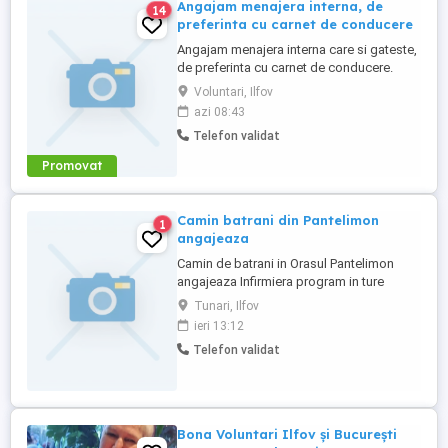
Angajam menajera interna, de
14
preferinta cu carnet de conducere
Angajam menajera interna care si gateste,
de preferinta cu carnet de conducere.
Voluntari, Ilfov
azi 08:43
Telefon validat
Promovat
Camin batrani din Pantelimon
1
angajeaza
Camin de batrani in Orasul Pantelimon
angajeaza Infirmiera program in ture
mentionez ca sunt 10 batrani pentru detalii
Tunari, Ilfov
sunati la nr de telefon afisat ZERO-SAPTE-
ieri 13:12
PATRU-SASE ZERO-OPT-ZERO DOI-
Telefon validat
SAPTE-UNU
Bona Voluntari Ilfov și București