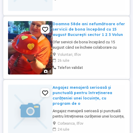
Doamna 58de ani nefumătoare ofer
servicii de bona începând cu 15
august București sector 1 2 3 Volun
Ofer servicii de bona începând cu 15
august când se încheie colaborare cu
familia actualăPtr detalii contactați mă
Voluntari, Ilfov
26 iulie
Telefon validat
1
Angajez menajeră serioasă și
punctuală pentru întreținerea
curățeniei unei locuințe, cu
program de o
Angajez menajeră serioasă și punctuală
pentru întreținerea curățeniei unei locuințe,
cu program de o singură zi pe săptămână.
Corbeanca, Ilfov
Program: 1 zi pe săptămână (ziua se
24 iulie
stabilește de comun acord). Plată: 100