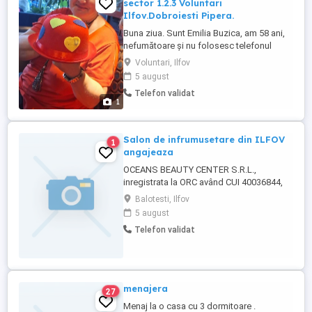
sector 1.2.3 Voluntari
Ilfov.Dobroiesti Pipera.
Buna ziua. Sunt Emilia Buzica, am 58 ani,
nefumătoare și nu folosesc telefonul
mobil decât la urgență. Fost cadru
Voluntari, Ilfov
didactic 25 ani și de 8 ani ofer servicii de
5 august
bona. Ptr detalii contactați,_ma. . Începere
Telefon validat
15 august 2026.
1
Salon de infrumusetare din ILFOV
1
angajeaza
OCEANS BEAUTY CENTER S.R.L.,
inregistrata la ORC având CUI 40036844,
J2 , cu sediul in Strada Broscari, Nr. 75, Et.
Balotesti, Ilfov
Parter, Ap. Cam.1, Balotești, Județ Ilfov,
5 august
angajeaza 2 persoane cosmetician si o
Telefon validat
femeie de serviciu. Salariu peste medie,
cazare si alte beneficii Relatii la telefon
sau email
menajera
27
Menaj la o casa cu 3 dormitoare .