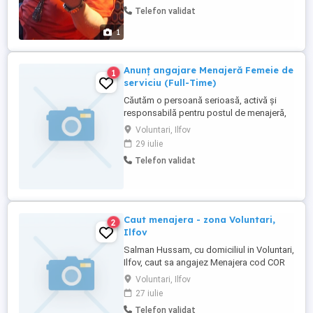
urgență.
Telefon validat
1
Anunț angajare Menajeră Femeie de
1
serviciu (Full-Time)
Căutăm o persoană serioasă, activă și
responsabilă pentru postul de menajeră,
pentru activitate desfășurată la domiciliu,
Voluntari, Ilfov
în zona București Sector 1 Voluntari.
29 iulie
Responsabilități: - Curățenie generală și
Telefon validat
de întreținere - Spălat și călcat rufe -
Organizarea și menținerea ordinii în
locuință - Alte ...
Caut menajera - zona Voluntari,
2
Ilfov
Salman Hussam, cu domiciliul in Voluntari,
Ilfov, caut sa angajez Menajera cod COR
911101, cu experienta minima in domeniu
Voluntari, Ilfov
27 iulie
Telefon validat