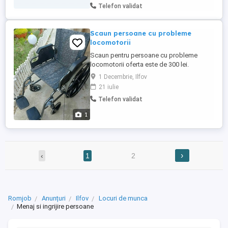
Telefon validat
Euro zi (plata se face cash la sfârșitul zilei
sau săptămânal). Persoană responsabilă,
discretă și ...
Scaun persoane cu probleme
locomotorii
Scaun pentru persoane cu probleme
locomotorii oferta este de 300 lei.
1 Decembrie, Ilfov
21 iulie
Telefon validat
1
›
‹
1
2
Romjob
Anunțuri
Ilfov
Locuri de munca
Menaj si ingrijire persoane