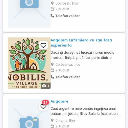
Dobroești, Ilfov. Îmi doresc o persoană cu
Dobroesti, Ilfov
experiență în domeniu, atentă la detalii și
2 august
responsabilă. Ofer remunerație atractivă,
Telefon validat
în funcție de experiență și implicare. Dacă
îndeplinești aceste cerințe sau cunoști pe
...
Angajam Infirmiera cu sau fara
experienta
Dacă îți dorești să lucrezi într-un mediu
modern, liniștit și să faci parte dintr-o
echipă care pune respectul și grija pentru
Corbeanca, Ilfov
oameni pe primul loc, te așteptăm în
2 august
echipa Nobilis Village Senior Home!
Telefon validat
Cerințe: * Certificat de calificare de
infirmieră (constituie avantaj). * Experiența
1
într-un cămin ...
Angajare
27
Caut urgent femeie pentru ingrijirea unui
batran ...in judetul Ilfov Salariu foarte bun ,
contract de munca Telefon
Chiajna, Ilfov
2 august