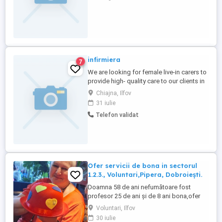
infirmiera
7
We are looking for female live-in carers to
provide high- quality care to our clients in
their own homes in Ireland. Carers will live
Chiajna, Ilfov
with the elderly person in their home. Live
31 iulie
in carers will work 6 days week. You will
Telefon validat
be actively working 7hours day (daytime
work) Requirements: -Eu work visa if ...
Ofer servicii de bona in sectorul
1.2.3., Voluntari,Pipera, Dobroiești.
Doamna 58 de ani nefumătoare fost
profesor 25 de ani și de 8 ani bona,ofer
servicii de bona începând cu 15 august
Voluntari, Ilfov
2026. Nu folosesc telefonul mobil decât la
30 iulie