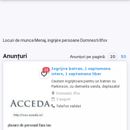
Locuri de munca Menaj, ingrijire persoane Domnesti Ilfov
Anunțuri
20
50
Anunțuri pe pagină:
Ingrijire batran, 1 saptamana
15
intern, 1 saptamana liber
Cautam ingrijitoare pentru un batran cu
Parkinson, cu dementa senila, deplasabil
cu cadrul sau cu carutul, 75 kg, zona
Domnesti, Ilfov
Domnesti, program 1 saptamana intern, 1
3 august
saptamana liber, salariu 1500 lei pe
Telefon validat
saptamana. Cerinte: persoana cu
experienta, serioasa, de cuvant, in putere
Acceda, firma de plasare de ...