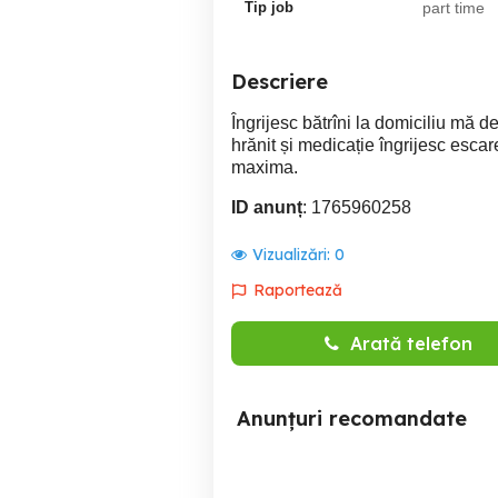
Tip job
part time
Descriere
Îngrijesc bătrîni la domiciliu mă
hrănit și medicație îngrijesc escar
maxima.
ID anunț
: 1765960258
Vizualizări:
0
Raportează
Arată telefon
Anunțuri recomandate