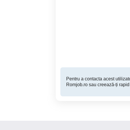
Îngrijire bătrâni Brăila
Braila
Pentru a contacta acest utilizato
Romjob.ro sau creează-ți rapid