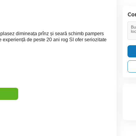
Con
 deplasez dimineața prînz și seară schimb pampers
e experiență de peste 20 ani rog SI ofer seriozitate