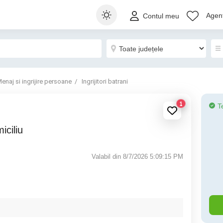
Agenț
Contul meu
enaj si ingrijire persoane
Ingrijitori batrani
1
T
miciliu
Valabil din 8/7/2026 5:09:15 PM