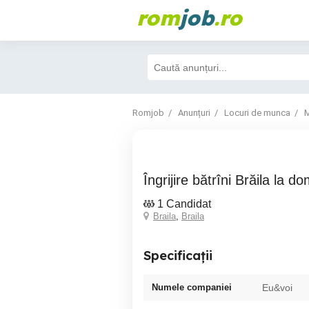
rom
job
.ro
Romjob
Anunțuri
Locuri de munca
M
Îngrijire bătrîni Brăila la do
1 Candidat
Braila
,
Braila
Specificații
Numele companiei
Eu&voi