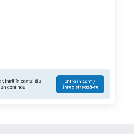
Îngrijire bătrâni Brăila
Îngrijire bătrîni Brăila
Îngrijire bătrîni la
do
Braila
Braila
r, intră în contul tău
Intră în cont /
Înregistrează-te
 un cont nou!