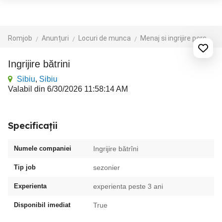
Romjob
Anunțuri
Locuri de munca
Menaj si ingrijire persoane
ingrijire bătrini
Sibiu
,
Sibiu
Valabil din 6/30/2026 11:58:14 AM
Specificații
Numele companiei
Ingrijire bătrîni
Tip job
sezonier
Experienta
experienta peste 3 ani
Disponibil imediat
True