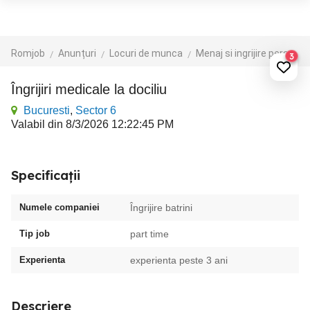
Romjob
Anunțuri
Locuri de munca
Menaj si ingrijire persoane
3
Îngrijiri medicale la dociliu
Bucuresti
,
Sector 6
Valabil din 8/3/2026 12:22:45 PM
Specificații
Numele companiei
Îngrijire batrini
Tip job
part time
Experienta
experienta peste 3 ani
Descriere