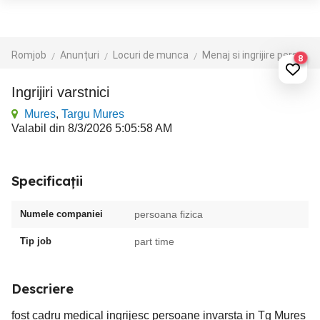
Romjob
Anunțuri
Locuri de munca
Menaj si ingrijire persoane
8
ingrijiri varstnici
Mures
,
Targu Mures
Valabil din 8/3/2026 5:05:58 AM
Specificații
Numele companiei
persoana fizica
Tip job
part time
Descriere
fost cadru medical ingrijesc persoane invarsta in Tg Mures