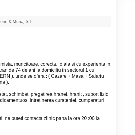
one & Menaj.Srl
mista, muncitoare, corecta, loiala si cu experienta in
ran de 74 de ani la domiciliu in sectorul 1 cu
ERN ), unde se ofera : ( Cazare + Masa + Salariu
na ).
etat, schimbat, pregatirea hranei, hranit , suport fizic
edicamentuos, intretinerea curateniei, cumparaturi
ii ne puteti contacta zilnic pana la ora 20 :00 la