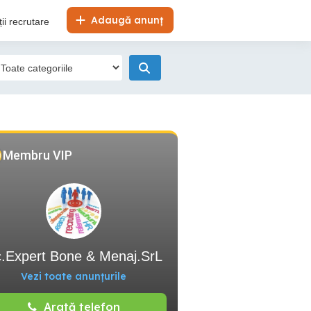
Adaugă anunț
ii recrutare
Membru VIP
.Expert Bone & Menaj.SrL
Vezi toate anunțurile
Arată telefon