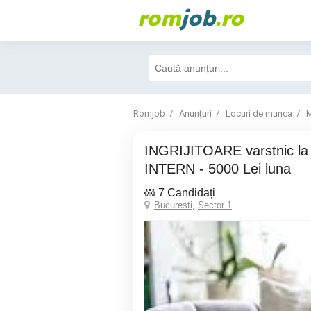
rom
job
.ro
Romjob
Anunțuri
Locuri de munca
M
INGRIJITOARE varstnic la domiciliu in regim
INTERN - 5000 Lei luna
7 Candidați
Bucuresti
,
Sector 1