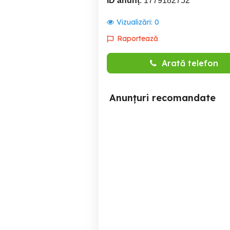
ID anunț
: 1779182752
Vizualizări:
0
Raportează
Arată telefon
Anunțuri recomandate
Îngrijitoare internă pentru
o bătrâna Bucuresti sec 3
Sector 3