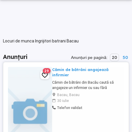
Locuri de munca Ingrijitori batrani Bacau
Anunțuri
20
50
Anunțuri pe pagină:
Cămin de bătrâni angajează
29
infirmier
Cămin de bătrâni din Bacău caută să
angajeze un infirmier cu sau fără
experiență. Program de lucru în ture,
Bacau, Bacau
salariu atractiv. Pentru mai multe detalii
30 iulie
sunați la numărul de telefon.
Telefon validat