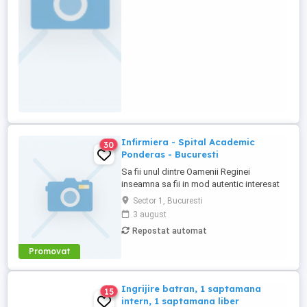
Infirmiera - Spital Academic
30
Ponderas - Bucuresti
Sa fii unul dintre Oamenii Reginei
inseamna sa fii in mod autentic interesat
de binele celor din jur. In rolul de Inifirmera
Sector 1, Bucuresti
in Spitalul Academic Ponderas - Bucuresti,
3 august
vei avea un impact pozitiv in viata
Repostat automat
pacientilor, deoarece asiguri voia buna si
curatenia din locatiile unde acestia ne
Promovat
calca pragul. Sa-ti ...
Ingrijire batran, 1 saptamana
15
intern, 1 saptamana liber