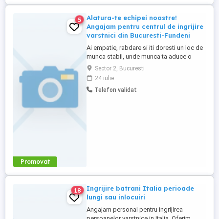
Alatura-te echipei noastre!
5
Angajam pentru centrul de ingrijire
varstnici din Bucuresti-Fundeni
Ai empatie, rabdare si iti doresti un loc de
munca stabil, unde munca ta aduce o
schimbare reala in viata celor din jur?
Sector 2, Bucuresti
Centrul nostru de ingrijire a persoanelor
24 iulie
varstnice din zona Bucuresti - Fundeni isi
Telefon validat
mareste echipa! Cautam o colega un
coleg energic, implicat si dornic sa invete
alaturi de noi. Ce ...
Promovat
Ingrijire batrani Italia perioade
18
lungi sau inlocuiri
Angajam personal pentru ingrijirea
persoanelor varstnice in Italia. Oferim