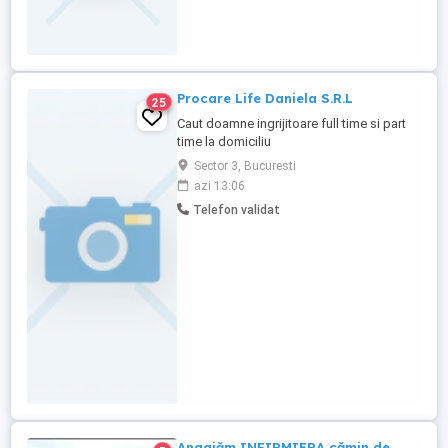
Procare Life Daniela S.R.L
25
Caut doamne ingrijitoare full time si part
time la domiciliu
Sector 3, Bucuresti
azi 13:06
Telefon validat
Angajăm INFIRMIERA cămin de