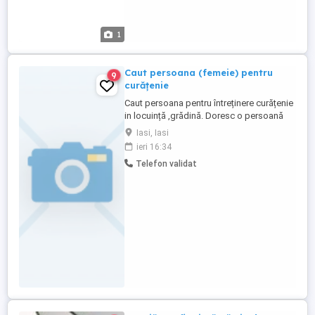
1
Caut persoana (femeie) pentru
9
curățenie
Caut persoana pentru întreținere curățenie
in locuință ,grădină. Doresc o persoană
priceputa si la grădinărit (exclus
Iasi, Iasi
cosit).Dacă ați lucrat in seră este un
ieri 16:34
avantaj. Contract pentru minim 5 zile luna .
Telefon validat
Achit pentru infiintare PFA, servicii
curățenie. Oferte serioase doar cu
recomandare.