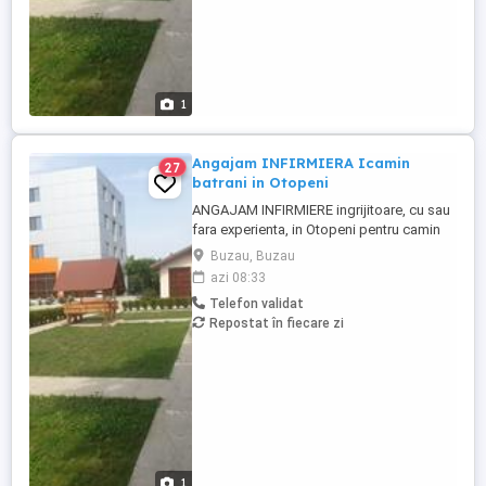
1
Angajam INFIRMIERA Icamin
27
batrani in Otopeni
ANGAJAM INFIRMIERE ingrijitoare, cu sau
fara experienta, in Otopeni pentru camin
de batrani privat, program intern sau in
Buzau, Buzau
ture, plata corecta si la timp, masa
azi 08:33
asigurata, carte de munca. Acces usor cu
Telefon validat
transport in comun. Posibilitate de cazare
Repostat în fiecare zi
pentru personal in conditii bune, daca
este nevoie sau pentru ...
1