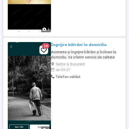
1
Îngrijire bătrâni la domiciliu
14
Asistenta și îngrijire bătrâni și bolnavi la
domiciliu. Va oferim servicii de calitate
superioara,personal calificat și cele mai
Sector 4, Bucuresti
bune pachete promoționale.
ieri 09:27
Telefon validat