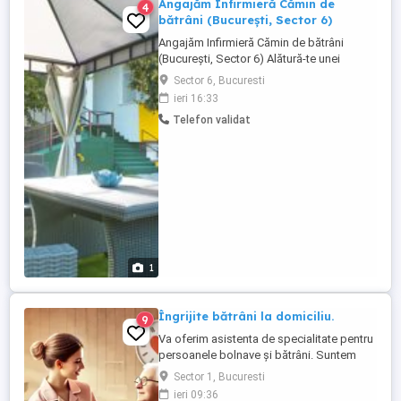
Angajăm Infirmieră Cămin de
4
bătrâni (București, Sector 6)
Angajăm Infirmieră Cămin de bătrâni
(București, Sector 6) Alătură-te unei
echipe dedicate îngrijirii persoanelor
Sector 6, Bucuresti
vârstnice într-un mediu stabil, respectuos
ieri 16:33
și prietenos! Ce oferim: Salariu atractiv,
Telefon validat
negociabil în funcție de experiență;
Contract de muncă pe perioadă
nedeterminată; Program stabil; ...
1
Îngrijite bătrâni la domiciliu.
9
Va oferim asistenta de specialitate pentru
persoanele bolnave și bătrâni. Suntem
responsabili ,suntem prompți si dedicati
Sector 1, Bucuresti
acționăm rapid în rezolvarea oricărei
ieri 09:36