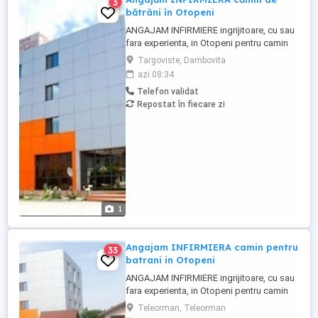
3
bătrâni în Otopeni
ANGAJAM INFIRMIERE ingrijitoare, cu sau
fara experienta, in Otopeni pentru camin
de batrani privat, program intern sau in
Targoviste, Dambovita
ture, plata corecta si la timp, masa
azi 08:34
asigurata, carte de munca. Acces usor cu
Telefon validat
transport in comun. Posibilitate de cazare
Repostat în fiecare zi
pentru personal in conditii bune, daca
este nevoie sau pentru ...
1
Angajam INFIRMIERA camin pentru
33
batrani in Otopeni
ANGAJAM INFIRMIERE ingrijitoare, cu sau
fara experienta, in Otopeni pentru camin
de batrani privat, program intern sau in
Teleorman, Teleorman
ture, plata corecta si la timp, masa