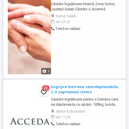
Căutăm Îngrijitoare Internă Zona Gohor,
Județul Galați Căutăm o doamnă
serioasă, caldă și responsabilă pentru
Gohor, Galati
îngrijirea unei doamne în vârstă de 85 de
ieri 23:22
ani, în regim intern (permanent). Despre
Telefon validat
persoana asistată: Profil: Vârsta 85 de ani,
constituție mică și slăbuță. Stare de
sănătate: Lucidă, cooperantă ...
1
Ingrijire batrana semideplasabila,
22
1-2 saptamani intern
Cautam ingrijitoare pentru o batrana care
se deplaseaza cu sprijin, 100kg, lucida,
care doarme noptile, purtatoare de
Sector 4, Bucuresti
pampers, program 1-2 saptamani lucrate
ieri 17:24
intern, 1-2 saptamani libere, zona Berceni,
Telefon validat
salariu 1500 lei pe saptamana. Cerinte: