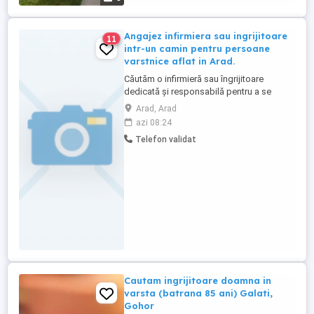
Angajez infirmiera sau ingrijitoare
11
intr-un camin pentru persoane
varstnice aflat in Arad.
Căutăm o infirmieră sau îngrijitoare
dedicată și responsabilă pentru a se
alătura echipei noastre într-un cămin
Arad, Arad
pentru persoane vârstnice din Arad.
azi 08:24
Candidatul ideal va oferi îngrijire și
Telefon validat
asistență de calitate rezidenților,
contribuind la bunăstarea și confortul
acestora. Responsabilități: * Asigurarea ...
Cautam ingrijitoare doamna in
varsta (batrana 85 ani) Galati,
Gohor