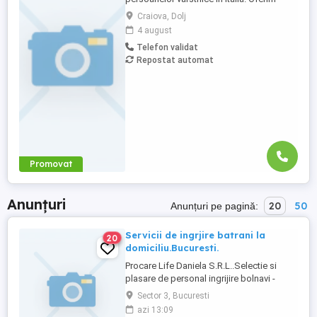
stabilitate si sprijin pe toata perioada
Craiova, Dolj
contractului. Nu percepem nicio taxa in
4 august
Romania sau Italia! Cunostinte medii de
Telefon validat
limba italiana! Experienta si recomandarile
Repostat automat
constituie avantaj!
Promovat
Anunțuri
20
50
Anunțuri pe pagină:
Servicii de ingrjire batrani la
20
domiciliu.Bucuresti.
Procare Life Daniela S.R.L..Selectie si
plasare de personal ingrijire bolnavi -
batrani la domiciliu.
Sector 3, Bucuresti
azi 13:09