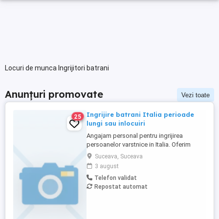
Locuri de munca Ingrijitori batrani
Anunțuri promovate
Vezi toate
Ingrijire batrani Italia perioade
25
lungi sau inlocuiri
Angajam personal pentru ingrijirea
persoanelor varstnice in Italia. Oferim
stabilitate si sprijin pe toata perioada
Suceava, Suceava
contractului. Nu percepem nicio taxa in
3 august
Romania sau Italia! Cunostinte medii de
Telefon validat
limba italiana! Experienta si recomandarile
Repostat automat
constituie avantaj!