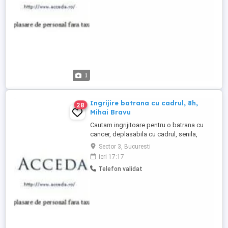
persoana serioasa, amabila, cu
experienta, in putere Acceda, ...
1
Ingrijire batrana cu cadrul, 8h,
28
Mihai Bravu
Cautam ingrijitoare pentru o batrana cu
cancer, deplasabila cu cadrul, senila,
program 8h pe zi, 5 zile pe saptamana, de
Sector 3, Bucuresti
miercuri pana duminica, libere lunea si
ieri 17:17
martea, zona Mihai Bravu, salariu 5000 lei
Telefon validat
pe luna. Cerinte: persoana cu experienta,
sanatoasa, amabila Acceda, firma de
plasare de personal ...