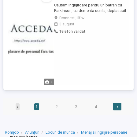
Cautam ingrijitoare pentru un batran cu
Parkinson, cu dementa senila, deplasabil
cu cadrul sau cu carutul, 75 kg, zona
Domnesti, Ilfov
Domnesti, program 1 saptamana intern, 1
3 august
saptamana liber, salariu 1500 lei pe
Telefon validat
saptamana. Cerinte: persoana cu
experienta, serioasa, de cuvant, in putere
Acceda, firma de plasare de ...
1
›
‹
1
2
3
4
Romjob
Anunțuri
Locuri de munca
Menaj si ingrijire persoane