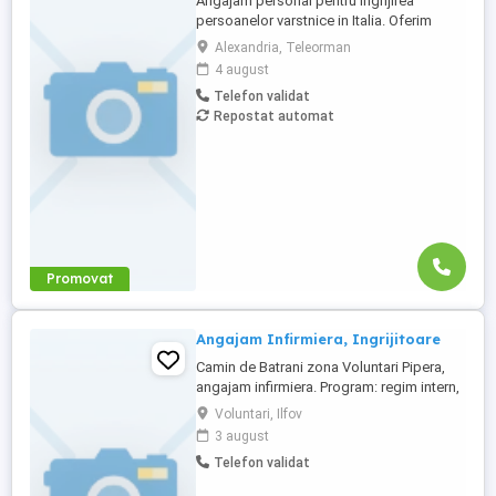
Angajam personal pentru ingrijirea
persoanelor varstnice in Italia. Oferim
stabilitate si sprijin pe toata perioada
Alexandria, Teleorman
contractului. Nu percepem nicio taxa in
4 august
Romania sau Italia! Cunostinte medii de
Telefon validat
limba italiana! Experienta si recomandarile
Repostat automat
constituie avantaj!
Promovat
Angajam Infirmiera, Ingrijitoare
Camin de Batrani zona Voluntari Pipera,
angajam infirmiera. Program: regim intern,
oferim cazare si masa.Salariul incepand
Voluntari, Ilfov
cu 4000 ron Net.
3 august
Telefon validat