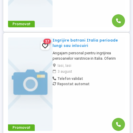
Promovat
Ingrijire batrani Italia perioade
37
lungi sau inlocuiri
Angajam personal pentru ingrijirea
persoanelor varstnice in Italia. Oferim
stabilitate si sprijin pe toata perioada
Iasi, Iasi
contractului. Nu percepem nicio taxa in
3 august
Romania sau Italia! Cunostinte medii de
Telefon validat
limba italiana! Experienta si recomandarile
Repostat automat
constituie avantaj!
Promovat