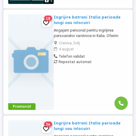
1
Ingrijire batrani Italia perioade
18
lungi sau inlocuiri
Angajam personal pentru ingrijirea
persoanelor varstnice in Italia. Oferim
stabilitate si sprijin pe toata perioada
Craiova, Dolj
contractului. Nu percepem nicio taxa in
4 august
Romania sau Italia! Cunostinte medii de
Telefon validat
limba italiana! Experienta si recomandarile
Repostat automat
constituie avantaj!
Promovat
Ingrijire batrani Italia perioade
36
lungi sau inlocuiri