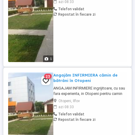
azi 08:33
asigurata, carte de munca. Acces usor cu
Telefon validat
transport in comun. Posibilitate de cazare
Repostat în fiecare zi
pentru personal in conditii bune, daca
este nevoie sau pentru ...
1
Angajăm INFIRMIERA cămin de
23
bătrâni în Otopeni
ANGAJAM INFIRMIERE ingrijitoare, cu sau
fara experienta, in Otopeni pentru camin
de batrani privat, program intern sau in
Otopeni, Ilfov
ture, plata corecta si la timp, masa
azi 08:33
asigurata, carte de munca. Acces usor cu
Telefon validat
transport in comun. Posibilitate de cazare
Repostat în fiecare zi
pentru personal in conditii bune, daca
este nevoie sau pentru ...