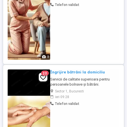
situații. Apelați cu încredere la o echipa de
Telefon validat
profesioniști!
3
Îngrijire bătrâni la domiciliu
20
Servicii de calitate superioara pentru
persoanele bolnave și bătrâni.
Sector 1, Bucuresti
ieri 09:28
Telefon validat