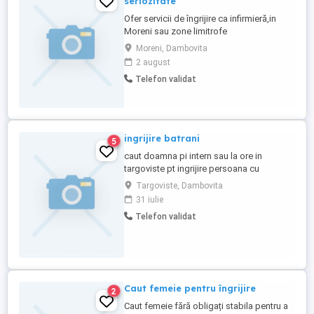
seriozitate
Ofer servicii de îngrijire ca infirmieră,in
Moreni sau zone limitrofe
Moreni, Dambovita
2 august
Telefon validat
ingrijire batrani
5
caut doamna pi intern sau la ore in
targoviste pt ingrijire persoana cu
handicap picior amputat
Targoviste, Dambovita
31 iulie
Telefon validat
Caut femeie pentru îngrijire
2
Caut femeie fără obligați stabila pentru a