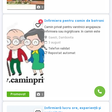
1
Infirmiera pentru camin de batrani
4
Camin privat pentru varstnici angajeaza
infirmiera sau ingrijitoare. In camin este
personal medical 24 7. Asiguram mesele.
Gaesti, Dambovita
Mai multe detalii, la telefon.
3 august
Telefon validat
Repostat automat
Promovat
1
Infirmieră lucru ore, experiență și