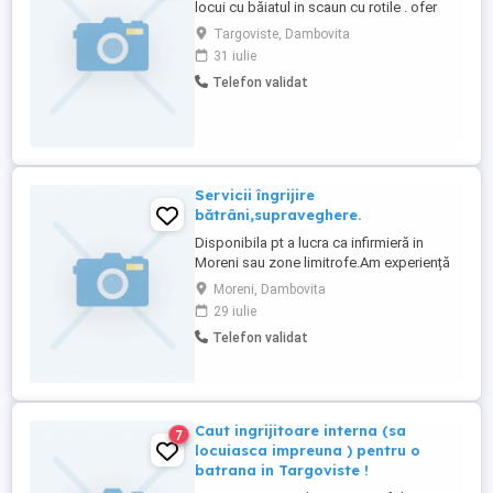
locui cu băiatul in scaun cu rotile . ofer
salariu de 2500 lei de la primărie și carte
Targoviste, Dambovita
de muncă pentru mai multe detalii la
31 iulie
telefon
Telefon validat
Servicii îngrijire
bătrâni,supraveghere.
Disponibila pt a lucra ca infirmieră in
Moreni sau zone limitrofe.Am experiență
și seriozitate.Tel.
Moreni, Dambovita
29 iulie
Telefon validat
Caut ingrijitoare interna (sa
7
locuiasca impreuna ) pentru o
batrana in Targoviste !