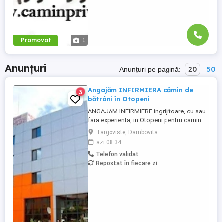
Promovat
1
Anunțuri
20
50
Anunțuri pe pagină:
Angajăm INFIRMIERA cămin de
3
bătrâni în Otopeni
ANGAJAM INFIRMIERE ingrijitoare, cu sau
fara experienta, in Otopeni pentru camin
de batrani privat, program intern sau in
Targoviste, Dambovita
ture, plata corecta si la timp, masa
azi 08:34
asigurata, carte de munca. Acces usor cu
Telefon validat
transport in comun. Posibilitate de cazare
Repostat în fiecare zi
pentru personal in conditii bune, daca
este nevoie sau pentru ...