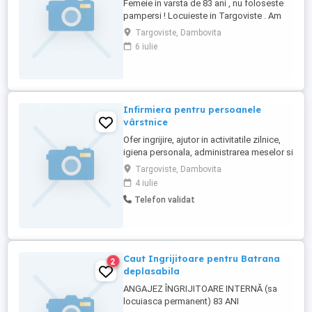
Femeie in varsta de 83 ani , nu foloseste
pampersi ! Locuieste in Targoviste . Am
nevoie pentru : ajutor la igiena personala
Targoviste, Dambovita
si imbracare , administrare medicamente
6 iulie
conf indicatiilor , pregatirea mesei ,
mentinerea curateniei de baza , insotire la
plimbari . ofer masa si cazare gratuita ,
mediu respectuos ...
Infirmiera pentru persoanele
vârstnice
Ofer ingrijire, ajutor in activitatile zilnice,
igiena personala, administrarea meselor si
companie. Sunt o persoana serioasa,
Targoviste, Dambovita
responsabila si empatica. Am experienta
4 iulie
in domeniu de 20 de ani, in regim intern.
Telefon validat
Disponibilitate imediata. Pentru mai multe
informatii, va rog sa ma contactati
telefonic.
Caut Ingrijitoare pentru Batrana
2
deplasabila
ANGAJEZ ÎNGRIJITOARE INTERNĂ (sa
locuiasca permanent) 83 ANI