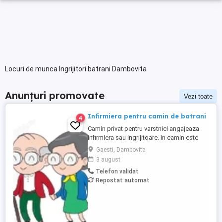
Locuri de munca Ingrijitori batrani Dambovita
Anunțuri promovate
Vezi toate
Infirmiera pentru camin de batrani
4
Camin privat pentru varstnici angajeaza
infirmiera sau ingrijitoare. In camin este
personal medical 24 7. Asiguram mesele.
Gaesti, Dambovita
Mai multe detalii, la telefon.
3 august
Telefon validat
Repostat automat