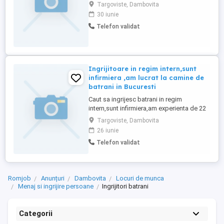
(ALZHEIMER) Caut îngrijitoare internă
Targoviste, Dambovita
serioasă pentru doamnă de 83 de ani,
30 iunie
deplasabilă, cu Alzheimer. Locuieste in
Telefon validat
apartament. Sarcini: * igienă personală și
ajutor la îmbrăcare; * administrare
medicamente; * gătit și menaj ușor (veti ...
Ingrijitoare in regim intern,sunt
infirmiera ,am lucrat la camine de
batrani in Bucuresti
Caut sa ingrijesc batrani in regim
intern,sunt infirmiera,am experienta de 22
de ani Targoviste
Targoviste, Dambovita
26 iunie
Telefon validat
Romjob
Anunțuri
Dambovita
Locuri de munca
Menaj si ingrijire persoane
Ingrijitori batrani
Categorii