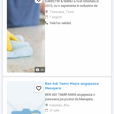
DANISTIR & MANU a fost înfiintata în
2015, cu o experienta în industria de
curatenie Suntem o companie de
Timisoara, Timis
curatenie specializata care ofera servicii
1 august
Profesionale tuturor clientilor nostri,
Telefon validat
garantand tot ceea ce facem. DANISTIR &
MANU ofera o gama larga de servicii si
suntem o companie de înalta calificare ...
14
Ben Adi Tamir Maya angajeaza
Menajera
BEN ADI TAMIR MAYA angajeaza o
persoana pe postul de Menajera,
cunoscatoare a limbii engleze.Interviul va
Voluntari, Ilfov
fi in Pipera Tunari, nr 198, Vila 29, Voluntari
31 iulie
judetul Ilfov, in data de 03 august 2026,