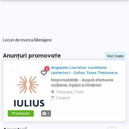
Locuri de munca Menajere
Anunțuri promovate
Vezi toate
Angajam Lucrator curatenie
1
(exterior) - Iulius Town Timisoara
Responsabilități: - Asigură efectuarea
curățeniei, îngrijirii şi întreţinerii
amplasamentului exterior al Mall-ului; -
Timisoara, Timis
Colectează cartoanele din locaţie şi le
3 august
trimite spre punctul de colectare; - Pe timp
de iarnă procedează la îndepărtarea
zăpezii din parcare (cu soluţii şi utilaje
Promovat
1
specifice); - ...