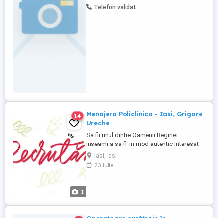
copii și servirea mesei. Descrierea
Telefon validat
Postului: Supravegherea și îngrijirea
copiilor în cadrul instituției (grădiniță,
creșă); Menținerea ...
Menajera Policlinica - Iasi, Grigore
14
Ureche
Sa fii unul dintre Oamenii Reginei
inseamna sa fii in mod autentic interesat
de binele celor din jur. In rolul de Menajera
Iasi, Iasi
vei avea un impact pozitiv in viata
23 iulie
pacientilor, deoarece asiguri voia buna si
curatenia din locatiile unde acestia ne
calca pragul. Sa-ti povestim pe scurt
1
despre rol: Te vei ocupa ...