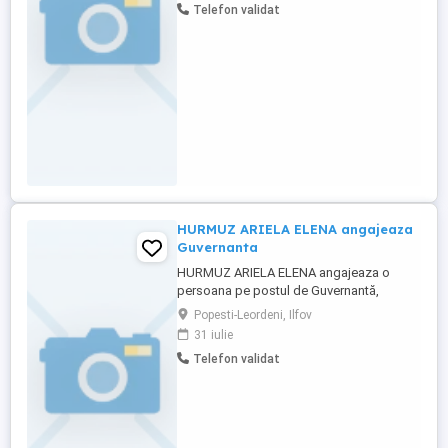
Telefon validat
ora 09:30.
HURMUZ ARIELA ELENA angajeaza
Guvernanta
HURMUZ ARIELA ELENA angajeaza o
persoana pe postul de Guvernantă,
cunoscatoare a limbii engleze.Interviul va
Popesti-Leordeni, Ilfov
fi in Popești-Leordeni, str. Căzănești nr. 2A,
31 iulie
judetul Ilfov, in data de 03 august 2026,
Telefon validat
ora 09:30.