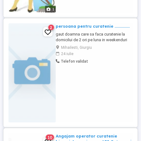
1
persoana pentru curatenie ................
2
gaut doamna care sa faca curatenie la
domicilui de 2 ori pe luna in weekenduri
tot ce inseamna curatenie pretul porneste
Mihailesti, Giurgiu
de la 400 lei pe ziua de lucru
24 iulie
Telefon validat
Angajam operator curatenie
10