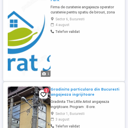
Firma de curatenie angajeaza operator
curatenie pentru spatiu de birouri, zona
AFI Cotroceni AFI Park, Sector 6. Program:
Sector 6, Bucuresti
luni-vineri, 06:00 14:30 Pauza de masa: 30
4 august
minute Salariu: 3.000 lei net luna Contract
Telefon validat
de munca Activitati principale: curatenie in
birouri si spatii comune; curatenie
bucatarie ...
1
Gradinita particulara din Bucuresti
2
angajeaza ingrijitoare
Gradinita The Little Artist angajeaza
ingrijitoare. Program : 8 ore.
Sector 1, Bucuresti
3 august
Telefon validat