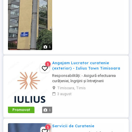
1
Angajam Lucrator curatenie
1
(exterior) - Iulius Town Timisoara
Responsabilități: - Asigură efectuarea
curățeniei, îngrijirii şi întreţinerii
amplasamentului exterior al Mall-ului; -
Timisoara, Timis
Colectează cartoanele din locaţie şi le
3 august
trimite spre punctul de colectare; - Pe timp
de iarnă procedează la îndepărtarea
zăpezii din parcare (cu soluţii şi utilaje
Promovat
1
specifice); - ...
Servicii de Curatenie
1