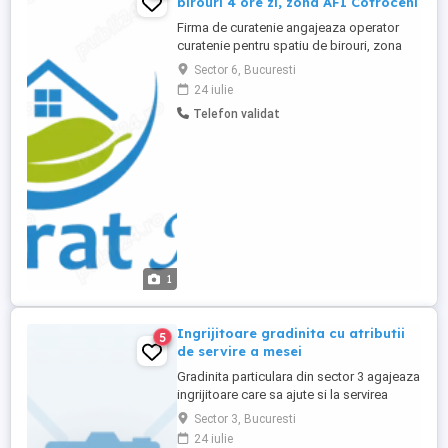
birouri 4 ore zi, zona AFI Cotroceni
Firma de curatenie angajeaza operator
curatenie pentru spatiu de birouri, zona
AFI Cotroceni AFI Park, Sector 6. Program:
Sector 6, Bucuresti
luni-vineri, 15:00 19:00 Salariu: 1.700 lei net
24 iulie
luna Contract de munca part-time Activitati
Telefon validat
principale: curatenie in spatii de birouri;
curatenie bucatarie si sala de mese;
curatenie ...
1
Ingrijitoare gradinita cu atributii
5
de servire a mesei
Gradinita particulara din sector 3 agajeaza
ingrijitoare care sa ajute si la servirea
mesei. Căutăm o persoană dedicată și
Sector 3, Bucuresti
responsabilă pentru postul de Îngrijitor
24 iulie