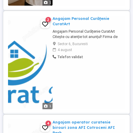
1
Angajam Personal Curățenie
2
CuratArt
Angajam Personal Curățenie CuratArt
Citește cu atenție tot anunțul! Firma de
curățenie CuratArt își mărește echipa și
Sector 6, Bucuresti
caută persoane serioase, harnice și
4 august
responsabile pentru posturi de lucrători în
Telefon validat
curățenie. Activitatea se desfășoară la
diverse locații (birouri, spații comerciale,
scări de bloc, apartamente ...
1
Angajam operator curatenie
4
birouri zona AFI Cotroceni AFI
Park