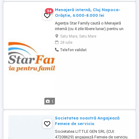
Menajeră internă, Cluj Napoca-
94
Orăștie, 6.000-8.000 lei
Agenția Star Family caută o Menajeră
internă (cu 4 zile libere lunar) pentru un
domn, ce locuiește alternativ, în 2 locații
Satu Mare, Satu Mare
(vilă cu 5 camere în Cluj Napoca și vilă cu 4
28 iulie
camere în Orăștie). Cerințe: - experiență pe
Telefon validat
un post similar, - studii medii, - permis
auto cat.B și cu experiență în condus, ...
1
Societatea noastră Angajează
Femeie de serviciu
Societatea LITTLE GEN SRL (CUI:
47208629) angajează Femeie de serviciu.