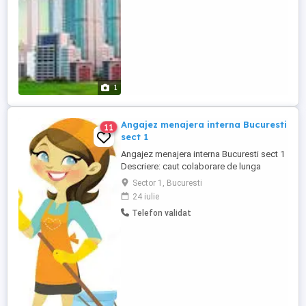
1
Angajez menajera interna Bucuresti
11
sect 1
Angajez menajera interna Bucuresti sect 1
Descriere: caut colaborare de lunga
durata cu o domna serioasa, pentru
Sector 1, Bucuresti
menaj, la o familie de doua persoane si un
24 iulie
catel cu domiciliul in Bucuresti sect 1.
Telefon validat
Cerinte: varsta intre 40-55 de ani, serioasa,
foarte curata, ordonata, experienta in
menaj , calcat ...