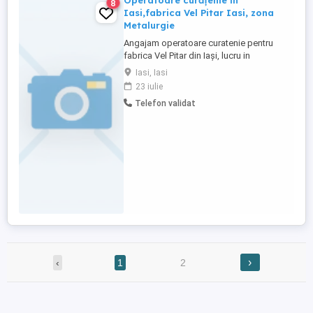
Operatoare curățenie în
8
Iasi,fabrica Vel Pitar Iasi, zona
Metalurgie
Angajam operatoare curatenie pentru
fabrica Vel Pitar din Iași, lucru in
echipa,program 6- 14 13:30-21:30: ,full
Iasi, Iasi
time, salariu lunar tichete de masa. Relații
23 iulie
la tel.
Telefon validat
›
‹
1
2