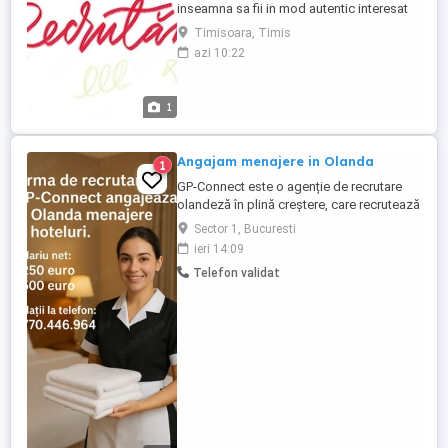
inseamna sa fii in mod autentic interesat
de binele celor din jur. In rolul de Infirmiera
Timisoara, Timis
vei avea un impact pozitiv in viata
azi 10:22
pacientilor, deoarece asiguri voia buna si
curatenia din locatiile unde acestia ne
calca pragul. Adresa locului de munca:
1
Timisoara, calea ...
Angajam menajere in Olanda
1
GP-Connect este o agenție de recrutare
olandeză în plină creștere, care recrutează
și oferă personal cu experiență, pentru
Sector 1, Bucuresti
clienți din Olanda, Franța, Belgia,
ieri 14:09
Germania, Austria și Luxemburg, în
Telefon validat
domeniul ospitalității. GP-Connect caută
menajere cu experiență în același domeniu
și cunoștințe bune de ...