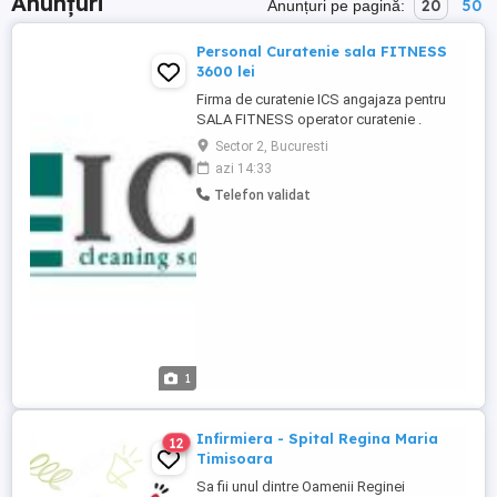
Anunțuri
20
50
Anunțuri pe pagină:
Personal Curatenie sala FITNESS
3600 lei
Firma de curatenie ICS angajaza pentru
SALA FITNESS operator curatenie .
programul de lucru este de 10 ore , 2 zile
Sector 2, Bucuresti
cu 2 zile libere , in intervalul 7:00-17:00;
azi 14:33
Telefon validat
1
Infirmiera - Spital Regina Maria
12
Timisoara
Sa fii unul dintre Oamenii Reginei