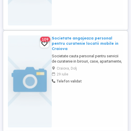
Societate angajeaza personal
109
pentru curatenie locatii mobile in
Craiova
Societate cauta personal pentru servicii
de curatenie in birouri, case, apartamente,
scari de bloc, depozite. programul de
Craiova, Dolj
lucru este de luni pana vineri, 8 ore si 30
29 iulie
min pauza de masa. Salariul ajunge la
Telefon validat
2500-3000 lei, in functie de experienta.
Pentru posesorii de permis auto se ofera
masina de serviciu ...