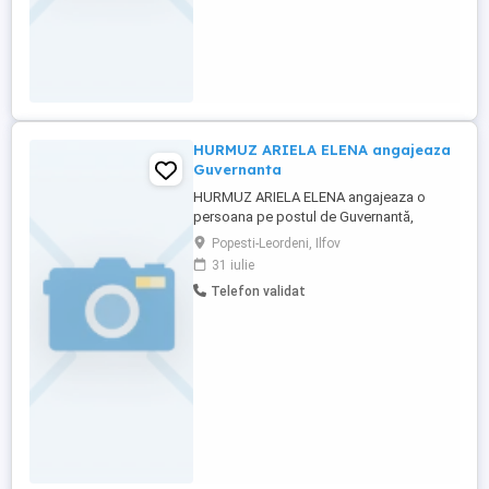
HURMUZ ARIELA ELENA angajeaza
Guvernanta
HURMUZ ARIELA ELENA angajeaza o
persoana pe postul de Guvernantă,
cunoscatoare a limbii engleze.Interviul va
Popesti-Leordeni, Ilfov
fi in Popești-Leordeni, str. Căzănești nr. 2A,
31 iulie
judetul Ilfov, in data de 03 august 2026,
Telefon validat
ora 09:30.