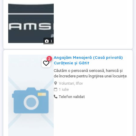
1
Angajăm Menajeră (Casă privată)
2
Curățenie și Gătit
Căutăm o persoană serioasă, harnică și
de încredere pentru îngrijirea unei locuințe
și pregătirea mesei. Atribuții principale:
Voluntari, Ilfov
Curățenie generală și întreținere: Aspirat,
1 iulie
spălat pardoseli, șters praf, curățenie în
Telefon validat
bănci bucătărie băi. Gătit: Prepararea
meselor zilnice (constituie un avantaj
major ...