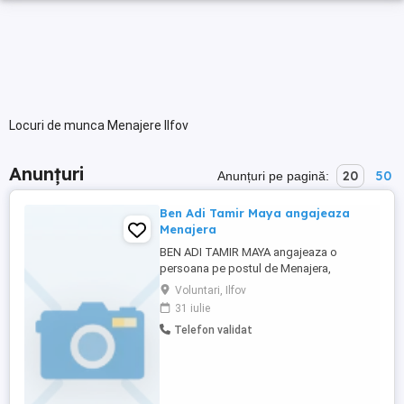
Locuri de munca Menajere Ilfov
Anunțuri
20
50
Anunțuri pe pagină:
Ben Adi Tamir Maya angajeaza
Menajera
BEN ADI TAMIR MAYA angajeaza o
persoana pe postul de Menajera,
cunoscatoare a limbii engleze.Interviul va
Voluntari, Ilfov
fi in Pipera Tunari, nr 198, Vila 29, Voluntari
31 iulie
judetul Ilfov, in data de 03 august 2026,
Telefon validat
ora 09:30.