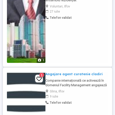
ansamblu rezidențial.
Voluntari, Ilfov
27 iulie
Telefon validat
1
Angajare agent curatenie cladiri
1
Companie internațională ce activează în
domeniul Facility Management angajează
Agent curățenie. Locație: Olympia Logistic
Glina, Ilfov
Center (Glina, jud.Ilfov) Pachet salarial și
9 iulie
beneficii: Contract de muncă pe perioadă
Telefon validat
nedeterminată. Salariu de bază lunar brut:
4779 LEI Tichete de masa: 30 LEI zi
Decontare ...