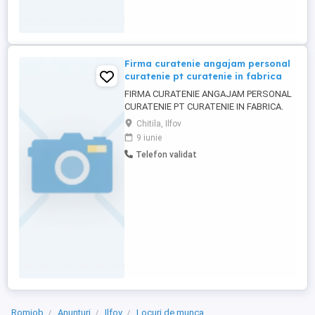
Firma curatenie angajam personal
curatenie pt curatenie in fabrica
FIRMA CURATENIE ANGAJAM PERSONAL
CURATENIE PT CURATENIE IN FABRICA.
ZONA CHITILA . PROGRAM 8 ORE LUNI-
Chitila, Ilfov
VINERI. SALARIU ATRACTIV 3.000 LEI.
9 iunie
PRIMA PASTE CRACIUN. INFORMATII LA
Telefon validat
TELEFON
Romjob
Anunțuri
Ilfov
Locuri de munca