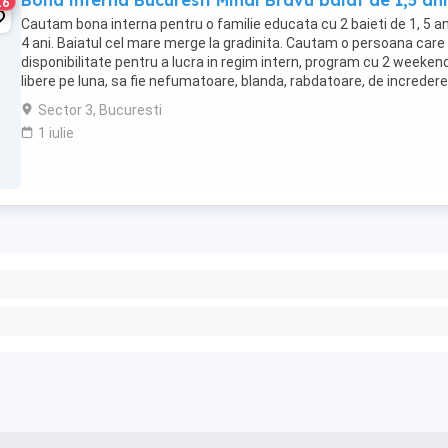
Bona interna Bucuresti Mihai Bravu baiat de 1,5 ani
16
Cautam bona interna pentru o familie educata cu 2 baieti de 1, 5 an
4 ani. Baiatul cel mare merge la gradinita. Cautam o persoana care
disponibilitate pentru a lucra in regim intern, program cu 2 weeken
libere pe luna, sa fie nefumatoare, blanda, rabdatoare, de incredere
adaptabila, cu ...
Sector 3, Bucuresti
1 iulie