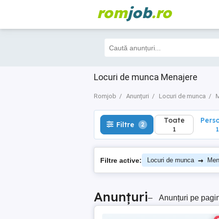
rom
job
.ro
Toate
Perso
Filtre
2
1
1
Locuri de munca Menajere
Romjob
Anunțuri
Locuri de munca
M
Toate
Pers
Filtre
2
1
1
→
Filtre active:
Locuri de munca
Men
Anunțuri
–
Anunțuri pe pagi