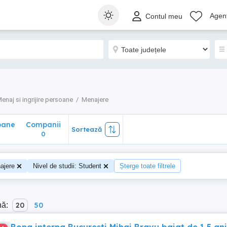
ane
Companii
Sortează
Agenț
Contul meu
0
enaj si ingrijire persoane
Menajere
oane
Companii
Sortează
0
ajere
Nivel de studii: Student
Șterge toate filtrele
nă:
20
50