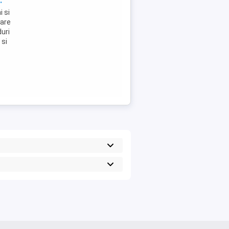
.
i si
 are
duri
 si