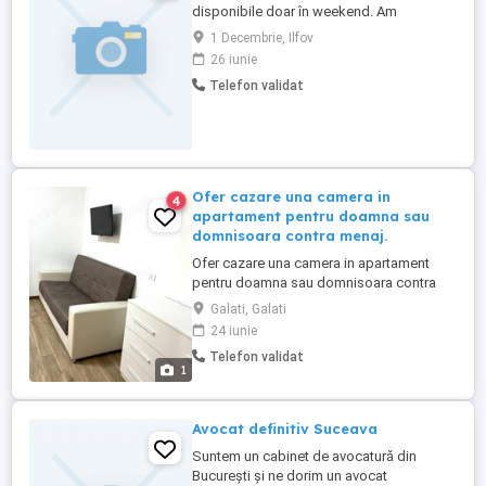
disponibile doar în weekend. Am
experiență în curățenie generală, curățenie
1 Decembrie, Ilfov
de întreținere și călcat. Sunt serioasă,
26 iunie
punctuală și atentă la detalii. Mă deplasez
Telefon validat
în sectoarele 3, 4 și 5 și Ilfov. Dacă aveți
nevoie de ajutor ocazional, vă rog să mă
contactați la ...
Ofer cazare una camera in
4
apartament pentru doamna sau
domnisoara contra menaj.
Ofer cazare una camera in apartament
pentru doamna sau domnisoara contra
menaj. Detalii la telefon.
Galati, Galati
24 iunie
Telefon validat
1
Avocat definitiv Suceava
Suntem un cabinet de avocatură din
București și ne dorim un avocat