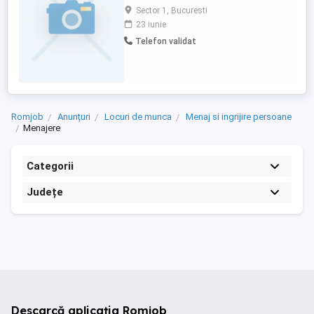
colaborator din Suceava. Întrucât
Sector 1, Bucuresti
platforma nu permite postarea unei
23 iunie
adrese de email, vă rugăm să ne
Telefon validat
contactați telefonic.
Romjob
Anunțuri
Locuri de munca
Menaj si ingrijire persoane
Menajere
Categorii
Județe
Descarcă aplicația Romjob