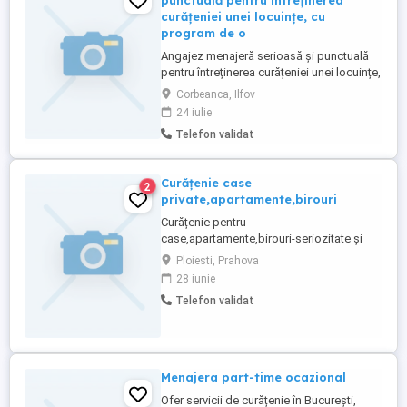
punctuală pentru întreținerea
curățeniei unei locuințe, cu
program de o
Angajez menajeră serioasă și punctuală
pentru întreținerea curățeniei unei locuințe,
cu program de o singură zi pe săptămână.
Corbeanca, Ilfov
Program: 1 zi pe săptămână (ziua se
24 iulie
stabilește de comun acord). Plată: 100
Telefon validat
Euro zi (plata se face cash la sfârșitul zilei
sau săptămânal). Persoană responsabilă,
discretă și ...
Curățenie case
2
private,apartamente,birouri
Curățenie pentru
case,apartamente,birouri-seriozitate și
încredere Știu cat de important este să
Ploiesti, Prahova
primiți în casa dumneavoastră o persoană
28 iunie
de încredere.De aceea lucrez cu multă
Telefon validat
responsabilitate,discreție și atenție la
detalii,astfel încât locuința dumneavoastră
să fie mereu curată si îngrijită. Ofer ...
Menajera part-time ocazional
Ofer servicii de curățenie în București,