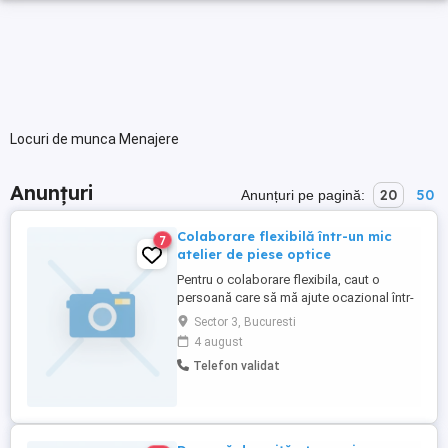
Locuri de munca Menajere
Anunțuri
20
50
Anunțuri pe pagină:
Colaborare flexibilă într-un mic
7
atelier de piese optice
Pentru o colaborare flexibila, caut o
persoană care să mă ajute ocazional într-
un mic atelier de optică, unde pregătesc și
Sector 3, Bucuresti
vând piese optice: oglinzi, filtre, lentile etc.
4 august
Activitatea este variată și poate include:
Telefon validat
pregătirea pieselor optice (curatare,
masurari, teste, analiza optica etc.);
curățenie ...