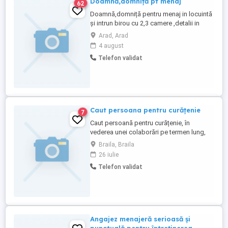
Doamnă,domniță pt menaj
62
Doamnă,domniță pentru menaj in locuintă
și intrun birou cu 2,3 camere ,detalii in
privat pe whap locatia Arad, 2 zile pe
Arad, Arad
saptamană cateva ore acuma in functie de
4 august
ce trebuie facut nu sant anumite ore fixe
Telefon validat
ca zile in cirsul ssptamani una dintre ele ar
fi vinerea cealaltă zi stabilim
Caut persoana pentru curățenie
7
Caut persoană pentru curățenie, în
vederea unei colaborări pe termen lung,
pentru un spatiu de 47 mp2. Îmi doresc
Braila, Braila
colaborarea cu o persoană serioasă,
26 iulie
responsabilă, atentă la detalii și
Telefon validat
punctuală. Ofer seriozitate. Pentru mai
multe detalii, va rog sa imi scrieti mesaj cu
datele dvs. de contact. Multumesc ...
Angajez menajeră serioasă și