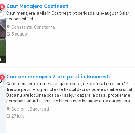
Caut Menajera Costinesti
8
Caut menajera la vila în Costinești pt.perioada iulie-august.Salar
negociabil.Tel.
Constanta, Constanta
5 august
1
Cautam menajera 3 ore pe zi in Bucuresti
5
Caut menajera ptr menaj in garsoniera , de preferat dupa ora 16 , 
trei ore pe zi . Programul este flexibil deci se poate sa aibe si un alt 
Daca nu are locuinta pot sa - i asigur cazare la casa , proprietate
personala situata vizavi de blocul unde locuiesc eu la garsoniera .
Sector 1, Bucuresti
27 iulie