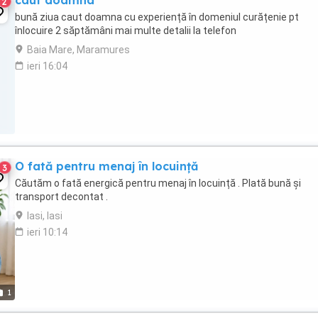
caut doamna
2
bună ziua caut doamna cu experiență în domeniul curățenie pt
înlocuire 2 săptămâni mai multe detalii la telefon
Baia Mare, Maramures
ieri 16:04
O fată pentru menaj în locuință
3
Căutăm o fată energică pentru menaj în locuință . Plată bună și
transport decontat .
Iasi, Iasi
ieri 10:14
1