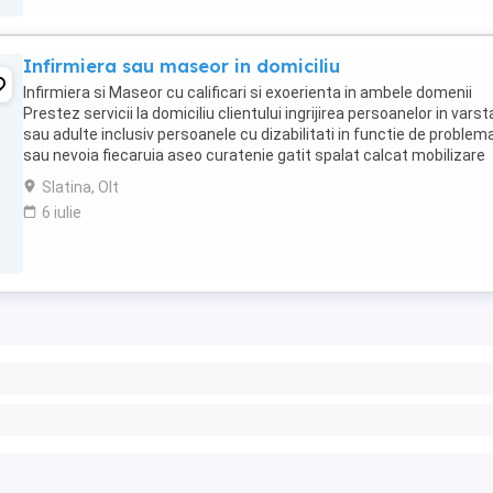
Infirmiera sau maseor in domiciliu
Infirmiera si Maseor cu calificari si exoerienta in ambele domenii
Prestez servicii la domiciliu clientului ingrijirea persoanelor in varst
sau adulte inclusiv persoanele cu dizabilitati in functie de problem
sau nevoia fiecaruia aseo curatenie gatit spalat calcat mobilizare
medicatie,masaje,etc. ...
Slatina, Olt
6 iulie