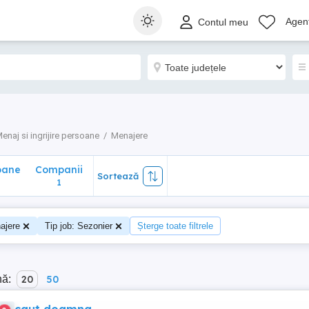
ane
Companii
Sortează
Agenț
Contul meu
1
enaj si ingrijire persoane
Menajere
oane
Companii
Sortează
1
ajere
Tip job: Sezonier
Șterge toate filtrele
nă:
20
50