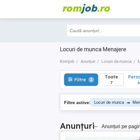
rom
job
.ro
Toate
Perso
Filtre
2
7
6
Locuri de munca Menajere
Romjob
Anunțuri
Locuri de munca
M
Toate
Pers
Filtre
2
7
6
→
Filtre active:
Locuri de munca
Men
Anunțuri
–
Anunțuri pe pagi