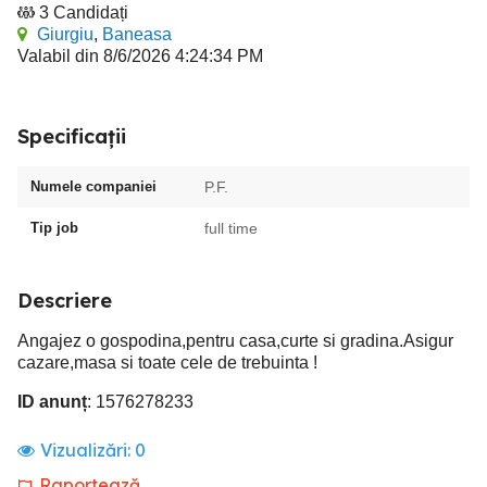
3 Candidați
Giurgiu
,
Baneasa
Valabil din 8/6/2026 4:24:34 PM
Specificații
Numele companiei
P.F.
Tip job
full time
Descriere
Angajez o gospodina,pentru casa,curte si gradina.Asigur
cazare,masa si toate cele de trebuinta !
ID anunț
: 1576278233
Vizualizări:
0
Raportează