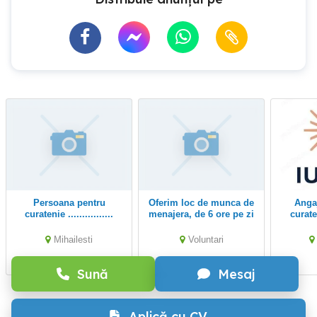
persoana pentru
Oferim loc de munca de
Angajam Lucrator
curatenie ................
menajera, de 6 ore pe zi
curate
Iulius
Mihailesti
Voluntari
Sună
Mesaj
Aplică cu CV