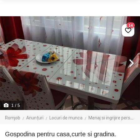
14
1
/ 5
Romjob
Anunțuri
Locuri de munca
Menaj si ingrijire persoane
Gospodina pentru casa,curte si gradina.