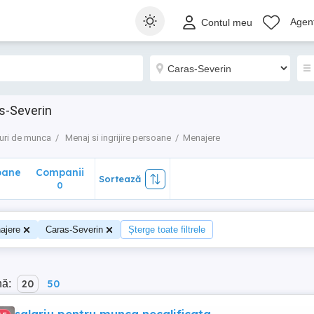
ane
Companii
Sortează
Agenț
Contul meu
0
s-Severin
uri de munca
Menaj si ingrijire persoane
Menajere
oane
Companii
Sortează
0
ajere
Caras-Severin
Șterge toate filtrele
nă:
20
50