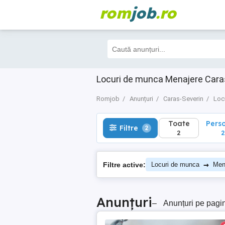
rom
job
.ro
Toate
Perso
Filtre
2
2
2
Locuri de munca Menajere Cara
Romjob
Anunțuri
Caras-Severin
Loc
Toate
Pers
Filtre
2
2
2
→
Filtre active:
Locuri de munca
Men
Anunțuri
–
Anunțuri pe pagi