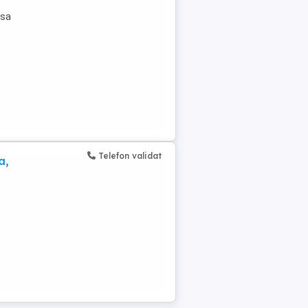
asa
Telefon validat
a,