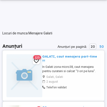
Locuri de munca Menajere Galati
Anunțuri
20
50
Anunțuri pe pagină:
GALATI, caut menajera part-time
125
!!!
In Galati zona micro38, caut menajera
pentru curateni si calcat "3 ori pe luna".
Apartament 2 camere, bucatarie separata
Galati, Galati
!! Calcat pentru o persoana !!!
2 august
Telefon validat