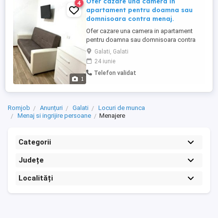
Ofer cazare una camera in
4
apartament pentru doamna sau
domnisoara contra menaj.
Ofer cazare una camera in apartament
pentru doamna sau domnisoara contra
menaj. Detalii la telefon.
Galati, Galati
24 iunie
Telefon validat
1
Romjob
Anunțuri
Galati
Locuri de munca
Menaj si ingrijire persoane
Menajere
Categorii
Județe
Localități