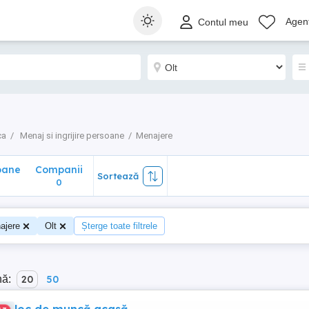
ane
Companii
Sortează
Agenț
Contul meu
0
ca
Menaj si ingrijire persoane
Menajere
oane
Companii
Sortează
0
ajere
Olt
Șterge toate filtrele
nă:
20
50