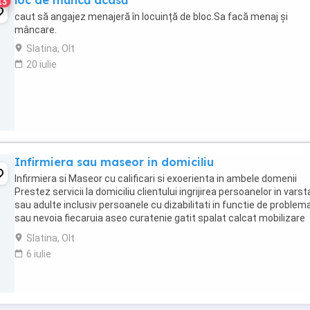
loc de muncă acasă
13
caut să angajez menajeră în locuință de bloc.Sa facă menaj și
mâncare.
Slatina, Olt
20 iulie
Infirmiera sau maseor in domiciliu
Infirmiera si Maseor cu calificari si exoerienta in ambele domenii
Prestez servicii la domiciliu clientului ingrijirea persoanelor in varst
sau adulte inclusiv persoanele cu dizabilitati in functie de problem
sau nevoia fiecaruia aseo curatenie gatit spalat calcat mobilizare
medicatie,masaje,etc. ...
Slatina, Olt
6 iulie