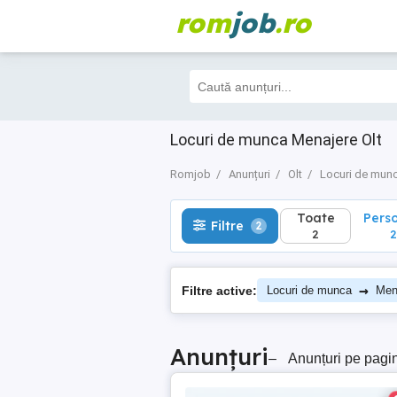
rom
job
.ro
Toate
Perso
Filtre
2
2
2
Locuri de munca Menajere Olt
Romjob
Anunțuri
Olt
Locuri de mun
Toate
Pers
Filtre
2
2
2
→
Filtre active:
Locuri de munca
Men
Anunțuri
–
Anunțuri pe pagi