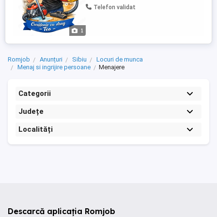
încredere. Curățenie generală Întreținere
Telefon validat
Călcat (la cerere) Îmi doresc colaborare
pe termen lung. Prețul se stabilește la
vizionare. Cartierul ...
1
Romjob
Anunțuri
Sibiu
Locuri de munca
Menaj si ingrijire persoane
Menajere
Categorii
Județe
Localități
Descarcă aplicația Romjob