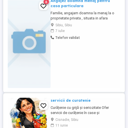
Angajez doamna menaj pentru
6
casa particulara
Familie, angajam doamna la menaj la o
proprietate privata , situata in afara
Sibiului - Zona Tocile Sadu _ Atributiile
Sibiu, Sibiu
cerute - spalat, calcat, menaj - la un
7 iulie
program zilnic de la 7 la 16 si doua
Telefon validat
sambete pe luna. Salariul oferit 7692 lei
brut ( 4500 net). Asiguram transportul
daca doamna locuieste ...
servicii de curatenie
Curățenie cu grijă și seriozitate Ofer
servicii de curățenie în case și
apartamente. Sunt o persoană
Cisnadie, Sibiu
responsabilă, atentă la detalii și de
11 iunie