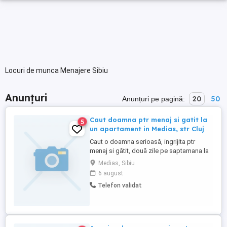
Locuri de munca Menajere Sibiu
Anunțuri
20
50
Anunțuri pe pagină:
Caut doamna ptr menaj si gatit la
5
un apartament in Medias, str Cluj
Caut o doamna serioasă, ingrijita ptr
menaj si gătit, două zile pe saptamana la
un apartament in Medias, str Cluj, jud
Medias, Sibiu
Sibiu. Ofer intre 700 si 800 lei - lunarTel:
6 august
Telefon validat