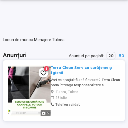
Locuri de munca Menajere Tulcea
Anunțuri
20
50
Anunțuri pe pagină:
Terra Clean Servicii curățenie și
1
Igienă
Vrei ca spațiul tău să fie curat? Terra Clean
preia întreaga responsabilitate a
întreținerii, oferindu-ți timpul necesar
Tulcea, Tulcea
pentru a te concentra pe ceea ce
23 iulie
contează. Cu 18 ani de experiență și mii de
Telefon validat
clienți în portofoliu, identificam si oferim
solutii nevoilor tale. Spălătorie
5
Profesională (Textile ...