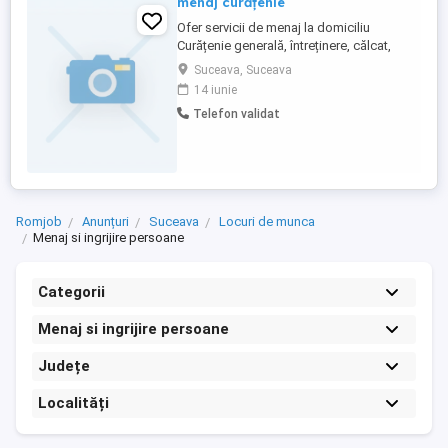
menaj curățenie
Ofer servicii de menaj la domiciliu
Curățenie generală, întreținere, călcat,
curățenie după renovare. Sunt serioasă,
Suceava, Suceava
punctuală și atentă la detalii.
14 iunie
Telefon validat
Romjob
Anunțuri
Suceava
Locuri de munca
Menaj si ingrijire persoane
Categorii
Menaj si ingrijire persoane
Județe
Localități