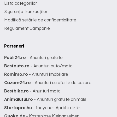
Lista categoriilor
Siguranța tranzacțiilor
Modifică setările de confidențialitate
Regulament Campanie
Parteneri
Publi24.ro
- Anunturi gratuite
Bestauto.ro
- Anunturi auto/moto
Romimo.ro
- Anunturi imobiliare
Cazare24.ro
- Anunturi cu oferte de cazare
Bestbike.ro
- Anunturi moto
Animalutul.ro
- Anunturi gratuite animale
Startapro.hu
- Ingyenes Apróhirdetés
Quoka.de
- Kostenlose Kleinanzeigen