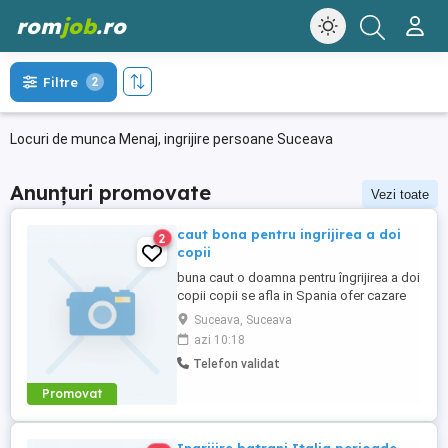
rom
job
.ro
Filtre
2
Locuri de munca Menaj, ingrijire persoane Suceava
Anunțuri promovate
Vezi toate
caut bona pentru ingrijirea a doi
2
copii
buna caut o doamna pentru îngrijirea a doi
copii copii se afla in Spania ofer cazare
gratis și trei mese pe zi gratis pentru mai
Suceava, Suceava
multe informații sunați la numărul
azi 10:18
Telefon validat
Promovat