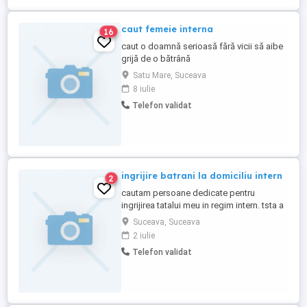
caut femeie interna
16
caut o doamnă serioasă fără vicii să aibe
grijă de o bătrână
Satu Mare, Suceava
8 iulie
Telefon validat
ingrijire batrani la domiciliu intern
2
cautam persoane dedicate pentru
ingrijirea tatalui meu in regim intern. tsta a
suferit un avc acum 5 ani, are 85 de ani,
Suceava, Suceava
semimobil. sintem in suceava oras locuim
2 iulie
la casa, in oras astept mesaje pt a discuta
Telefon validat
detaliile in privat