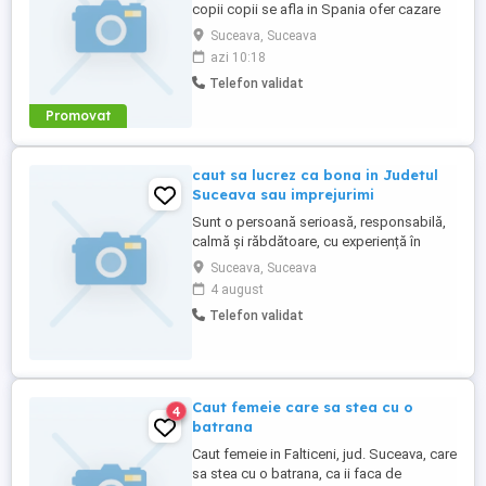
copii copii se afla in Spania ofer cazare
gratis și trei mese pe zi gratis pentru mai
Suceava, Suceava
multe informații sunați la numărul
azi 10:18
Telefon validat
Promovat
caut sa lucrez ca bona in Judetul
Suceava sau imprejurimi
Sunt o persoană serioasă, responsabilă,
calmă și răbdătoare, cu experiență în
îngrijirea copiilor. Îmi place să petrec timp
Suceava, Suceava
cu cei mici și să le ofer un mediu sigur,
4 august
liniștit și plin de grijă. Pot ajuta cu
Telefon validat
supravegherea copilului, pregătirea
meselor, plimbări și respectarea
programului zilnic. Sunt de ...
Caut femeie care sa stea cu o
4
batrana
Caut femeie in Falticeni, jud. Suceava, care
sa stea cu o batrana, ca ii faca de