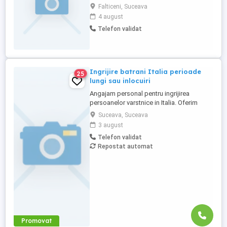
mancare si sa aiba grija de ea(pastile).
Falticeni, Suceava
Preferabil intre 40-55 ani. Detalii la tel
4 august
Telefon validat
Ingrijire batrani Italia perioade
25
lungi sau inlocuiri
Angajam personal pentru ingrijirea
persoanelor varstnice in Italia. Oferim
stabilitate si sprijin pe toata perioada
Suceava, Suceava
contractului. Nu percepem nicio taxa in
3 august
Romania sau Italia! Cunostinte medii de
Telefon validat
limba italiana! Experienta si recomandarile
Repostat automat
constituie avantaj!
Promovat