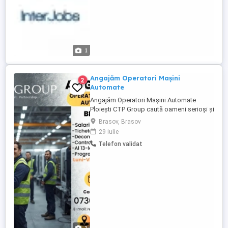
1
Angajăm Operatori Mașini
2
Automate
Angajăm Operatori Mașini Automate
Ploiești CTP Group caută oameni serioși și
dornici de un loc de muncă stabil într-o
Brasov, Brasov
fabrică modernă, curată și organizată.
29 iulie
Dacă ești harnic, responsabil și vrei un loc
Telefon validat
sigur te așteptăm în echipa noastră! Ce îți
oferim: -Salariu între 3.300 3.500 lei NET
(in ...