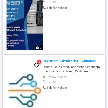
la zi; Competente: -Indemanare, rabdare,
31 iulie
capacitatea de a desfasura sarcini
Telefon validat
repetitive; -Spirit de observatie dezvoltat,
atentie la detalii; -Capacitate de a lucra ...
1
Recrutam Stivuitorist - Ghimbav
1
Cerințe: Studii medii absolvite; Experiență
practică de stivuitorist; Calificare
certificare de stivuitorist; Program în 2
Brasov, Brasov
schimburi (schimbul 3 și sâmbăta,
30 iulie
ocazional); Persoană serioasă, adaptabilă
Telefon validat
și care lucrează cu acuratețe.
Responsabilități: Participă activ la
activitatea de primire ...