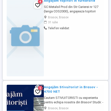
Angajam topitori in turnatorie
4
SC Metalsil Prod din Str Carierei nr 127
(langa COS2000), angajeaza topitori
pentru turnatorie . Cei cu experienta in
Brasov, Brasov
domeniu si care au atestat de macaragiu,
31 iulie
au un avantaj in selectia candidatului
Telefon validat
pentru postul pus la dispozitie in
compania noastra. Nu se lucreaza in
schimburi . Programul este de 8 ...
Angajăm Stivuitorist in Brasov -
5
4700 NET
Cautam STIVUITORISTI cu experienta
pentru echipa noastra din Brasov! Studii: -
Studii medii; -Autorizatie stivuitorist vizata
Brasov, Brasov