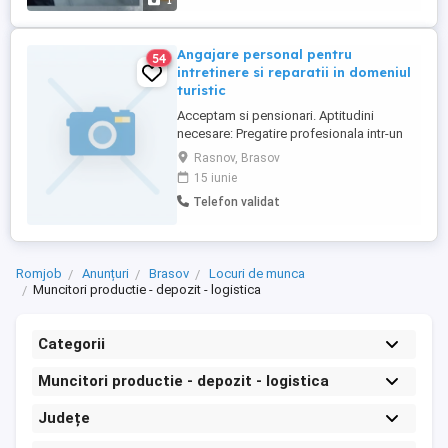
1
Angajare personal pentru
54
intretinere si reparatii in domeniul
turistic
Acceptam si pensionari. Aptitudini
necesare: Pregatire profesionala intr-un
domeniu tehnic, persoana de încredere,
Rasnov, Brasov
curata, ordonata, disciplinata si corecta.
15 iunie
Programul: norma intreaga sau jumatate
Telefon validat
de norma. Ofermi cazare si masa, daca
este cazul. Pensiunea se situaza in
Rasnov, jud. Brasov. Pentru ...
Romjob
Anunțuri
Brasov
Locuri de munca
Muncitori productie - depozit - logistica
Categorii
Muncitori productie - depozit - logistica
Județe