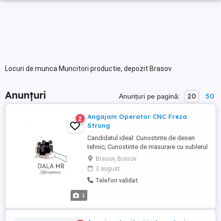
Locuri de munca Muncitori productie, depozit Brasov
Anunțuri
20
50
Anunțuri pe pagină:
Angajam Operator CNC Freza
2
Strung
Candidatul ideal: Cunostinte de desen
tehnic; Cunostinte de masurare cu sublerul
si micrometrul; Minim 2 ani experienta;
Brasov, Brasov
Atenție la detalii, responsabilitate și
3 august
seriozitate; Disponibilitate pentru lucrul în
Telefon validat
schimburi ( L-V : 3 schimburi)
Responsabilitati: Operarea frezelor CNC
1
conform documentației ...