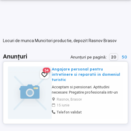
Locuri de munca Muncitori productie, depozit Rasnov Brasov
Anunțuri
20
50
Anunțuri pe pagină:
Angajare personal pentru
54
intretinere si reparatii in domeniul
turistic
Acceptam si pensionari. Aptitudini
necesare: Pregatire profesionala intr-un
domeniu tehnic, persoana de încredere,
Rasnov, Brasov
curata, ordonata, disciplinata si corecta.
15 iunie
Programul: norma intreaga sau jumatate
Telefon validat
de norma. Ofermi cazare si masa, daca
este cazul. Pensiunea se situaza in
Rasnov, jud. Brasov. Pentru ...