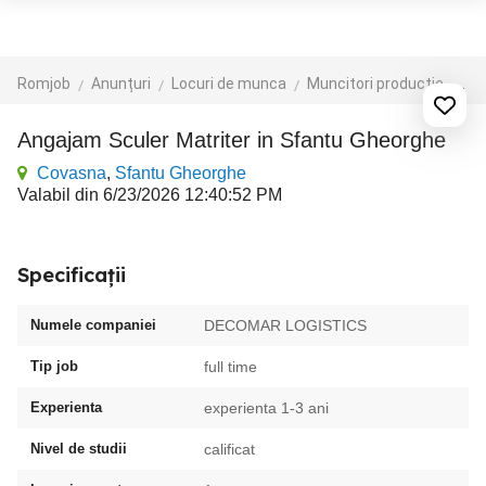
Romjob
Anunțuri
Locuri de munca
Muncitori productie - depozit - logistica
Angajam Sculer Matriter in Sfantu Gheorghe
Covasna
,
Sfantu Gheorghe
Valabil din 6/23/2026 12:40:52 PM
Specificații
Numele companiei
DECOMAR LOGISTICS
Tip job
full time
Experienta
experienta 1-3 ani
Nivel de studii
calificat