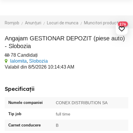
Romjob
Anunțuri
Locuri de munca
Muncitori productie - depozit - logistica
276
Angajam GESTIONAR DEPOZIT (piese auto)
- Slobozia
78 Candidați
Ialomita
,
Slobozia
Valabil din 8/5/2026 10:14:43 AM
Specificații
Numele companiei
CONEX DISTRIBUTION SA
Tip job
full time
Carnet conducere
B