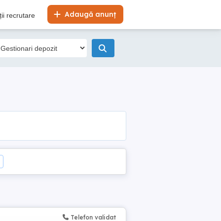
Adaugă anunț
ii recrutare
Telefon validat