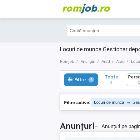
rom
job
.ro
Toate
Perso
Filtre
4
4
1
Locuri de munca Gestionar dep
Romjob
Anunțuri
Arad
Arad
Locu
Toate
Pers
Filtre
4
4
1
→
Filtre active:
Locuri de munca
Gest
Anunțuri
–
Anunțuri pe pagi