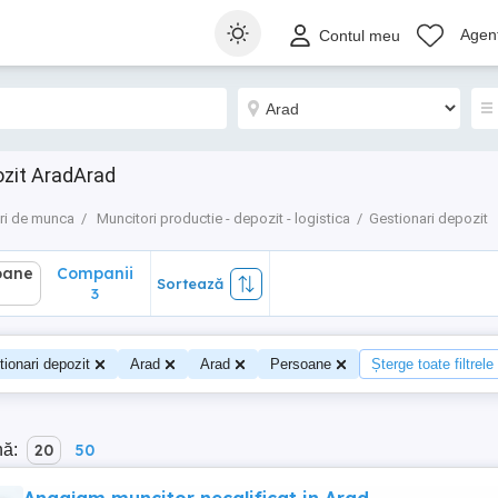
ane
Companii
Sortează
Agenț
Contul meu
3
ozit AradArad
ri de munca
Muncitori productie - depozit - logistica
Gestionari depozit
oane
Companii
Sortează
3
ionari depozit
Arad
Arad
Persoane
Șterge toate filtrele
nă:
20
50