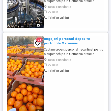
o super echipa in Germania orasele
Stuttgard si Hamburg pentru fabrica bere,
Deva, Hunedoara
la ambalat si etichetat produsele .Plecarile
27 iulie
sunt urgente in februarie 2026 se pot face
Telefon validat
rezervari incepand cu aceasta saptamana
. Angajatorii ofera : - salariu de la 2000 de
1
euro la ...
angajari personal depozite
75
portocale Germania
Cautam urgent personal necalificat pentru
o super echipa in Germania orasele
Frankfurt si Hamburg pentru agricultura la
Deva, Hunedoara
cules, sortat, plantat plante
27 iulie
aromatice(condimente).Plecarile sunt
Telefon validat
urgente in luna octombrie 2025 se pot
face rezervari incepand cu aceasta
saptamana . Angajatorii ofera : - salariu ...