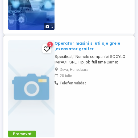
1
Operator masini si utilaje grele
1
,excavator graifer
Specificații Numele companiei SC XYLO
IMPACT SRL Tip job full time Carnet
conducere B Locuri vacante 4 Descriere
Deva, Hunedoara
SC XYLO IMPACT SRL ANGAJEAZA SI
28 iulie
OPERATOR MASINI SI UTILAJE GRELE
Telefon validat
RESPONSAILITATI: - Operarea utilajelor
grele - Manipularea si transportul
materialului lemnos - Respectarea
normelor de siguranta ...
Promovat