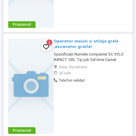
Promovat
Operator masini si utilaje grele
1
,excavator graifer
Specificații Numele companiei SC XYLO
IMPACT SRL Tip job full time Carnet
conducere B Locuri vacante 4 Descriere
Deva, Hunedoara
SC XYLO IMPACT SRL ANGAJEAZA SI
28 iulie
OPERATOR MASINI SI UTILAJE GRELE
Telefon validat
RESPONSAILITATI: - Operarea utilajelor
grele - Manipularea si transportul
materialului lemnos - Respectarea
normelor de siguranta ...
Promovat