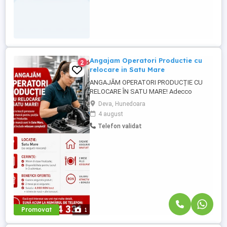
Angajam Operatori Productie cu
2
relocare in Satu Mare
ANGAJĂM OPERATORI PRODUCȚIE CU
RELOCARE ÎN SATU MARE! Adecco
Romania angajează persoane dornice de
Deva, Hunedoara
muncă pentru poziția de Operator
4 august
Producție. Locurile de muncă sunt în Satu
Telefon validat
Mare, iar pachetul include relocare
completă! Asigurăm transport dus-întors
cazare-fabrică. Locație: Satu Mare (se
asigură relocare). Cerințe: Minim ...
Promovat
1