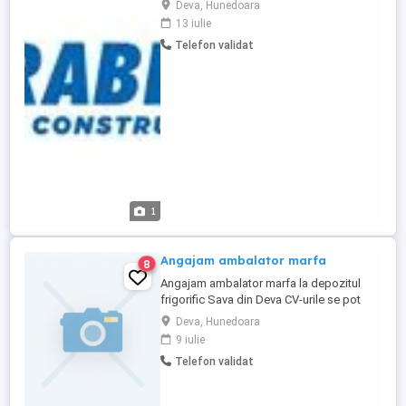
Deva, Hunedoara
de manipularea, transportul si depozitarea
13 iulie
marfurilor in cadrul depozitului.
Telefon validat
Responsabilitati: * Operarea stivuitorului in
conditii de siguranta si eficienta. *
Incarcarea si descarcarea ...
1
Angajam ambalator marfa
8
Angajam ambalator marfa la depozitul
frigorific Sava din Deva CV-urile se pot
trimite pe e-mail sau se pot depune la
Deva, Hunedoara
sediul firmei
9 iulie
Telefon validat