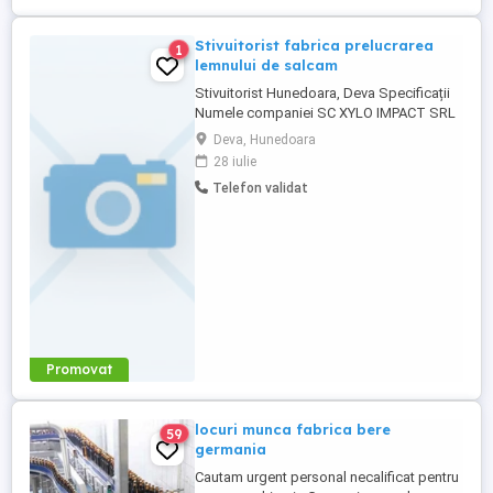
Stivuitorist fabrica prelucrarea
1
lemnului de salcam
Stivuitorist Hunedoara, Deva Specificații
Numele companiei SC XYLO IMPACT SRL
Tip job full time Carnet conducere B
Deva, Hunedoara
Descriere SC XYLO IMPACT SRL
28 iulie
ANGAJEAZA STIVUITORIST
Telefon validat
RESPONSAILITATI: - Incarcarea si
descarcarea camioanelor, -Incarcare lemn
de foc in camionete - Manipularea si
transportarea paletilor ...
Promovat
locuri munca fabrica bere
59
germania
Cautam urgent personal necalificat pentru