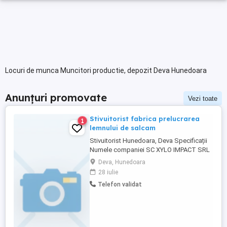
Locuri de munca Muncitori productie, depozit Deva Hunedoara
Anunțuri promovate
Vezi toate
Stivuitorist fabrica prelucrarea
1
lemnului de salcam
Stivuitorist Hunedoara, Deva Specificații
Numele companiei SC XYLO IMPACT SRL
Tip job full time Carnet conducere B
Deva, Hunedoara
Descriere SC XYLO IMPACT SRL
28 iulie
ANGAJEAZA STIVUITORIST
Telefon validat
RESPONSAILITATI: - Incarcarea si
descarcarea camioanelor, -Incarcare lemn
de foc in camionete - Manipularea si
transportarea paletilor ...