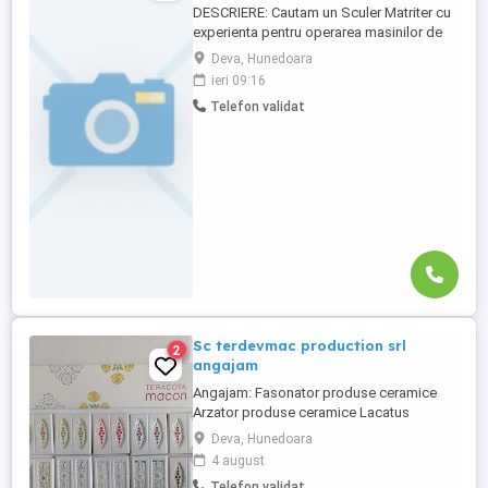
DESCRIERE: Cautam un Sculer Matriter cu
experienta pentru operarea masinilor de
electroeroziune (EDM) cu fir si cu electrod
Deva, Hunedoara
masiv. Vei asigura fabricarea profesionala
ieri 09:16
si precisa a componentelor destinate
Telefon validat
sculelor de turnare prin injectie,
respectand tolerante geometrice extrem
de stricte. Activitati ...
Sc terdevmac production srl
2
angajam
Angajam: Fasonator produse ceramice
Arzator produse ceramice Lacatus
mecanic intretinere utilaje industriale
Deva, Hunedoara
4 august
Telefon validat