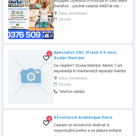
Angajăm Operatori Producție în Satu Mare
Beneficii: - pachet salarial 4400 lei net; -
cazare și utilități gratuite; - transport
Deva, Hunedoara
asigurat către locul de muncă și retur.
24 iulie
Cerințe : - minimum 8 clase absolvite; -
disponibilitate de lucru în 3 schimburi.
1
Specialist CNC (Freză 3-5 axe)
1
Sculer Matrițer
Ce căutăm? Sculer Matrițer: Minim 7 ani
experiență în mentenanță reparații matrițe
de injecție plastic și execuție piese.
Deva, Hunedoara
Operator CNC: Minim 7 ani experiență pe
24 iulie
freză CNC (3-5 axe) și sistem de comandă
Telefon validat
Heidenhain (nu căutăm strungari).
Disponibilitate: Pentru training tehnic
obligatoriu în Austria ...
Stivuitorist Arabesque Deva
4
Cautam un stivuitorist dedicat si
responsabil pentru a se alatura echipei
noastre. Candidatul ideal va fi responsabil