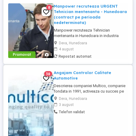
Manpower recruteaza URGENT
8
Tehnician mentenanta - Hunedoara
(contract pe perioada
nedeterminata)
Manpower recruteaza Tehnician
mentenanta in Hunedoara in industria
automotive. Responsabilitati principale: -
Deva, Hunedoara
Analizarea si executarea lucrarilor de
4 august
reparatie, intretinere si revizie; - Verificarea
Promovat
1
Repostat automat
functionarii echipamentelor si participarea
la testarea sistemelor complexe, utilizand
sisteme de diagnosticare ...
Angajam Controlor Calitate
38
Automotive
Descrierea companiei Multico, companie
fondata in 1991, activeaza cu succes pe
piata serviciilor Premium de Calitate si a
Deva, Hunedoara
Sablarilor & Curatarilor industriale,
3 august
desfasurand proiecte pentru parteneri de
Telefon validat
renume international din diferite domenii.
Multico este receptiv la exigentele
Clientilor de a nu accepta ...