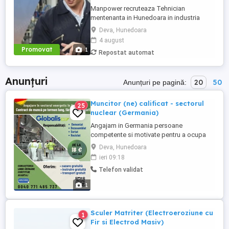
Manpower recruteaza Tehnician
mentenanta in Hunedoara in industria
automotive. Responsabilitati principale: -
Deva, Hunedoara
Analizarea si executarea lucrarilor de
4 august
reparatie, intretinere si revizie; - Verificarea
Promovat
1
Repostat automat
functionarii echipamentelor si participarea
la testarea sistemelor complexe, utilizand
sisteme de diagnosticare ...
Anunțuri
20
50
Anunțuri pe pagină:
Muncitor (ne) calificat - sectorul
25
nuclear (Germania)
Angajam in Germania persoane
competente si motivate pentru a ocupa
urmatoarea pozitie in echipa noastra:
Deva, Hunedoara
MUNCITOR (NE)CALIFICAT, SORTATOR-
ieri 09:18
DEZASAMBLARE SI DEZINSTALARE
Telefon validat
ECHIPAMENTE CENTRALE NUCLEARE
DEZAFECTATE DIN GERMANIA
1
ATRIBUTIILE POSTULUI: Demontarea
echipamentelor si prelucrarea diferitelor ...
Sculer Matriter (Electroeroziune cu
1
Fir si Electrod Masiv)