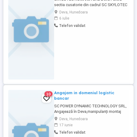
sectia cusatorie din cadrul SC SKYLOTEC
ROMANIA SRL, unde realizam articole
Deva, Hunedoara
pentru alpinism si echipamente de lucru la
6 iulie
inaltime cautam sa angajam : Cusatoare
Telefon validat
pentru confecționarea articolelor de
alpinism. Se cere: Experiența pe masini de
cusut liniare Seriozitate ...
Angajam in domeniul logistic
10
bancar
SC POWER DYNAMIC TECHNOLOGY SRL,
Angajează în Deva,manipulanți montaj
bancomate ,tehnica bancara ,logistica
Deva, Hunedoara
Cerințe. Dispus la deplasări în zona
17 iunie
arondată,permis de conducere cat B,doar
Telefon validat
bărbați. Pentru mai multe inf tel: