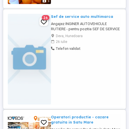
1
Sef de service auto multimarca
26
Angajez INGINER AUTOVEHICULE
RUTIERE - pentru pozitia SEF DE SERVICE
AUTO MULTIMARCA . Locatie stabila
Deva, Hunedoara
pachet salarial motivant (de la 5000 lei net
26 iulie
- in funtie de cunostinte si productivitate),
Telefon validat
bonusuri de performanta, tichete de
masa, echipamnet de serviciu, conditii de
munca competitive! Constituie ...
Operatori productie - cazare
gratuita in Satu Mare