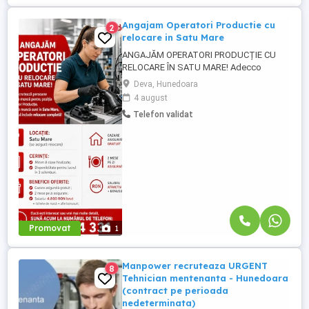
Angajam Operatori Productie cu
2
relocare in Satu Mare
ANGAJĂM OPERATORI PRODUCȚIE CU
RELOCARE ÎN SATU MARE! Adecco
Romania angajează persoane dornice de
Deva, Hunedoara
muncă pentru poziția de Operator
4 august
Producție. Locurile de muncă sunt în Satu
Telefon validat
Mare, iar pachetul include relocare
completă! Asigurăm transport dus-întors
cazare-fabrică. Locație: Satu Mare (se
asigură relocare). Cerințe: Minim ...
Promovat
1
Manpower recruteaza URGENT
8
Tehnician mentenanta - Hunedoara
(contract pe perioada
nedeterminata)