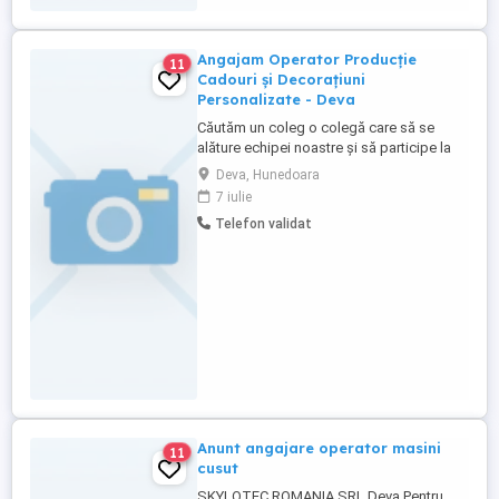
Angajam Operator Producție
11
Cadouri și Decorațiuni
Personalizate - Deva
Căutăm un coleg o colegă care să se
alăture echipei noastre și să participe la
realizarea produselor personalizate din
Deva, Hunedoara
atelierul nostru localizat in Deva, jud.
7 iulie
Hunedoara. Activitatea îmbină lucrul pe
Telefon validat
calculator cu realizarea efectivă a
produselor și este potrivită pentru o
persoană atentă la detalii, ...
Anunt angajare operator masini
11
cusut
SKYLOTEC ROMANIA SRL Deva Pentru