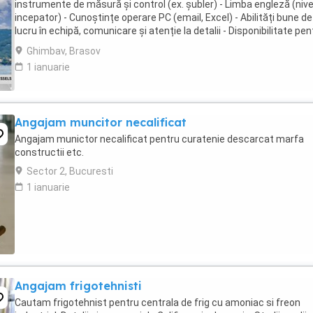
instrumente de măsură și control (ex. șubler) - Limba engleză (nive
incepator) - Cunoștințe operare PC (email, Excel) - Abilități bune de
lucru în echipă, comunicare și atenție la detalii - Disponibilitate pen
lucru în 3 schimburi ...
Ghimbav, Brasov
1 ianuarie
Angajam muncitor necalificat
Angajam munictor necalificat pentru curatenie descarcat marfa
constructii etc.
Sector 2, Bucuresti
1 ianuarie
Angajam frigotehnisti
Cautam frigotehnist pentru centrala de frig cu amoniac si freon