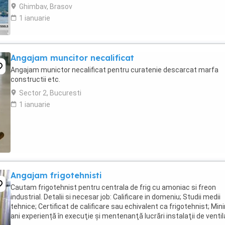
lucru în 3 schimburi ...
Ghimbav, Brasov
1 ianuarie
Angajam muncitor necalificat
Angajam munictor necalificat pentru curatenie descarcat marfa
constructii etc.
Sector 2, Bucuresti
1 ianuarie
Angajam frigotehnisti
Cautam frigotehnist pentru centrala de frig cu amoniac si freon
industrial. Detalii si necesar job: Calificare in domeniu; Studii medii
tehnice; Certificat de calificare sau echivalent ca frigotehnist; Min
ani experiență în execuţie şi mentenanţă lucrări instalaţii de ventil