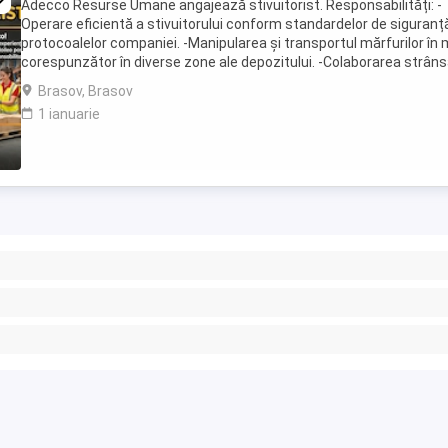
Adecco Resurse Umane angajează stivuitorist. Responsabilități: -
Operare eficientă a stivuitorului conform standardelor de siguranță
protocoalelor companiei. -Manipularea și transportul mărfurilor în
corespunzător în diverse zone ale depozitului. -Colaborarea strân
echipa pentru asigurarea ...
Brasov, Brasov
1 ianuarie