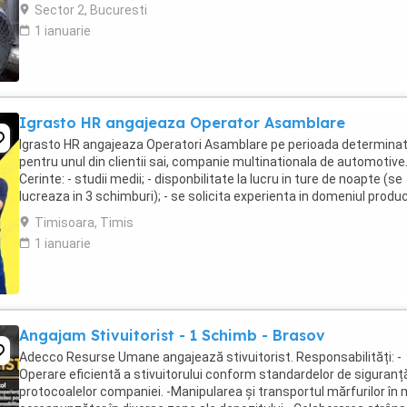
şi climatizare complexe; Cunoştinţe ...
Sector 2, Bucuresti
1 ianuarie
Igrasto HR angajeaza Operator Asamblare
Igrasto HR angajeaza Operatori Asamblare pe perioada determina
pentru unul din clientii sai, companie multinationala de automotive
Cerinte: - studii medii; - disponbilitate la lucru in ture de noapte (se
lucreaza in 3 schimburi); - se solicita experienta in domeniul produc
automotive, ideal ...
Timisoara, Timis
1 ianuarie
Angajam Stivuitorist - 1 Schimb - Brasov
Adecco Resurse Umane angajează stivuitorist. Responsabilități: -
Operare eficientă a stivuitorului conform standardelor de siguranță
protocoalelor companiei. -Manipularea și transportul mărfurilor în