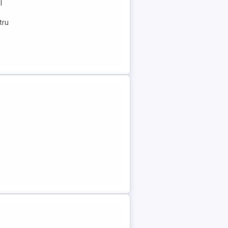
l
tru