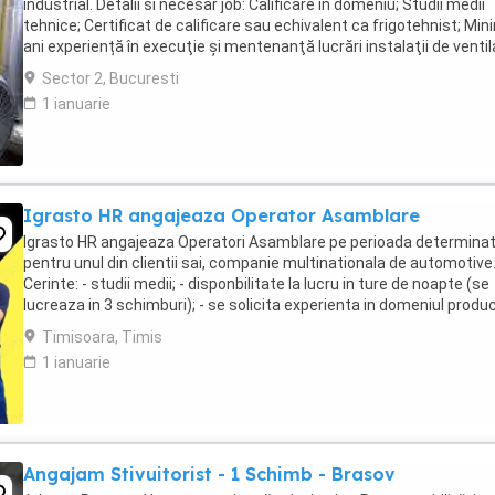
industrial. Detalii si necesar job: Calificare in domeniu; Studii medii
tehnice; Certificat de calificare sau echivalent ca frigotehnist; Min
ani experiență în execuţie şi mentenanţă lucrări instalaţii de ventil
şi climatizare complexe; Cunoştinţe ...
Sector 2, Bucuresti
1 ianuarie
Igrasto HR angajeaza Operator Asamblare
Igrasto HR angajeaza Operatori Asamblare pe perioada determina
pentru unul din clientii sai, companie multinationala de automotive
Cerinte: - studii medii; - disponbilitate la lucru in ture de noapte (se
lucreaza in 3 schimburi); - se solicita experienta in domeniul produc
automotive, ideal ...
Timisoara, Timis
1 ianuarie
Angajam Stivuitorist - 1 Schimb - Brasov