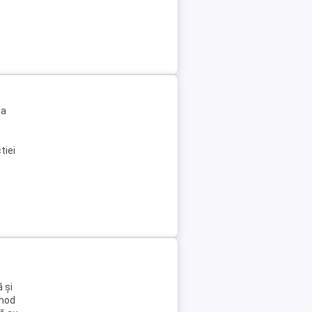
ta
.
tiei
 și
 mod