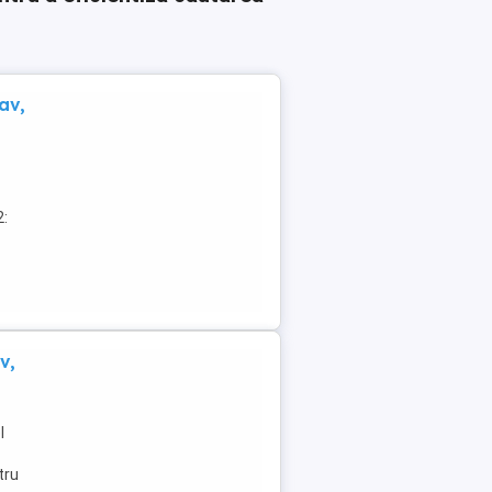
av,
2:
v,
l
tru