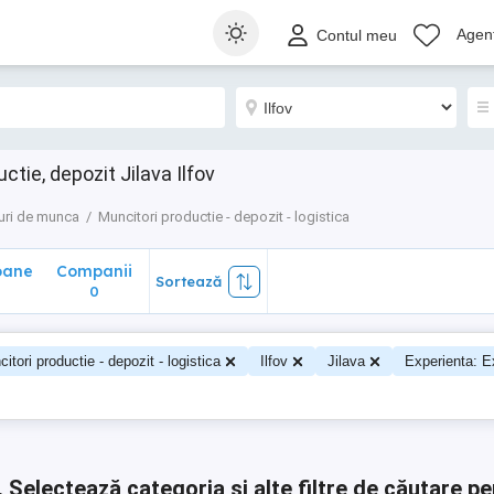
ane
Companii
Sortează
Agenț
Contul meu
0
tie, depozit Jilava Ilfov
uri de munca
Muncitori productie - depozit - logistica
oane
Companii
Sortează
0
0
itori productie - depozit - logistica
Ilfov
Jilava
Experienta: E
.
Selectează categoria și alte filtre de căutare pe