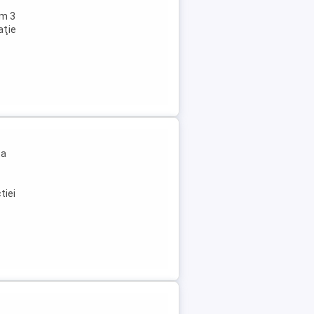
im 3
aţie
ta
.
tiei