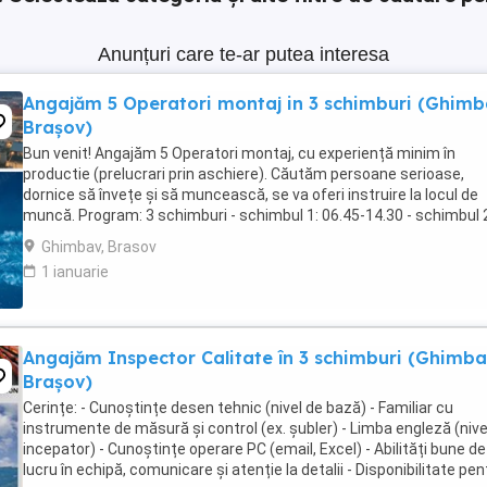
Anunțuri care te-ar putea interesa
Angajăm 5 Operatori montaj in 3 schimburi (Ghimb
Brașov)
Bun venit! Angajăm 5 Operatori montaj, cu experiență minim în
productie (prelucrari prin aschiere). Căutăm persoane serioase,
dornice să învețe și să muncească, se va oferi instruire la locul de
muncă. Program: 3 schimburi - schimbul 1: 06.45-14.30 - schimbul 
14.30-22.30 - schimbul 3: 22.30-6:30 ...
Ghimbav, Brasov
1 ianuarie
Angajăm Inspector Calitate în 3 schimburi (Ghimba
Brașov)
Cerințe: - Cunoștințe desen tehnic (nivel de bază) - Familiar cu
instrumente de măsură și control (ex. șubler) - Limba engleză (nive
incepator) - Cunoștințe operare PC (email, Excel) - Abilități bune de
lucru în echipă, comunicare și atenție la detalii - Disponibilitate pen