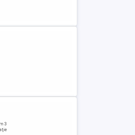
im 3
aţie