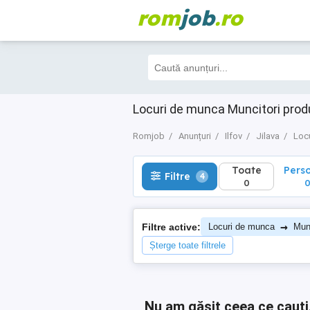
rom
job
.ro
Toate
Perso
Filtre
4
0
0
Locuri de munca Muncitori produc
Romjob
Anunțuri
Ilfov
Jilava
Loc
Toate
Pers
Filtre
4
0
→
Filtre active:
Locuri de munca
Munc
Șterge toate filtrele
Nu am găsit ceea ce cauți