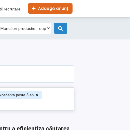
Adaugă anunț
ii recrutare
xperienta peste 3 ani
ntru a eficientiza căutarea