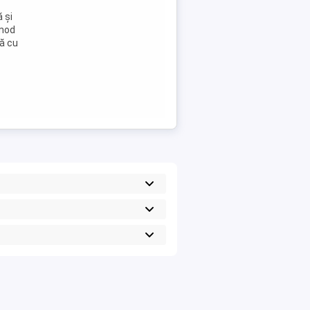
 și
 mod
să cu