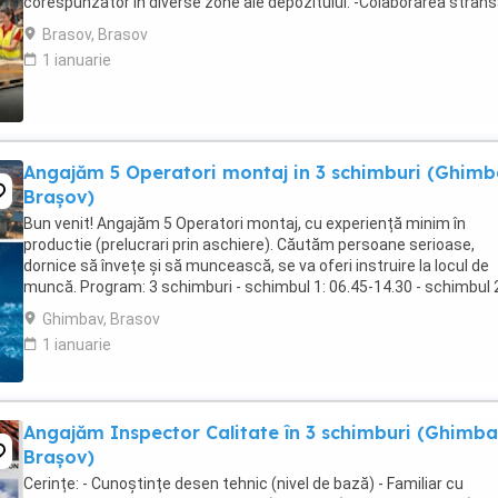
corespunzător în diverse zone ale depozitului. -Colaborarea strân
echipa pentru asigurarea ...
Brasov, Brasov
1 ianuarie
Angajăm 5 Operatori montaj in 3 schimburi (Ghimb
Brașov)
Bun venit! Angajăm 5 Operatori montaj, cu experiență minim în
productie (prelucrari prin aschiere). Căutăm persoane serioase,
dornice să învețe și să muncească, se va oferi instruire la locul de
muncă. Program: 3 schimburi - schimbul 1: 06.45-14.30 - schimbul 
14.30-22.30 - schimbul 3: 22.30-6:30 ...
Ghimbav, Brasov
1 ianuarie
Angajăm Inspector Calitate în 3 schimburi (Ghimba
Brașov)
Cerințe: - Cunoștințe desen tehnic (nivel de bază) - Familiar cu