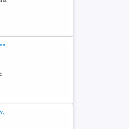
să cu
av,
2:
v,