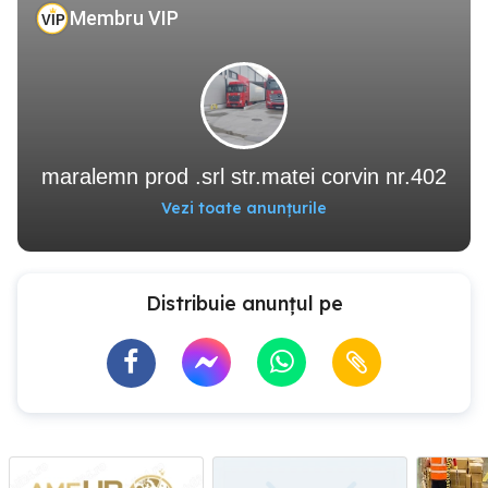
Membru VIP
maralemn prod .srl str.matei corvin nr.402
Vezi toate anunțurile
Distribuie anunțul pe