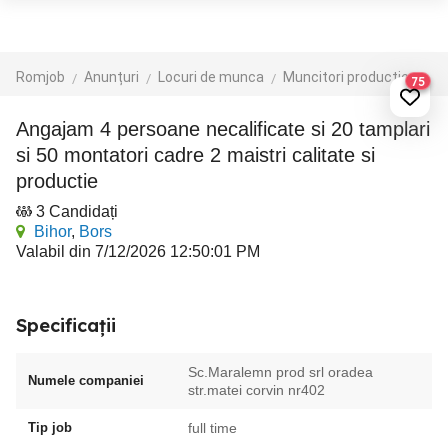
Romjob
Anunțuri
Locuri de munca
Muncitori productie - depozit - logistica
75
Angajam 4 persoane necalificate si 20 tamplari
si 50 montatori cadre 2 maistri calitate si
productie
3 Candidați
Bihor
,
Bors
Valabil din 7/12/2026 12:50:01 PM
Specificații
Sc.Maralemn prod srl oradea
Numele companiei
str.matei corvin nr402
Tip job
full time