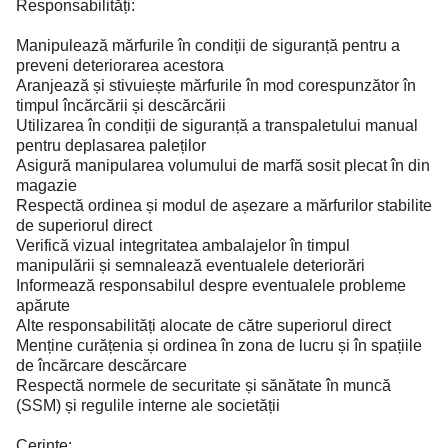
Responsabilități:
Manipulează mărfurile în condiții de siguranță pentru a
preveni deteriorarea acestora
Aranjează și stivuiește mărfurile în mod corespunzător în
timpul încărcării și descărcării
Utilizarea în condiții de siguranță a transpaletului manual
pentru deplasarea paleților
Asigură manipularea volumului de marfă sosit plecat în din
magazie
Respectă ordinea și modul de așezare a mărfurilor stabilite
de superiorul direct
Verifică vizual integritatea ambalajelor în timpul
manipulării și semnalează eventualele deteriorări
Informează responsabilul despre eventualele probleme
apărute
Alte responsabilități alocate de către superiorul direct
Menține curățenia și ordinea în zona de lucru și în spațiile
de încărcare descărcare
Respectă normele de securitate și sănătate în muncă
(SSM) și regulile interne ale societății
Cerințe: