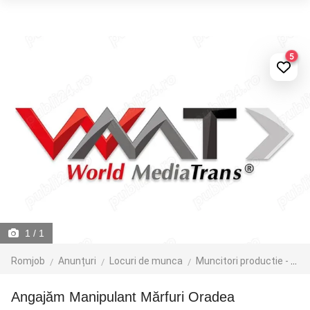
5
1
/ 1
Romjob
Anunțuri
Locuri de munca
Muncitori productie - depozit - logistica
Angajăm Manipulant Mărfuri Oradea