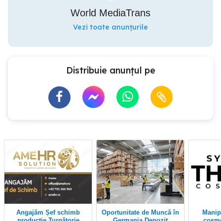
World MediaTrans
Vezi toate anunțurile
Distribuie anunțul pe
Angajăm Șef schimb
Oportunitate de Muncă în
Manipulant produse
producție Turnătorie
Germania Depozit
cosme