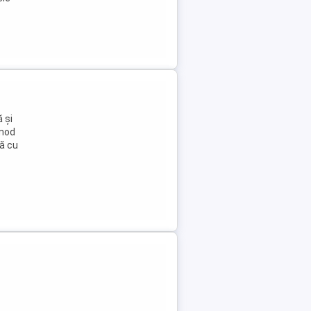
 și
 mod
să cu