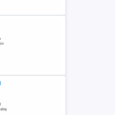
.
a
siv
|
R
aliaj