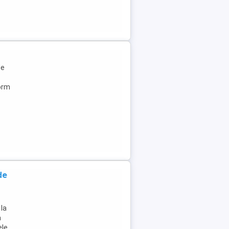
i
de
form
de
 la
a
ele