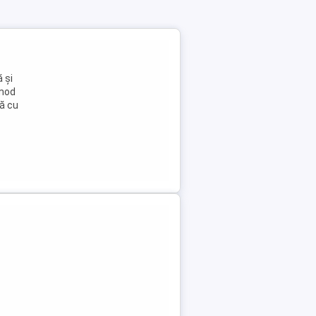
 și
 mod
să cu