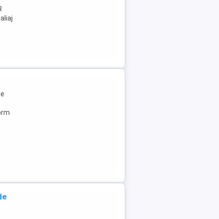
R
aliaj
i
de
form
de