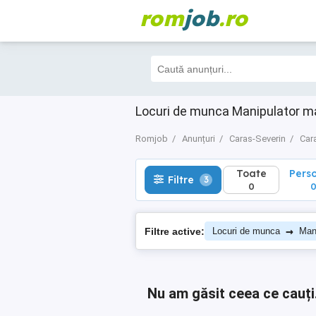
rom
job
.ro
Toate
Perso
Filtre
3
0
0
Locuri de munca Manipulator m
Romjob
Anunțuri
Caras-Severin
Car
Toate
Pers
Filtre
3
0
→
Filtre active:
Locuri de munca
Man
Nu am găsit ceea ce cauți