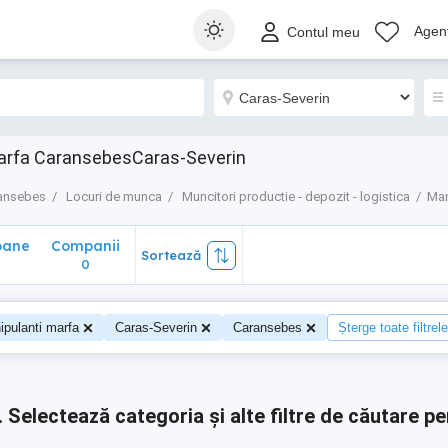
ane
Companii
Sortează
Agenț
Contul meu
0
arfa CaransebesCaras-Severin
ansebes
Locuri de munca
Muncitori productie - depozit - logistica
Man
oane
Companii
Sortează
0
0
ipulanti marfa
Caras-Severin
Caransebes
Șterge toate filtrele
.
Selectează categoria și alte filtre de căutare pe