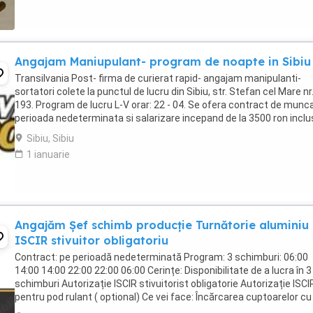
Angajam Maniupulant- program de noapte in Sibiu
Transilvania Post- firma de curierat rapid- angajam manipulanti-
sortatori colete la punctul de lucru din Sibiu, str. Stefan cel Mare nr
193. Program de lucru L-V orar: 22 - 04. Se ofera contract de munc
perioada nedeterminata si salarizare incepand de la 3500 ron inclu
tichete de masa in functie ...
Sibiu, Sibiu
1 ianuarie
Angajăm Șef schimb producție Turnătorie aluminiu 
ISCIR stivuitor obligatoriu
Contract: pe perioadă nedeterminată Program: 3 schimburi: 06:00
14:00 14:00 22:00 22:00 06:00 Cerințe: Disponibilitate de a lucra în 3
schimburi Autorizație ISCIR stivuitorist obligatorie Autorizație ISCI
pentru pod rulant ( optional) Ce vei face: Încărcarea cuptoarelor cu 
de aluminiu, ...