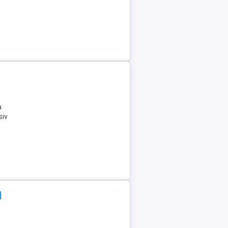
.
a
siv
|