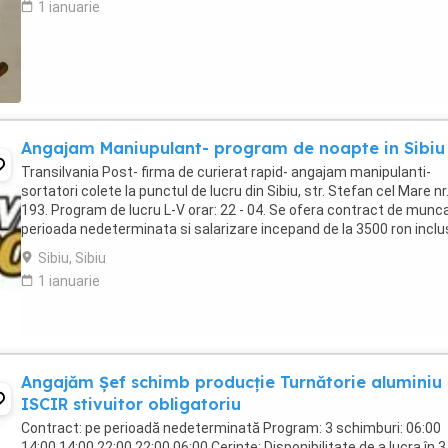
1 ianuarie
Angajam Maniupulant- program de noapte in Sibiu
Transilvania Post- firma de curierat rapid- angajam manipulanti-
sortatori colete la punctul de lucru din Sibiu, str. Stefan cel Mare nr
193. Program de lucru L-V orar: 22 - 04. Se ofera contract de munc
perioada nedeterminata si salarizare incepand de la 3500 ron inclu
tichete de masa in functie ...
Sibiu, Sibiu
1 ianuarie
Angajăm Șef schimb producție Turnătorie aluminiu 
ISCIR stivuitor obligatoriu
Contract: pe perioadă nedeterminată Program: 3 schimburi: 06:00
14:00 14:00 22:00 22:00 06:00 Cerințe: Disponibilitate de a lucra în 3