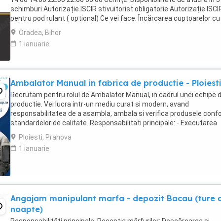
schimburi Autorizație ISCIR stivuitorist obligatorie Autorizație ISCI
pentru pod rulant ( optional) Ce vei face: Încărcarea cuptoarelor cu 
de aluminiu, ...
Oradea, Bihor
1 ianuarie
Ambalator Manual in fabrica de productie - Ploiest
Recrutam pentru rolul de Ambalator Manual, in cadrul unei echipe 
productie. Vei lucra intr-un mediu curat si modern, avand
responsabilitatea de a asambla, ambala si verifica produsele con
standardelor de calitate. Responsabilitati principale: - Executarea
operatiunilor de asamblare si ambalare ...
Ploiesti, Prahova
1 ianuarie
Angajam manipulant marfa - depozit Bacau (ture 
noapte)