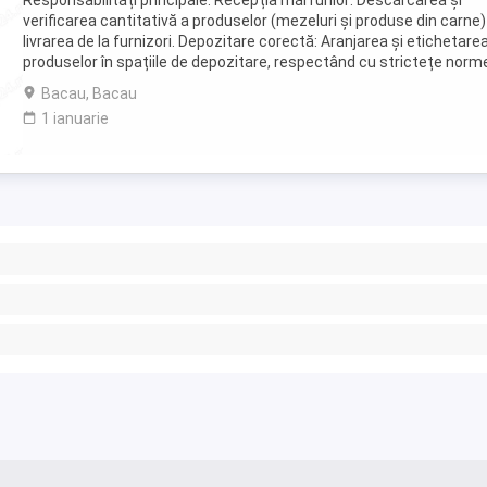
Responsabilități principale: Recepția mărfurilor: Descărcarea și
verificarea cantitativă a produselor (mezeluri și produse din carne)
livrarea de la furnizori. Depozitare corectă: Aranjarea și etichetare
produselor în spațiile de depozitare, respectând cu strictețe norm
de temperatură și igienă ...
Bacau, Bacau
1 ianuarie