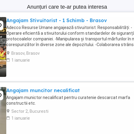
Anunțuri care te-ar putea interesa
Angajam Stivuitorist - 1 Schimb - Brasov
Adecco Resurse Umane angajează stivuitorist. Responsabilități: -
Operare eficientă a stivuitorului conform standardelor de siguranță
protocoalelor companiei. -Manipularea și transportul mărfurilor în
corespunzător în diverse zone ale depozitului. -Colaborarea strân
echipa pentru asigurarea ...
Brasov, Brasov
1 ianuarie
Angajam muncitor necalificat
Angajam munictor necalificat pentru curatenie descarcat marfa
constructii etc.
Sector 2, Bucuresti
1 ianuarie