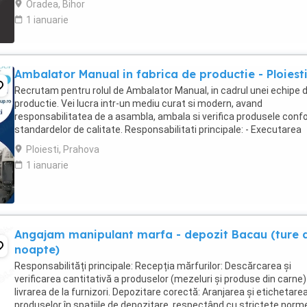
Oradea, Bihor
1 ianuarie
Ambalator Manual in fabrica de productie - Ploiest
Recrutam pentru rolul de Ambalator Manual, in cadrul unei echipe 
productie. Vei lucra intr-un mediu curat si modern, avand
responsabilitatea de a asambla, ambala si verifica produsele con
standardelor de calitate. Responsabilitati principale: - Executarea
operatiunilor de asamblare si ambalare ...
Ploiesti, Prahova
1 ianuarie
Angajam manipulant marfa - depozit Bacau (ture 
noapte)
Responsabilități principale: Recepția mărfurilor: Descărcarea și
verificarea cantitativă a produselor (mezeluri și produse din carne)
livrarea de la furnizori. Depozitare corectă: Aranjarea și etichetare
produselor în spațiile de depozitare, respectând cu strictețe norm