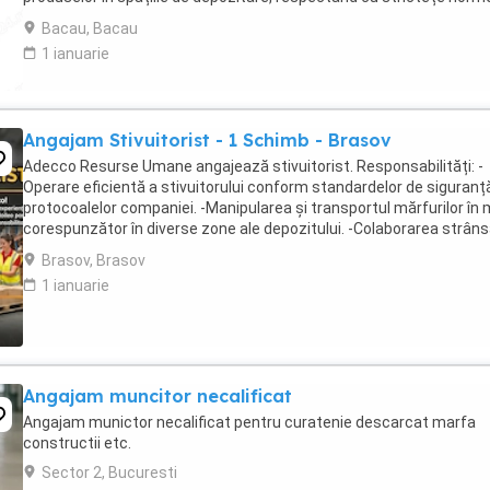
de temperatură și igienă ...
Bacau, Bacau
1 ianuarie
Angajam Stivuitorist - 1 Schimb - Brasov
Adecco Resurse Umane angajează stivuitorist. Responsabilități: -
Operare eficientă a stivuitorului conform standardelor de siguranță
protocoalelor companiei. -Manipularea și transportul mărfurilor în
corespunzător în diverse zone ale depozitului. -Colaborarea strân
echipa pentru asigurarea ...
Brasov, Brasov
1 ianuarie
Angajam muncitor necalificat
Angajam munictor necalificat pentru curatenie descarcat marfa
constructii etc.
Sector 2, Bucuresti