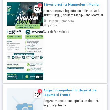
Stivuitoristi si Manipulanti Marfa
1
pentru depozit logistic din Bolintin Deal,
judet Giurgiu, cautam Manipulanti Marfa si
Stivuitoristi cu program de lucru la 3
Fierbinti, Dambovita
schimburi si transport asigurat. Cautam
17 iulie
separat si 1 Stivuitorist cu program de
Telefon validat
lucru la 2 schimburi si transport asigurat.
Transport asigurat pe rutele: Mozaceni
(DB) - Selaru ...
2
Angaz manipulant în depozit de
3
legume și fructe
Angzez muncitor manipulant în depozit
legume și fructe