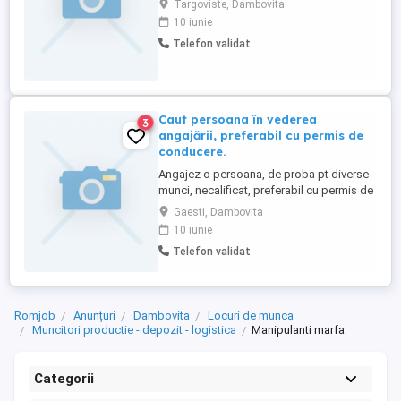
Targoviste, Dambovita
10 iunie
Telefon validat
Caut persoana în vederea
3
angajării, preferabil cu permis de
conducere.
Angajez o persoana, de proba pt diverse
munci, necalificat, preferabil cu permis de
conducere, cu chef de munca. În perioada
Gaesti, Dambovita
de proba salariu minim pe economie.
10 iunie
Beneficiile vor fi în funcție de muncă
Telefon validat
depusa. Caut o persoana decenta,
consumul de alcool interzis în timpul
programului. Program variat în ...
Romjob
Anunțuri
Dambovita
Locuri de munca
Muncitori productie - depozit - logistica
Manipulanti marfa
Categorii