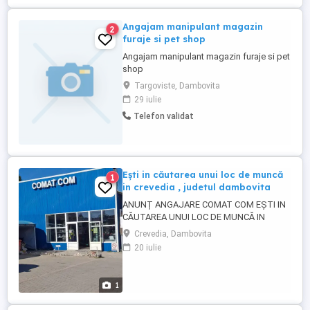
Angajam manipulant magazin
2
furaje si pet shop
Angajam manipulant magazin furaje si pet
shop
Targoviste, Dambovita
29 iulie
Telefon validat
Ești in căutarea unui loc de muncă
1
in crevedia , judetul dambovita
ANUNȚ ANGAJARE COMAT COM EȘTI IN
CĂUTAREA UNUI LOC DE MUNCĂ IN
CREVEDIA , JUDETUL DAMBOVITA
Crevedia, Dambovita
COMAT COM își mărește echipa! Căutăm
20 iulie
colegi serioși si dornici de muncă pentru
posturile. ...
1