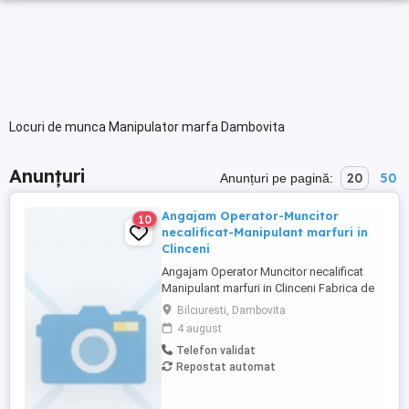
Locuri de munca Manipulator marfa Dambovita
Anunțuri
20
50
Anunțuri pe pagină:
Angajam Operator-Muncitor
10
necalificat-Manipulant marfuri in
Clinceni
Angajam Operator Muncitor necalificat
Manipulant marfuri in Clinceni Fabrica de
productie mase plastice angajeaza
Bilciuresti, Dambovita
Operator-Muncitor necalificat-Manipulant
4 august
marfuri, sectia Injectie. Program de lucru:
Telefon validat
in schimburi 12 cu 24 12 cu 48 (06:00-
Repostat automat
18:00 si 18:00-06:00). Se asigura transport
pe ruta: Bilciuresti, ...