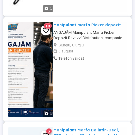
1
Manipulant marfa Picker depozit
10
ANGAJĂM Manipulant Marfă Picker
Depozit Ravazzi Distribution, companie
românească cu peste 13 ani de experiență
Giurgiu, Giurgiu
în distribuția de produse alimentare și
5 august
nealimentare, angajează pregătitor
Telefon validat
comenzi Picker pentru depozitul din
Giurgiu. Locație: Șoseaua Balanoaiei nr.
88, Giurgiu Program: Luni Vineri ...
1
Manipulant Marfa Bolintin-Deal,
3