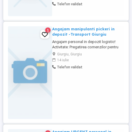
Telefon validat
Angajam manipulanti pickeri in
1
depozit -Transport Giurgiu
Angajam personal in depozit logistic!
Activitate: Pregatirea comenzilor pentru
livrare cu scanner si liza Cerinte: Minim 8
Giurgiu, Giurgiu
clase absolvite Minima experienta in
14 iulie
depozit Cazier judiciar fara antecedente
Telefon validat
Disponibilitate de a incasa salariul pe card
Program de lucru: 5 zile pe saptamana cu
doua ...
Angajam URGENT personal in