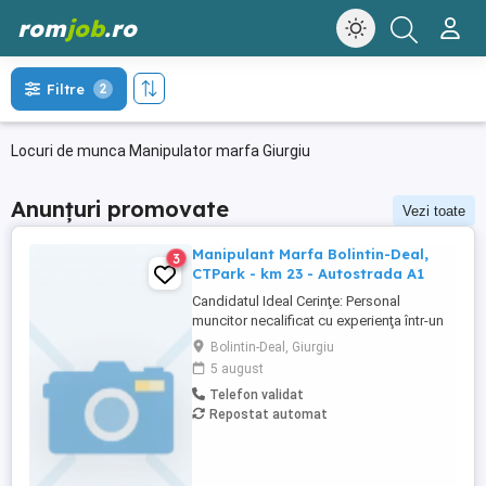
rom
job
.ro
Filtre
2
Locuri de munca Manipulator marfa Giurgiu
Anunțuri promovate
Vezi toate
Manipulant Marfa Bolintin-Deal,
3
CTPark - km 23 - Autostrada A1
Candidatul Ideal Cerinţe: Personal
muncitor necalificat cu experienţa într-un
depozit logistic; Cunostinţe în domeniul
Bolintin-Deal, Giurgiu
logisticii; Persoană dinamică și
5 august
responsabilă; Program de lucru in ture
Telefon validat
(6:00 - 14:30 și 13:30 22:00) intermediar
Repostat automat
(8:30 - 17:00), L-V. Descrierea jobului
Responsabilităţi: ...