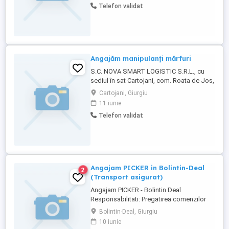
Telefon validat
Salariu: 2.650 lei NET Tichete de masă:
800 lei lună Bonus lunar: 200 lei Transport
asigurat Spor ...
Angajăm manipulanți mărfuri
S.C. NOVA SMART LOGISTIC S.R.L., cu
sediul în sat Cartojani, com. Roata de Jos,
str. Florilor, nr.16, jud.Giurgiu, J52 282 2017
Cartojani, Giurgiu
angajează manipulanți mărfuri.
11 iunie
Telefon validat
Angajam PICKER in Bolintin-Deal
2
(Transport asigurat)
Angajam PICKER - Bolintin Deal
Responsabilitati: Pregatirea comenzilor
(picking); Utilizarea scannerului pentru
Bolintin-Deal, Giurgiu
identificarea si verificarea produselor;
10 iunie
Incarcarea, descarcarea si manipularea