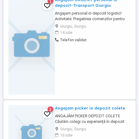
1
depozit-Transport Giurgiu
Angajam personal in depozit logistic!
Activitate: Pregatirea comenzilor pentru
livrare cu scanner si liza Cerinte: Minim 8
Giurgiu, Giurgiu
clase absolvite Minima experienta in
14 iulie
depozit Cazier judiciar fara antecedente
Telefon validat
Disponibilitate de a incasa salariul pe card
Program de lucru: 5 zile pe saptamana cu
doua ...
Angajam picker in depozit colete
2
ANGAJĂM PICKER DEPOZIT COLETE
Căutăm colegi cu experiență în depozit
pentru activitatea de pregătire a coletelor.
Giurgiu, Giurgiu
Cerințe: Minimum 8 clase Cazier judiciar
10 iulie
curat Experiență minimă în depozit Oferim: