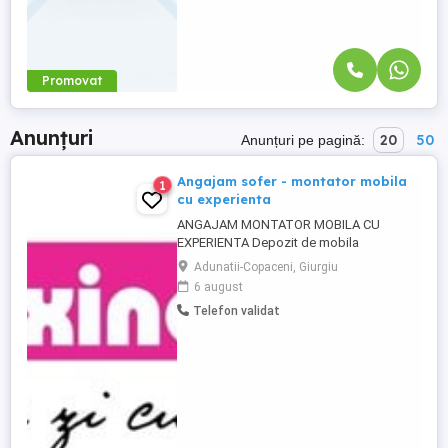
Promovat
Anunțuri
20
50
Anunțuri pe pagină:
Angajam sofer - montator mobila
1
cu experienta
ANGAJAM MONTATOR MOBILA CU
EXPERIENTA Depozit de mobila
MAXINOVA, situat in localitatea ADUNATII
Adunatii-Copaceni, Giurgiu
COPACENI. Compania noastră își mărește
6 august
echipa și este în căutarea unei persoane
Telefon validat
dedicate pentru rolul de Montator
Asamblator Mobilă. Dacă ai experiență în
domeniu și dorești să lucrezi într-un mediu
...