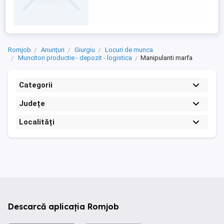
marfii; Aranjarea si verificarea produselor
conform procedurilor interne; Manipularea
lazilor cu greutati de ...
Romjob
Anunțuri
Giurgiu
Locuri de munca
Muncitori productie - depozit - logistica
Manipulanti marfa
Categorii
Județe
Localități
Descarcă aplicația Romjob