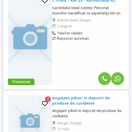
CTPark - km 23 - Autostrada A1
Candidatul Ideal Cerinţe: Personal
muncitor necalificat cu experienţa într-un
depozit logistic; Cunostinţe în domeniul
Bolintin-Deal, Giurgiu
logisticii; Persoană dinamică și
5 august
responsabilă; Program de lucru in ture
Telefon validat
(6:00 - 14:30 și 13:30 22:00) intermediar
Repostat automat
(8:30 - 17:00), L-V. Descrierea jobului
Responsabilităţi: ...
Promovat
Angajam pikeri in depozit de
7
produse de curățenie
Angajam pikeri in depozit de produse de
curățenie
Giurgiu, Giurgiu
15 iulie