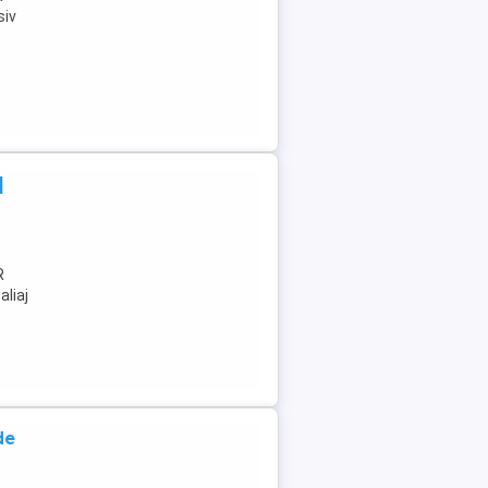
siv
|
R
aliaj
de