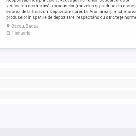
Responsabilități principale: Recepția mărfurilor: Descărcarea și
verificarea cantitativă a produselor (mezeluri și produse din carne)
livrarea de la furnizori. Depozitare corectă: Aranjarea și etichetare
produselor în spațiile de depozitare, respectând cu strictețe norm
de temperatură și igienă ...
Bacau, Bacau
1 ianuarie