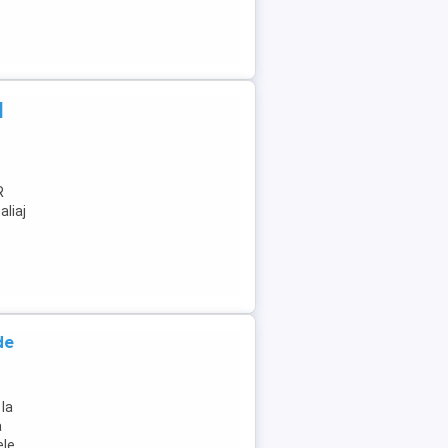
|
R
aliaj
de
 la
a
ele