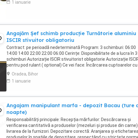
1 ianuarie
Angajăm Șef schimb producție Turnătorie aluminiu 
ISCIR stivuitor obligatoriu
Contract: pe perioadă nedeterminată Program: 3 schimburi: 06:00
14:00 14:00 22:00 22:00 06:00 Cerințe: Disponibilitate de a lucra în 3
schimburi Autorizație ISCIR stivuitorist obligatorie Autorizație ISCI
pentru pod rulant ( optional) Ce vei face: Încărcarea cuptoarelor cu 
de aluminiu, ...
Oradea, Bihor
1 ianuarie
Angajam manipulant marfa - depozit Bacau (ture 
noapte)
Responsabilități principale: Recepția mărfurilor: Descărcarea și
verificarea cantitativă a produselor (mezeluri și produse din carne)
livrarea de la furnizori. Depozitare corectă: Aranjarea și etichetare
produselor în spațiile de depozitare, respectând cu strictețe norm