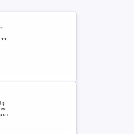
i
de
form
 și
 mod
să cu