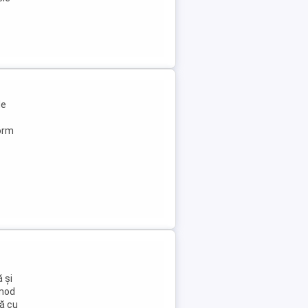
i
de
form
 și
 mod
să cu