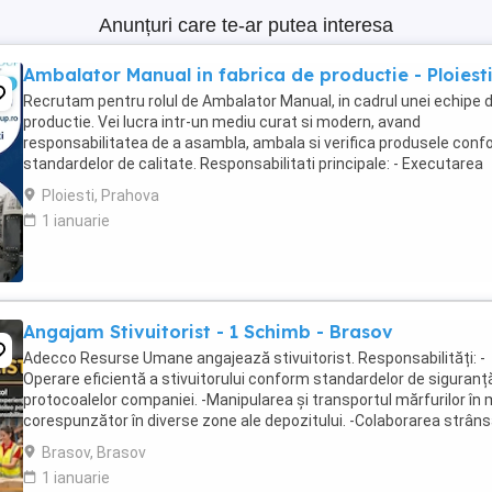
Anunțuri care te-ar putea interesa
Ambalator Manual in fabrica de productie - Ploiest
Recrutam pentru rolul de Ambalator Manual, in cadrul unei echipe 
productie. Vei lucra intr-un mediu curat si modern, avand
responsabilitatea de a asambla, ambala si verifica produsele con
standardelor de calitate. Responsabilitati principale: - Executarea
operatiunilor de asamblare si ambalare ...
Ploiesti, Prahova
1 ianuarie
Angajam Stivuitorist - 1 Schimb - Brasov
Adecco Resurse Umane angajează stivuitorist. Responsabilități: -
Operare eficientă a stivuitorului conform standardelor de siguranță
protocoalelor companiei. -Manipularea și transportul mărfurilor în
corespunzător în diverse zone ale depozitului. -Colaborarea strân
echipa pentru asigurarea ...
Brasov, Brasov
1 ianuarie