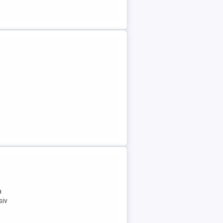
.
a
siv