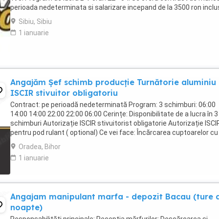
perioada nedeterminata si salarizare incepand de la 3500 ron inclu
tichete de masa in functie ...
Sibiu, Sibiu
1 ianuarie
Angajăm Șef schimb producție Turnătorie aluminiu 
ISCIR stivuitor obligatoriu
Contract: pe perioadă nedeterminată Program: 3 schimburi: 06:00
14:00 14:00 22:00 22:00 06:00 Cerințe: Disponibilitate de a lucra în 3
schimburi Autorizație ISCIR stivuitorist obligatorie Autorizație ISCI
pentru pod rulant ( optional) Ce vei face: Încărcarea cuptoarelor cu 
de aluminiu, ...
Oradea, Bihor
1 ianuarie
Angajam manipulant marfa - depozit Bacau (ture 
noapte)