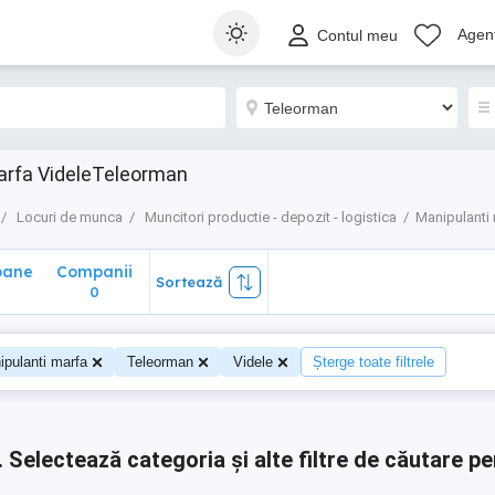
ane
Companii
Sortează
Agenț
Contul meu
0
arfa VideleTeleorman
Locuri de munca
Muncitori productie - depozit - logistica
Manipulanti
oane
Companii
Sortează
0
0
ipulanti marfa
Teleorman
Videle
Șterge toate filtrele
.
Selectează categoria și alte filtre de căutare pe