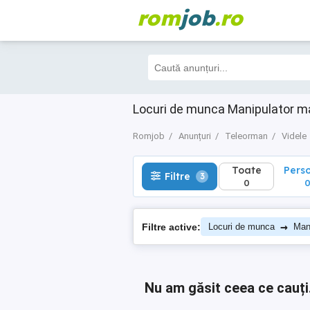
rom
job
.ro
Toate
Perso
Filtre
3
0
0
Locuri de munca Manipulator m
Romjob
Anunțuri
Teleorman
Videle
Toate
Pers
Filtre
3
0
→
Filtre active:
Locuri de munca
Man
Nu am găsit ceea ce cauți