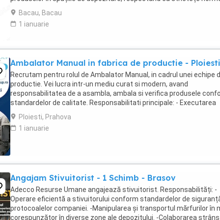
de temperatură și igienă ...
Bacau, Bacau
1 ianuarie
Ambalator Manual in fabrica de productie - Ploiest
Recrutam pentru rolul de Ambalator Manual, in cadrul unei echipe 
productie. Vei lucra intr-un mediu curat si modern, avand
responsabilitatea de a asambla, ambala si verifica produsele con
standardelor de calitate. Responsabilitati principale: - Executarea
operatiunilor de asamblare si ambalare ...
Ploiesti, Prahova
1 ianuarie
Angajam Stivuitorist - 1 Schimb - Brasov
Adecco Resurse Umane angajează stivuitorist. Responsabilități: -
Operare eficientă a stivuitorului conform standardelor de siguranță
protocoalelor companiei. -Manipularea și transportul mărfurilor în
corespunzător în diverse zone ale depozitului. -Colaborarea strân