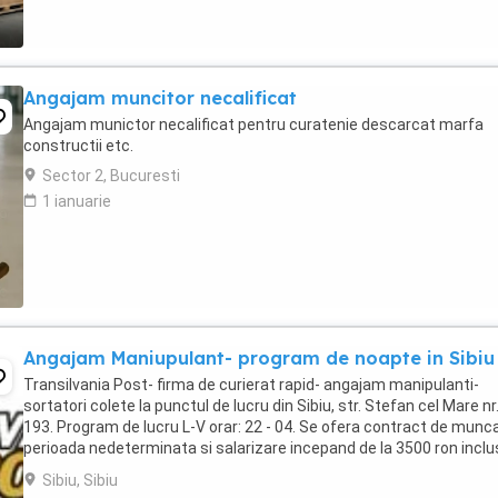
Angajam muncitor necalificat
Angajam munictor necalificat pentru curatenie descarcat marfa
constructii etc.
Sector 2, Bucuresti
1 ianuarie
Angajam Maniupulant- program de noapte in Sibiu
Transilvania Post- firma de curierat rapid- angajam manipulanti-
sortatori colete la punctul de lucru din Sibiu, str. Stefan cel Mare nr
193. Program de lucru L-V orar: 22 - 04. Se ofera contract de munc
perioada nedeterminata si salarizare incepand de la 3500 ron inclu
tichete de masa in functie ...
Sibiu, Sibiu