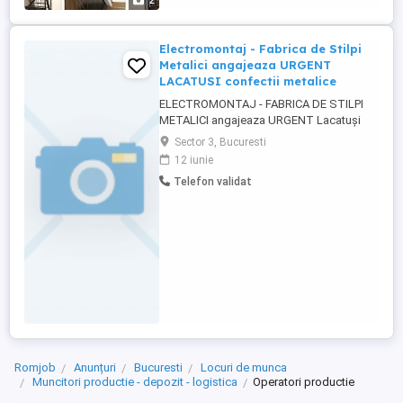
2
vopsire (curățare, degresare, șlefuire,
mascare); Aplicarea vopselei ...
Electromontaj - Fabrica de Stilpi
Metalici angajeaza URGENT
LACATUSI confectii metalice
ELECTROMONTAJ - FABRICA DE STILPI
METALICI angajeaza URGENT Lacatuși
confectii metalice Responsabilități și
Sector 3, Bucuresti
sarcini: Executa lucrari de prelucrari
12 iunie
mecanice: decupare, indoire, frezare;
Telefon validat
Cerințe: Studii: scoala profesionala,
calificare lacatus confectii metalice,
cunostinte desen tehnic, Disponibilitate ...
Romjob
Anunțuri
Bucuresti
Locuri de munca
Muncitori productie - depozit - logistica
Operatori productie