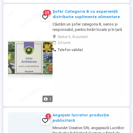
Șofer Categoria B cu experiență
19
distributie suplimente alimentare
Căutăm un șofer categoria B, serios și
responsabil, pentru livrări locale și în țară
(materii prime + produse naturiste și
Sector 6, Bucuresti
farmaceutice). Responsabilități: Livrare
24 iunie
marfă și materii prime necesare producției
Telefon validat
Distribuție produse naturiste și
farmaceutice (local și în țară) Încărcare
descărcare ...
1
Angajam lucrator producție
1
publicitară
MinunArt Creative SRL angajează Lucrător