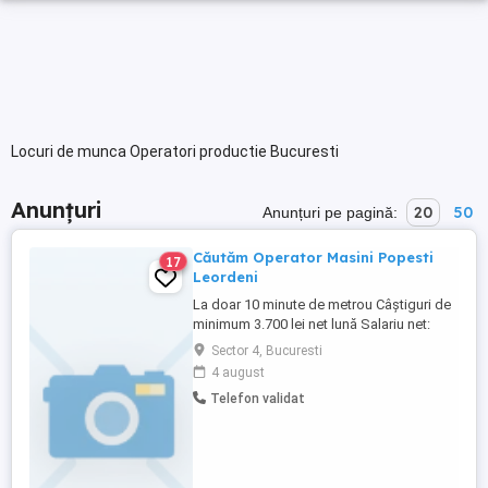
Locuri de munca Operatori productie Bucuresti
Anunțuri
20
50
Anunțuri pe pagină:
Căutăm Operator Masini Popesti
17
Leordeni
La doar 10 minute de metrou Câștiguri de
minimum 3.700 lei net lună Salariu net:
2.833 lei Tichete de masă: 45 lei zi Decont
Sector 4, Bucuresti
transport: 300 lei lună Al 13-lea salariu
4 august
Bonusuri de performanță și fidelitate
Telefon validat
Prime de Paște și de vacanță Spor de
noapte Program: Luni Vineri, în 3 ...