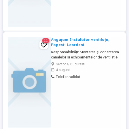
Angajam Instalator ventilații,
11
Popesti Leordeni
Responsabilități: Montarea și conectarea
canalelor și echipamentelor de ventilație
Întreținerea și repararea instalațiilor de
Sector 4, Bucuresti
ventilație existente Respectarea normelor
4 august
de siguranță și a proiectelor tehnice
Telefon validat
Verificarea și testarea funcționării
sistemelor instalate. Competențele:
Experiență ...