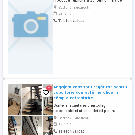
Producție Publicitară Suntem o firmă de
producție publicitară din București și
Sector 5, Bucuresti
căutăm un coleg nou pentru echipa
23 iunie
noastră. Locație: București, Sector 5
Telefon validat
Strada Veseliei Program: Full-time Ce
căutăm: permis de conducere categoria B
experiență în colantare experiență ...
Angajăm Vopsitor Pregătitor pentru
2
vopsitorie confectii metalice în
câmp electrostatic
Suntem în căutarea unui coleg
responsabil și atent la detalii pentru
postul de Vopsitor Pregătitor pentru
Sector 2, Bucuresti
vopsitorie confectii metalice în câmp
17 iunie
electrostatic. Responsabilități: Pregătirea
Telefon validat
suprafețelor metalice pentru procesul de