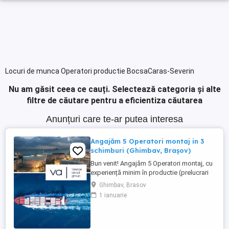
Locuri de munca Operatori productie BocsaCaras-Severin
Nu am găsit ceea ce cauți.
Selectează categoria și alte
filtre de căutare pentru a eficientiza căutarea
Anunțuri care te-ar putea interesa
Angajăm 5 Operatori montaj in 3
schimburi (Ghimbav, Brașov)
Bun venit! Angajăm 5 Operatori montaj, cu
experiență minim în productie (prelucrari
prin aschiere). Căutăm persoane serioase,
Ghimbav, Brasov
dornice să învețe și să muncească, se va
1 ianuarie
oferi instruire la locul de muncă. Program:
3 schimburi - schimbul 1: 06.45-14.30 -
schimbul 2: 14.30-22.30 - schimbul 3:
22.30-6:30 ...