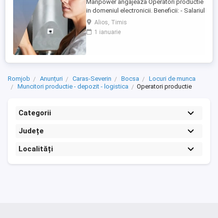
Manpower angajeaza Operatori productie
in domeniul electronicii. Beneficii: - Salariul
- 5200 lei brut; - Tichete de masa de 35 de
Alios, Timis
lei zi lucratoare; - Mediu de lucru modern
1 ianuarie
si stabil; - Oportunitati de dezvoltare
profesionala; Transportul este asigurat
din Timisoara si din urmatorele localitati:
Bogda, ...
Romjob
Anunțuri
Caras-Severin
Bocsa
Locuri de munca
Muncitori productie - depozit - logistica
Operatori productie
Categorii
Județe
Localități