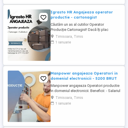
Igrasto HR Angajeaza operator
productie - cartonagist
Căutăm un as al cutiilor Operator
Producție Cartonagist! Dacă îți plac
lucrurile bine făcute, ai ochi de vultur
Timisoara, Timis
pentru detalii și îți place să vezi cum dintr-
1 ianuarie
o bucată de carton iese ceva util și fain
atunci locul tău e la noi în echipă! Nu-ți
cerem să fii împăratul cartonului , dar dacă
ai ...
Manpower angajeaza Operatori in
domeniul electronicii - 5200 BRUT
Manpower angajeaza Operatori productie
in domeniul electronicii. Beneficii: - Salariul
- 5200 (in functie de experienta in
Timisoara, Timis
domeniul electronicii); - Tichete de masa
1 ianuarie
de 35 de lei zi lucratoare; - Mediu de lucru
modern si stabil; - Oportunitati de
dezvoltare profesionala; Transportul este
asigurat ...