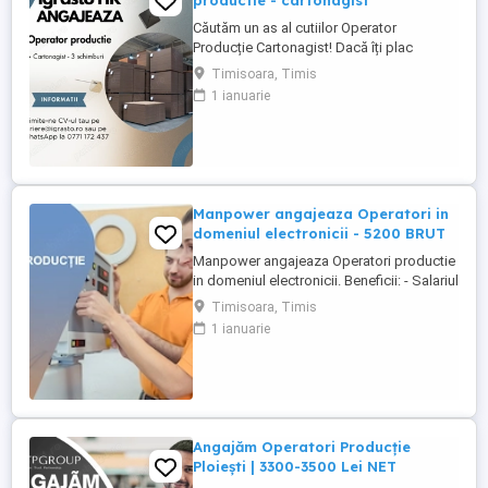
productie - cartonagist
Căutăm un as al cutiilor Operator
Producție Cartonagist! Dacă îți plac
lucrurile bine făcute, ai ochi de vultur
Timisoara, Timis
pentru detalii și îți place să vezi cum dintr-
1 ianuarie
o bucată de carton iese ceva util și fain
atunci locul tău e la noi în echipă! Nu-ți
cerem să fii împăratul cartonului , dar dacă
ai ...
Manpower angajeaza Operatori in
domeniul electronicii - 5200 BRUT
Manpower angajeaza Operatori productie
in domeniul electronicii. Beneficii: - Salariul
- 5200 (in functie de experienta in
Timisoara, Timis
domeniul electronicii); - Tichete de masa
1 ianuarie
de 35 de lei zi lucratoare; - Mediu de lucru
modern si stabil; - Oportunitati de
dezvoltare profesionala; Transportul este
asigurat ...
Angajăm Operatori Producție
Ploiești | 3300-3500 Lei NET