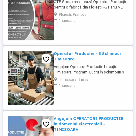
CTP Group recrutează Operatori Producție
pentru o fabrică din Ploiești. -Salariu NET
intre 3300 3500 lei -Tichete de masă: 840
Ploiesti, Prahova
lei luna (38 lei zi) -Transport asigurat sau
1 ianuarie
decont transport -Ore suplimentare plătite
100% - Spor de noapte 25% - Program: 8
ore zi, Luni Vineri (3 schimburi) Activitatea
...
Operator Productie - 3 Schimburi
Timisoara
Angajam Operator Productie Locație:
Timisoara Program: Lucru în schimburi 3
schimburi Compania noastră caută
Timisoara, Timis
Operatori Producție Cartonagist, care să
1 ianuarie
se alăture echipei noastre. Rolul implică
activități de producție și prelucrare a
cartonului conform cerințelor specifice ale
clienților. Responsabilități ...
Angajam OPERATORI PRODUCTIE
in domeniul electronicii -
TIMISOARA