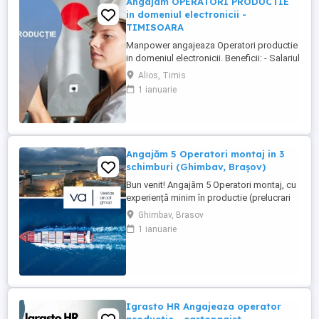
Angajam OPERATORI PRODUCTIE
in domeniul electronicii -
TIMISOARA
Manpower angajeaza Operatori productie
in domeniul electronicii. Beneficii: - Salariul
- 5200 lei brut; - Tichete de masa de 35 de
Alios, Timis
lei zi lucratoare; - Mediu de lucru modern
1 ianuarie
si stabil; - Oportunitati de dezvoltare
profesionala; Transportul este asigurat
din Timisoara si din urmatorele localitati:
Bogda, ...
Angajăm 5 Operatori montaj in 3
schimburi (Ghimbav, Brașov)
Bun venit! Angajăm 5 Operatori montaj, cu
experiență minim în productie (prelucrari
prin aschiere). Căutăm persoane serioase,
Ghimbav, Brasov
dornice să învețe și să muncească, se va
1 ianuarie
oferi instruire la locul de muncă. Program:
3 schimburi - schimbul 1: 06.45-14.30 -
schimbul 2: 14.30-22.30 - schimbul 3:
22.30-6:30 ...
Igrasto HR Angajeaza operator