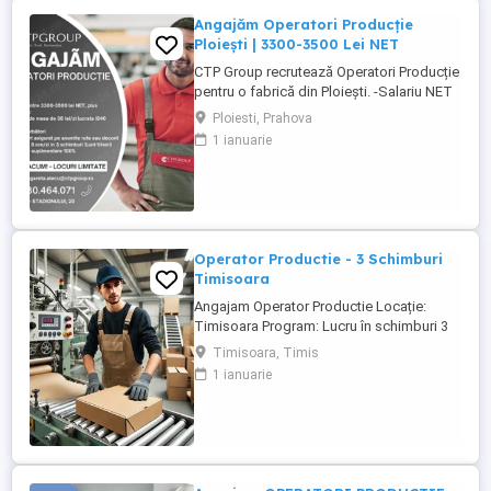
Angajăm Operatori Producție
Ploiești | 3300-3500 Lei NET
CTP Group recrutează Operatori Producție
pentru o fabrică din Ploiești. -Salariu NET
intre 3300 3500 lei -Tichete de masă: 840
Ploiesti, Prahova
lei luna (38 lei zi) -Transport asigurat sau
1 ianuarie
decont transport -Ore suplimentare plătite
100% - Spor de noapte 25% - Program: 8
ore zi, Luni Vineri (3 schimburi) Activitatea
...
Operator Productie - 3 Schimburi
Timisoara
Angajam Operator Productie Locație:
Timisoara Program: Lucru în schimburi 3
schimburi Compania noastră caută
Timisoara, Timis
Operatori Producție Cartonagist, care să
1 ianuarie
se alăture echipei noastre. Rolul implică
activități de producție și prelucrare a
cartonului conform cerințelor specifice ale
clienților. Responsabilități ...