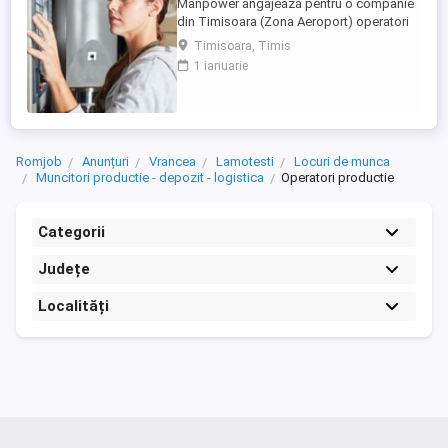
Manpower angajează pentru o companie
din Timisoara (Zona Aeroport) operatori
cu experienta in SMT! Pachetul de
Timisoara, Timis
beneficii include urmatoarele: - salariul de
1 ianuarie
incadrare: 5260 lei brut; - majorare
salariala periodica; - tichete de masa de
40 lei zi; - al 13-lea salariu; - bonus de
productie; - spor pentru ...
Romjob
Anunțuri
Vrancea
Lamotesti
Locuri de munca
Muncitori productie - depozit - logistica
Operatori productie
Categorii
Județe
Localități