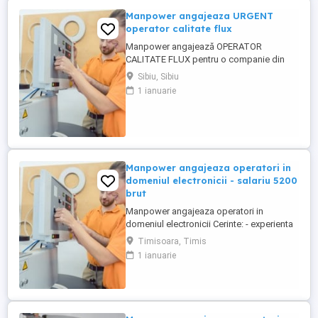
Manpower angajeaza URGENT
operator calitate flux
Manpower angajează OPERATOR
CALITATE FLUX pentru o companie din
industria electronicii. BENEFICII: - Salariu
Sibiu, Sibiu
atractiv; - Tichete de masă in valoare de
1 ianuarie
35 RON zi; - Prima de productivitate,
productie, prezenta, calitate; - Program de
lucru : 3 schimburi; - Transportul asigurat
din: Gura Raului, Orlat, ...
Manpower angajeaza operatori in
domeniul electronicii - salariu 5200
brut
Manpower angajeaza operatori in
domeniul electronicii Cerinte: - experienta
in productie - minim 8 clase finalizate -
Timisoara, Timis
disponibilitatea de a lucra in 3 schimburi
1 ianuarie
Beneficii: - salariu 5200 brut - tichete de
masa de 35 lei zi lucratoare - transport
asigurat Pentru mai multe detalii, va rugam
sa ne ...