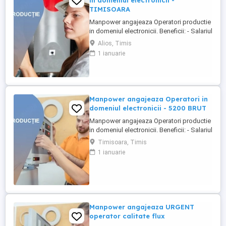
in domeniul electronicii -
TIMISOARA
Manpower angajeaza Operatori productie
in domeniul electronicii. Beneficii: - Salariul
- 5200 lei brut; - Tichete de masa de 35 de
Alios, Timis
lei zi lucratoare; - Mediu de lucru modern
1 ianuarie
si stabil; - Oportunitati de dezvoltare
profesionala; Transportul este asigurat
din Timisoara si din urmatorele localitati:
Bogda, ...
Manpower angajeaza Operatori in
domeniul electronicii - 5200 BRUT
Manpower angajeaza Operatori productie
in domeniul electronicii. Beneficii: - Salariul
- 5200 (in functie de experienta in
Timisoara, Timis
domeniul electronicii); - Tichete de masa
1 ianuarie
de 35 de lei zi lucratoare; - Mediu de lucru
modern si stabil; - Oportunitati de
dezvoltare profesionala; Transportul este
asigurat ...
Manpower angajeaza URGENT
operator calitate flux