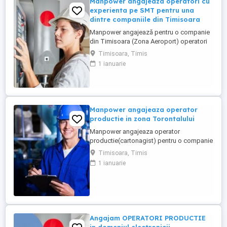
Manpower angajeaza operatori cu
experienta pe SMT pentru una
dintre companiile din Timisoara
Manpower angajează pentru o companie
din Timisoara (Zona Aeroport) operatori
cu experienta in SMT! Pachetul de
Timisoara, Timis
beneficii include urmatoarele: - salariul de
1 ianuarie
incadrare: 5260 lei brut; - majorare
salariala periodica; - tichete de masa de
40 lei zi; - al 13-lea salariu; - bonus de
productie; - spor pentru ...
Manpower angajeaza operator
productie in zona Torontalului
Manpower angajeaza operator
productie(cartonagist) pentru o companie
din industria ambalajelor din carton, cu
Timisoara, Timis
locația în Timisoara(Calea Torontalului).
1 ianuarie
Cerinte: - disponibilitatea de lucru în 3
schimburi; - apt pentru muncă fizică stat în
picioare, implicare fizică; - cunostinte
tehnice minime astfel ...
Angajam OPERATORI PRODUCTIE