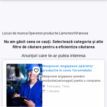
Locuri de munca Operatori productie LamotestiVrancea
Nu am găsit ceea ce cauți.
Selectează categoria și alte
filtre de căutare pentru a eficientiza căutarea
Anunțuri care te-ar putea interesa
Manpower angajeaza operator
productie in zona Torontalului
Manpower angajeaza operator
productie(cartonagist) pentru o companie
din industria ambalajelor din carton, cu
Timisoara, Timis
locația în Timisoara(Calea Torontalului).
1 ianuarie
Cerinte: - disponibilitatea de lucru în 3
schimburi; - apt pentru muncă fizică stat în
picioare, implicare fizică; - cunostinte
tehnice minime astfel ...