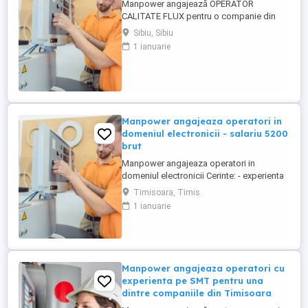
Manpower angajează OPERATOR
CALITATE FLUX pentru o companie din
industria electronicii. BENEFICII: - Salariu
Sibiu, Sibiu
atractiv; - Tichete de masă in valoare de
1 ianuarie
35 RON zi; - Prima de productivitate,
productie, prezenta, calitate; - Program de
lucru : 3 schimburi; - Transportul asigurat
din: Gura Raului, Orlat, ...
Manpower angajeaza operatori in
domeniul electronicii - salariu 5200
brut
Manpower angajeaza operatori in
domeniul electronicii Cerinte: - experienta
in productie - minim 8 clase finalizate -
Timisoara, Timis
disponibilitatea de a lucra in 3 schimburi
1 ianuarie
Beneficii: - salariu 5200 brut - tichete de
masa de 35 lei zi lucratoare - transport
asigurat Pentru mai multe detalii, va rugam
sa ne ...
Manpower angajeaza operatori cu
experienta pe SMT pentru una
dintre companiile din Timisoara