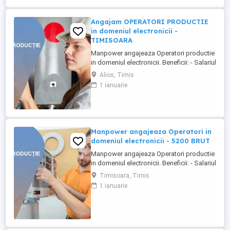
Angajam OPERATORI PRODUCTIE
in domeniul electronicii -
TIMISOARA
Manpower angajeaza Operatori productie
in domeniul electronicii. Beneficii: - Salariul
- 5200 lei brut; - Tichete de masa de 35 de
Alios, Timis
lei zi lucratoare; - Mediu de lucru modern
1 ianuarie
si stabil; - Oportunitati de dezvoltare
profesionala; Transportul este asigurat
din Timisoara si din urmatorele localitati:
Bogda, ...
Manpower angajeaza Operatori in
domeniul electronicii - 5200 BRUT
Manpower angajeaza Operatori productie
in domeniul electronicii. Beneficii: - Salariul
- 5200 (in functie de experienta in
Timisoara, Timis
domeniul electronicii); - Tichete de masa
1 ianuarie
de 35 de lei zi lucratoare; - Mediu de lucru
modern si stabil; - Oportunitati de
dezvoltare profesionala; Transportul este
asigurat ...