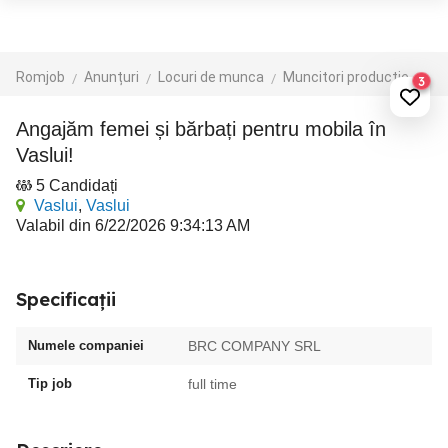
Romjob
Anunțuri
Locuri de munca
Muncitori productie - depozit - logistica
3
Angajăm femei și bărbați pentru mobila în
Vaslui!
5 Candidați
Vaslui
,
Vaslui
Valabil din 6/22/2026 9:34:13 AM
Specificații
Numele companiei
BRC COMPANY SRL
Tip job
full time