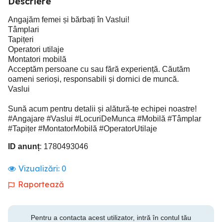
Descriere
Angajăm femei și bărbați în Vaslui!
Tâmplari
Tapițeri
Operatori utilaje
Montatori mobilă
Acceptăm persoane cu sau fără experiență. Căutăm
oameni serioși, responsabili și dornici de muncă.
Vaslui
Sună acum pentru detalii și alătură-te echipei noastre!
#Angajare #Vaslui #LocuriDeMunca #Mobilă #Tâmplar
#Tapițer #MontatorMobilă #OperatorUtilaje
ID anunț
: 1780493046
Vizualizări:
0
Raportează
Pentru a contacta acest utilizator, intră în contul tău