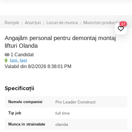
Romjob
Anunțuri
Locuri de munca
Muncitori productie - depozit - logistica
17
Angajăm personal pentru demontaj montaj
lifturi Olanda
1 Candidat
Iasi
,
Iasi
Valabil din 8/2/2026 8:38:01 PM
Specificații
Numele companiei
Pro Leader Construct
Tip job
full time
Munca in strainatate
olanda