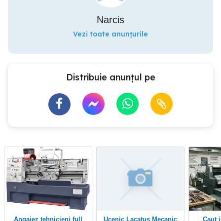
Narcis
Vezi toate anunțurile
Distribuie anunțul pe
Angajez tehnicieni full
Ucenic Lacatus Mecanic
Caut job ca tipograf