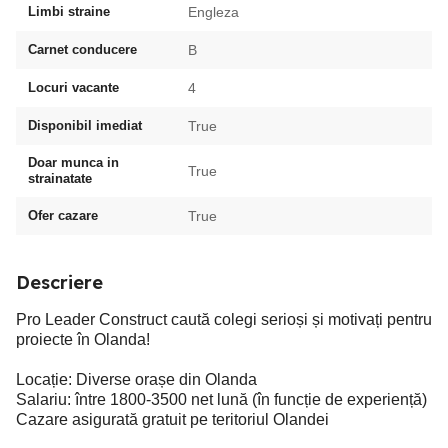
Limbi straine
Engleza
Carnet conducere
B
Locuri vacante
4
Disponibil imediat
True
Doar munca in
True
strainatate
Ofer cazare
True
Descriere
Pro Leader Construct caută colegi serioși și motivați pentru
proiecte în Olanda!
Locație: Diverse orașe din Olanda
Salariu: între 1800-3500 net lună (în funcție de experiență)
Cazare asigurată gratuit pe teritoriul Olandei