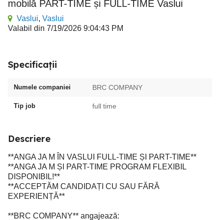
mobilă PART-TIME și FULL-TIME Vaslui
Vaslui
,
Vaslui
Valabil din 7/19/2026 9:04:43 PM
Specificații
Numele companiei
BRC COMPANY
Tip job
full time
Descriere
**ANGA JA M ÎN VASLUI FULL-TIME ȘI PART-TIME**
**ANGA JA M ȘI PART-TIME PROGRAM FLEXIBIL
DISPONIBIL!**
**ACCEPTĂM CANDIDAȚI CU SAU FĂRĂ
EXPERIENȚĂ**
**BRC COMPANY** angajează: