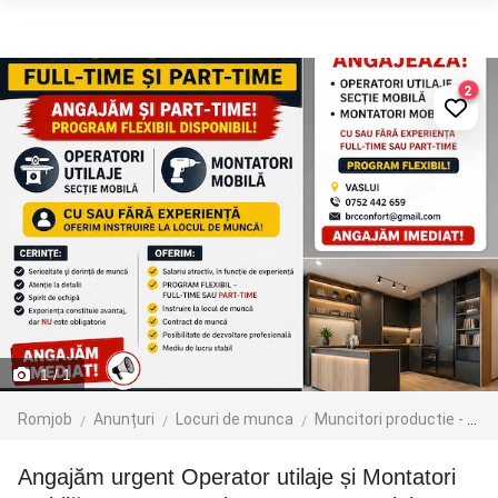
2
1
/ 1
Romjob
Anunțuri
Locuri de munca
Muncitori productie - depozit - logistica
Angajăm urgent Operator utilaje și Montatori