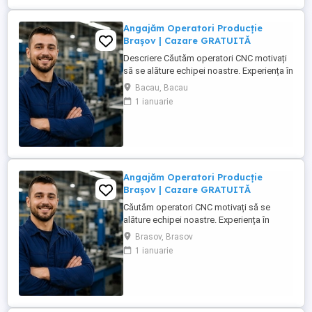
Angajăm Operatori Producție
Brașov | Cazare GRATUITĂ
Descriere Căutăm operatori CNC motivați
să se alăture echipei noastre. Experiența în
domeniu reprezintă un avantaj. Oferim:
Bacau, Bacau
Cazare GRATUITĂ în apartamente complet
1 ianuarie
utilate; Pachet salarial atractiv; Transport
local asigurat; Ore suplimentare plătite cu
200%; Spor de noapte de 25%; Prime ...
Angajăm Operatori Producție
Brașov | Cazare GRATUITĂ
Căutăm operatori CNC motivați să se
alăture echipei noastre. Experiența în
domeniu reprezintă un avantaj. Oferim:
Brasov, Brasov
Cazare GRATUITĂ în apartamente complet
1 ianuarie
utilate; Pachet salarial atractiv; Transport
local asigurat; Ore suplimentare plătite cu
200%; Spor de noapte de 25%; Prime de
sărbători ...