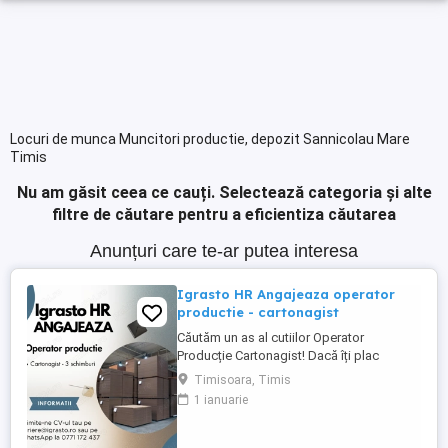
Locuri de munca Muncitori productie, depozit Sannicolau Mare
Timis
Nu am găsit ceea ce cauți.
Selectează categoria și alte
filtre de căutare pentru a eficientiza căutarea
Anunțuri care te-ar putea interesa
Igrasto HR Angajeaza operator
productie - cartonagist
Căutăm un as al cutiilor Operator
Producție Cartonagist! Dacă îți plac
lucrurile bine făcute, ai ochi de vultur
Timisoara, Timis
pentru detalii și îți place să vezi cum dintr-
1 ianuarie
o bucată de carton iese ceva util și fain
atunci locul tău e la noi în echipă! Nu-ți
cerem să fii împăratul cartonului , dar dacă