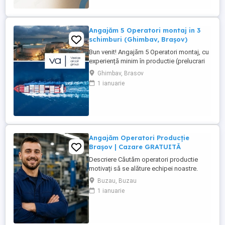
ai ...
Angajăm 5 Operatori montaj in 3
schimburi (Ghimbav, Brașov)
Bun venit! Angajăm 5 Operatori montaj, cu
experiență minim în productie (prelucrari
prin aschiere). Căutăm persoane serioase,
Ghimbav, Brasov
dornice să învețe și să muncească, se va
1 ianuarie
oferi instruire la locul de muncă. Program:
3 schimburi - schimbul 1: 06.45-14.30 -
schimbul 2: 14.30-22.30 - schimbul 3:
22.30-6:30 ...
Angajăm Operatori Producție
Brașov | Cazare GRATUITĂ
Descriere Căutăm operatori productie
motivați să se alăture echipei noastre.
Experiența în domeniu reprezintă un
Buzau, Buzau
avantaj. Oferim: Pachet salarial intre 4000-
1 ianuarie
6000 Ron Cazare GRATUITĂ în
apartamente complet utilate; Pachet
salarial atractiv; Transport local asigurat;
Ore suplimentare ...