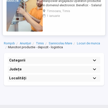
Manpower angajeaza Operatori productie
in domeniul electronicii. Beneficii: - Salariul
- 5200 (in functie de experienta in
Timisoara, Timis
domeniul electronicii); - Tichete de masa
1 ianuarie
de 35 de lei zi lucratoare; - Mediu de lucru
modern si stabil; - Oportunitati de
dezvoltare profesionala; Transportul este
asigurat ...
Romjob
Anunțuri
Timis
Sannicolau Mare
Locuri de munca
Muncitori productie - depozit - logistica
Categorii
Județe
Localități