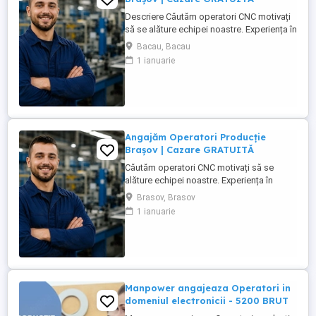
Descriere Căutăm operatori CNC motivați
să se alăture echipei noastre. Experiența în
domeniu reprezintă un avantaj. Oferim:
Bacau, Bacau
Cazare GRATUITĂ în apartamente complet
1 ianuarie
utilate; Pachet salarial atractiv; Transport
local asigurat; Ore suplimentare plătite cu
200%; Spor de noapte de 25%; Prime ...
Angajăm Operatori Producție
Brașov | Cazare GRATUITĂ
Căutăm operatori CNC motivați să se
alăture echipei noastre. Experiența în
domeniu reprezintă un avantaj. Oferim:
Brasov, Brasov
Cazare GRATUITĂ în apartamente complet
1 ianuarie
utilate; Pachet salarial atractiv; Transport
local asigurat; Ore suplimentare plătite cu
200%; Spor de noapte de 25%; Prime de
sărbători ...
Manpower angajeaza Operatori in
domeniul electronicii - 5200 BRUT