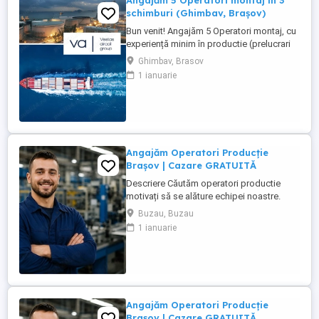
Angajăm 5 Operatori montaj in 3
schimburi (Ghimbav, Brașov)
Bun venit! Angajăm 5 Operatori montaj, cu
experiență minim în productie (prelucrari
prin aschiere). Căutăm persoane serioase,
Ghimbav, Brasov
dornice să învețe și să muncească, se va
1 ianuarie
oferi instruire la locul de muncă. Program:
3 schimburi - schimbul 1: 06.45-14.30 -
schimbul 2: 14.30-22.30 - schimbul 3:
22.30-6:30 ...
Angajăm Operatori Producție
Brașov | Cazare GRATUITĂ
Descriere Căutăm operatori productie
motivați să se alăture echipei noastre.
Experiența în domeniu reprezintă un
Buzau, Buzau
avantaj. Oferim: Pachet salarial intre 4000-
1 ianuarie
6000 Ron Cazare GRATUITĂ în
apartamente complet utilate; Pachet
salarial atractiv; Transport local asigurat;
Ore suplimentare ...
Angajăm Operatori Producție
Brașov | Cazare GRATUITĂ