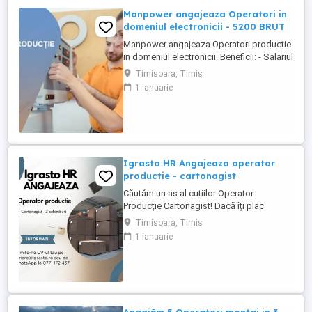
Manpower angajeaza Operatori in
domeniul electronicii - 5200 BRUT
Manpower angajeaza Operatori productie
in domeniul electronicii. Beneficii: - Salariul
- 5200 (in functie de experienta in
Timisoara, Timis
domeniul electronicii); - Tichete de masa
1 ianuarie
de 35 de lei zi lucratoare; - Mediu de lucru
modern si stabil; - Oportunitati de
dezvoltare profesionala; Transportul este
asigurat ...
Igrasto HR Angajeaza operator
productie - cartonagist
Căutăm un as al cutiilor Operator
Producție Cartonagist! Dacă îți plac
lucrurile bine făcute, ai ochi de vultur
Timisoara, Timis
pentru detalii și îți place să vezi cum dintr-
1 ianuarie
o bucată de carton iese ceva util și fain
atunci locul tău e la noi în echipă! Nu-ți
cerem să fii împăratul cartonului , dar dacă
ai ...